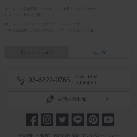
ホーム
>
収納家具
>
シェルフ・本棚・マガジンラック
>
マージ シェルフ(3段)
ホーム
>
ブランド・デザイナー
>
デザイナー
>
芦沢 啓治(KEIJI ASHIZAWA)
>
マージ シェルフ(3段)
スマートフォン
PC
11:00 - 18:00
03-6222-0763
（土日定休）
お問い合わせ
会社概要
利用規約
特定商取引表記
プライバシーポリシー