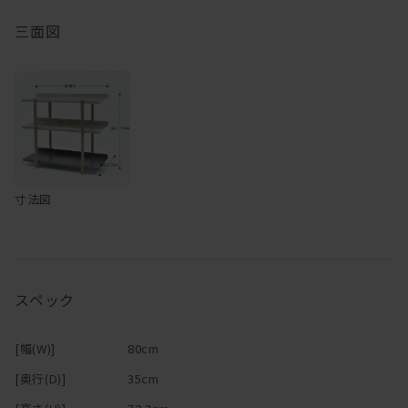
また、シーズンや部屋の模様替えに合わせ、
ください。引きずりますと、商品や床にキズつける恐れがありま
三面図
異なるグラデーションを楽しむ事も出来ます。
す。
・天板の端に重いモノを乗せたり、荷重をかけないでください。バ
3段はデスク横などに置くと高さもちょうどよく使いやすいです。
ランスを崩し、転倒などの原因となることがあります。
・商品の上に立ったり飛んだり、踏み台の代わりに使ったり腰かけ
たりしないでください。安定を崩し倒れてケガする事があります。
・商品の上に灰皿や食器など、底のざらついた物を直接置いて引き
ずったりしないでください。商品が傷つく恐れがあります。
寸法図
スペック
[幅(W)]
80cm
[奥行(D)]
35cm