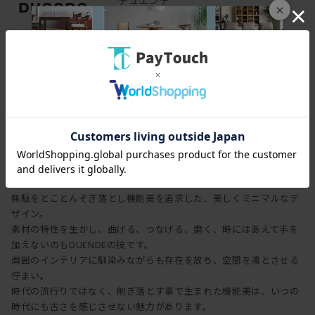
×
DUENDE
家具は、ずっと一緒に
生きるものだから。
機能する、美しさを。
無駄をとことんそぎ落とし機能美を追求した、美しくミニマルなデ
ザイン。
素材の特性を生かし、曲げる、つなげる、磨く、時にはあえて手を
加えないのもDUENDEの技です。
周囲のインテリアに馴染みながらも存在を放ち、空間を凛とさせる
佇まい。
時代の流行りではなく、削ぎ落とす事で生まれた機能美は、いつの
時代にも古さを感じさせない魅力があります。