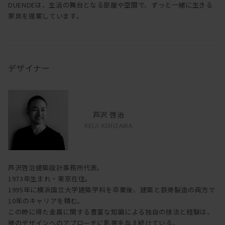
DUENDEは、生活の舞台となる部屋や空間で、ずっと一緒に生きる
家具を提案しています。
デザイナー
芦沢 啓治
KEIJI ASHIZAWA
芦沢啓治建築設計事務所代表。
1973年生まれ・東京在住。
1995年に横浜国立大学建築学科を卒業後、建築と鉄骨製造の両方で
10年のキャリアを積む。
この時に得た金属に関する豊富な知識による独自の技法と経験は、
彼のデザインへのアプローチに影響を与え続けている。