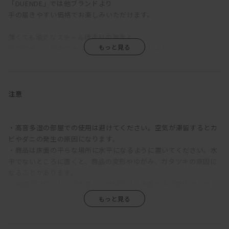
「DUENDE」では他ブランドより
手の届きやすい価格でお楽しみいただけます。
薄くても頑丈なスチール構造材の要素と、
自然で優しい印象のオーク無垢材のバランスにより
置くモノを引き立てるステージのようなシェルフです。
棚板の後部を直角に4.5cm折り曲げた背板はさりげない存在感で、
収納した本や置いた物を整頓しながらも、
注意
それを引き立てるような佇まいを演出してくれます。
棚板は異なる3色の組み合わせ。
・高音多湿の部屋での使用は避けてください。空気が滞留するとカ
インテリアの雰囲気や好みに合わせて棚板カラーの位置を決められ
ビやダニの発生の原因になります。
ます。
・商品は床面の平らな場所に水平になるように置いてください。水
平でないところに置くと、商品の変形やゆがみ、ガタツキの原因に
例えば、ライトグレー、ベージュを上段にすると優しい印象になる
なることがあります。
ので
・床面がフローリングや畳などの場合は、床面のキズ防止のために
ナチュラルな雰囲気のお部屋に合いやすく、
必ず付属のクッションを貼って使用してください。
ダークグレーを上段にするとシャープでシックな印象になるので
・直射日光や熱、冷暖房機の強風などが直接あたらないようにして
オフィスなどしっかりした雰囲気のお部屋にも合います。
ください。商品の変色・変形の原因になることがあります。
・移動の際は、かけているものをおろし、必ず持ちあげて移動して