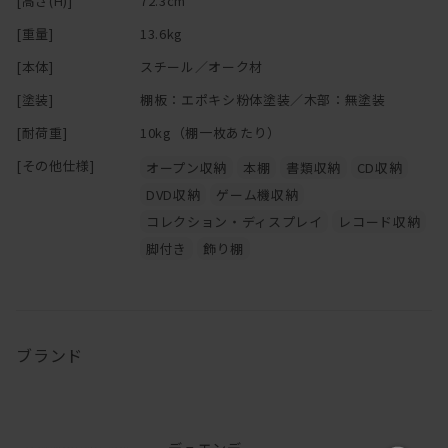
[高さ(H)]
72.3cm
[重量]
13.6kg
[本体]
スチール／オーク材
[塗装]
棚板：エポキシ粉体塗装／木部：無塗装
[耐荷重]
10kg（棚一枚あたり）
[その他仕様]
オープン収納
本棚
書類収納
CD収納
DVD収納
ゲーム機収納
コレクション・ディスプレイ
レコード収納
脚付き
飾り棚
ブランド
デュエンデ