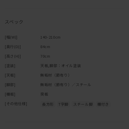
安定感と存在感を強く感じるデザインに仕上げています。
めにもできるだけ引きずらないようにご使用ください。
・組み立て家具（特にジョイント形式の家具）は年月の経過ととも
落ち着きのある高貴で深みある色合いと美しい木目が
にボルトやネジのゆるみがでてくる場合があります。年に一度程
スペック
重厚さと気品を醸し出すウォールナットを使用。
度、点検を行い気になる場合は閉め直しをお願いします。
・HIRASHIMAの商品は耐久試験を行い、独自に安全性の確認を行っ
木目の美しさや手触り感に大きな影響を与える丁寧な研磨、
ておりますが、ベッドやソファ、椅子などの上での飛び跳ねや踏み
[幅(W)]
140-210cm
伝統工法を用いた組み立て、
台代わり等のご利用は、怪我や破損の原因ともなりますので、家具
[奥行(D)]
84cm
大事にお届けする為、丹精込めて仕上げる梱包。
の機能にそったご使用をお心がけください。
全ての工程において大切となるのが、職人の培った豊富な知識と経
[高さ(H)]
70cm
験です。
[塗装]
天板,脚部：オイル塗装
デザイン性の追求はもちろん、ひとつひとつ細部に至るまでの仕上
[天板]
無垢材（節有り）
げは
[脚部]
無垢材（節有り）／スチール
一切の妥協なく取り組んでいます。
[棚板]
突板
[その他仕様]
長方形
T字脚
スチール脚
棚付き