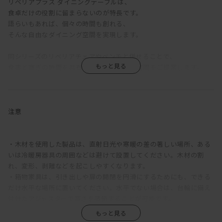
リベリアプラス ダイニングテーブルは、
食卓だけの役割に留まらないのが特長です。
語らいもあれば、個々の時間も創れる、
そんな自由なダイニング空間を実現します。
同シリーズのリベリアチェアやベンチと併せることで、
食事と寛ぎの時間を共有できる、心地よい空間をご提案します。
また、重厚感のある無垢材テーブルは、
長く大切に使うほどに風合いが増します。
その経年変化によって、
注意
さらに美しい存在感と調和を生み出します。
天板下には、本や新聞等、テーブル上の物を置いておける、
・木材を使用した製品は、直射日光や寒暖の差の著しい場所、ある
機能的な中棚が備えられています。
いは冷暖房器具の周囲などは避けて設置してください。木材の割
絶妙な位置に配置された斜めの脚は、天板下に空間をつくり、
れ、変形、剥離などを起こしやすくなります。
チェアから立ち上がる際には大変便利なんです。
・箱物家具は、引き出しや扉の開閉を円滑にするためにも、できる
だけ水平な場所に置いてください。水平でない場合は、台輪に備え
脚の土台となる部分には、
付けたアジャスターで高さを調節することが可能です。
モダンで洗練された雰囲気を醸し出す鉄板を使い、
・使用頻度が高い椅子、テーブルなどの家具の底には、フェルトや
マットブラックに仕上げることによって、
プラパートなどの暖衝材が付いていますが、家具や床材の保護のた