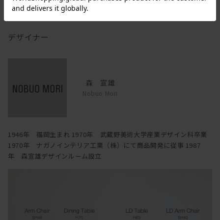
デザイナー
森 宣雄
Nobuo Mori
1946年 福岡生まれ 1970年 武蔵野美術大学産業デザイン科卒業
1970年 ナガノインテリア工業（株）にて商品開発に従事 1987
年 森宣雄デザインルーム設立