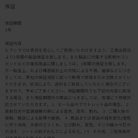
保証
保証期間
3年
保証内容
ヒラシマでは家具を安心してご使用いただけますよう、工場出荷日
より3年間の製品保証を致します。また製品に付属する照明やコン
セントなどの電気用品に関しましては、1年間の保証を致します。
万一製造上、および構造設計上の欠陥による不良、破損などにつき
ましては、弊社の保証規定に従って無償で修理または交換させてい
ただきます。状況により、送料をご負担していただく場合がござい
ますので、予めご了承ください。保証期間内でも下記の内容に該当
する場合、また保証期間外の商品につきましては、有償にて修理対
応させていただきます。 1 . セール品やアウトレット品の場合。 2 .
直射日光や空調器機の熱による変色、変形、割れ。 3 . ご購入後の
移動、輸送による故障や破損。 4 . 商品または部品の経年変化(使用
に伴う消耗、木部のささくれ、ひび割れ、変色。ネジの緩みや釘の
の浮き、シートの剥がれなどによる劣化。) 5 . その他、ご使用条件