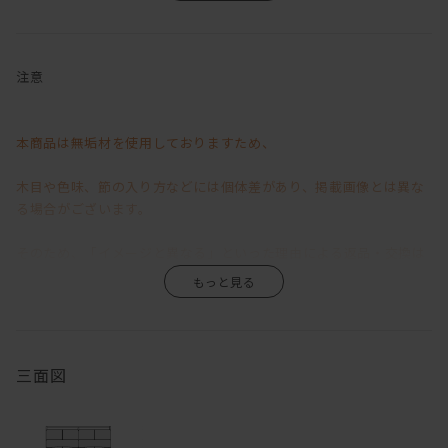
長時間座っていても疲れない広く硬めの座クッション、
肩まである背クッションは、硬すぎず柔らかすぎずの絶妙な居心
地。
注意
デザイン性と利便性の高い機能を兼ね備えている、
我が家のハイバック・ローソファ「LIBERIA PLUS」
本商品は無垢材を使用しておりますため、
やぼったくなってしまいがちなハイバック仕様の背もたれでありな
がらも、
木目や色味、節の入り方などには個体差があり、掲載画像とは異な
無駄を削ぎ落としたクリーンなフォルムのフレーム。
る場合がございます。
その後ろ姿はリビングの中心に置きたくなるほどに美しく、
ソファの近くに雑誌を収納できるスペースがあったらいいのにな～
そのため、「イメージと異なる」といった理由による返品・交換は
といった私の要望を叶えるべくしてか、
背面がマガジン収納になっているというからもう驚きを隠せないで
お受けいたしかねますので、あらかじめご了承くださいますようお
いる。。。
願い申し上げます。
すっきりと軽やかな印象のクッションは良質なウレタンを使用し、
無垢材ならではの風合いや経年変化が商品の魅力の一つですので、
三面図
ふんだんに使われた羽毛とハイバックスタイルによる掛け心地が、
わたしを幸せな眠りへと誘います。
その味わいをお楽しみいただきながら、末永くご愛用いただけます
と幸いです。