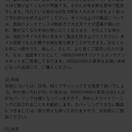
うほど艶が出てくるのが特長です。そのため埃を取る意味で乾拭
きします。汚れている場合は中性洗剤を入れた水で布をよく絞っ
て汚れ部分を拭き上げてください。オイル仕上げの製品について
は、普段のメンテナンスは乾拭きで大丈夫ですが塗幕が無いた
め、艶がなくなり木味が感じにくくなります。そのような場合
は、指定のオイルを布に含ませて製品を拭き上げてください。オ
イル効果でもとの艶や木味を取り戻すことができます。少なくと
も年に一度行うと、美しく、そして、より長くご愛用いただけま
す。なお、指定オイルとして、HIRASHIMAオリジナルメンテナン
スキットをご用意しております。HIRASHIMAの家具をお買い求め
になった店頭にて、ご購入ください。
(2) 布地
布地については、日頃、軽くブラッシングする程度で良いでしょ
う。何か強い汚れが付いた場合は、HIRASHIMAの家具はほとんど
がカバーリング仕様となっていますので、早めにドライクリーニ
ングに出されることをお勧めします。カバーリングできない製品
につきましては、張り替えも承っておりますので、お気軽にご相
談ください。
(3) 皮革