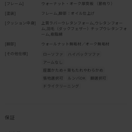
[フレーム]
ウォーナット・オーク厚突板 （節有り）
の機能にそったご使用をお心がけください。
[塗装]
フレーム,脚部：オイル仕上げ
[クッション中身]
上質ラバーウレタンフォーム,ウレタンフォー
ム,羽毛（ダックフェザー）チップウレタンフォ
ーム,樹脂綿
[脚部]
ウォールナット無垢材／オーク無垢材
[その他仕様]
ローソファ
ハイバックソファ
アームなし
座面かため＋背もたれやわらかめ
張地選択可
ルンバOK
脚選択可
ドライクリーニング
保証