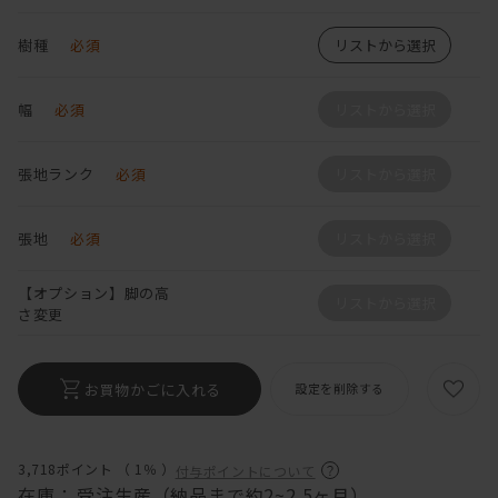
樹種
必須
リストから選択
幅
必須
リストから選択
張地ランク
必須
リストから選択
張地
必須
リストから選択
【オプション】脚の高
リストから選択
さ変更
お買物かごに入れる
設定を削除する
3,718ポイント （
1％
）
付与ポイントについて
在庫：
受注生産（納品まで約2~2.5ヶ月）