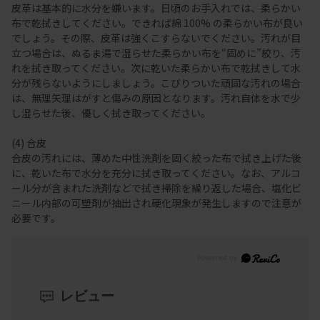
皮革は基本的に水分を嫌います。日頃のお手入れでは、柔らかい
布で乾拭きしてください。できれば綿 100% の柔らかい布が良い
でしょう。その際、皮革は強くこすらないでください。汚れが目
立つ場合は、ぬるま湯で湿らせた柔らかい布を“固めに”絞り、汚
れを拭き取ってください。次に乾いた柔らかい布で乾拭きして水
分が残らないようにしましょう。こびりついた頑固な汚れの場合
は、無理矢理はがすと傷みの原因となります。汚れ自体を水で少
し湿らせた後、優しく拭き取ってください。
(4) 合皮
合皮の汚れには、薄めた中性洗剤を固く絞った布で拭き上げた後
に、乾いた布で水分を充分に拭き取ってください。なお、アルコ
ール分が含まれた洗剤などで拭き掃除を繰り返した場合、塩化ビ
ニール内部の可塑剤が抽出され硬化現象が発生しますので注意が
必要です。
レビュー