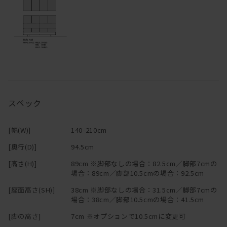
替カバーの販売も行っております。ご希望のお客様はお問い合わせ
ください。
※「節少なめ」のご注文につきましては、別途お見積りにて承って
おります。
ご希望の場合は
お問い合わせ
ください。
・木材を使用した製品は、直射日光や寒暖の差の著しい場所、ある
いは冷暖房器具の周囲などは避けて設置してください。木材の割
れ、変形、剥離などを起こしやすくなります。
スペック
・箱物家具は、引き出しや扉の開閉を円滑にするためにも、できる
だけ水平な場所に置いてください。水平でない場合は、台輪に備え
付けたアジャスターで高さを調節することが可能です。
[幅(W)]
140-210cm
・使用頻度が高い椅子、テーブルなどの家具の底には、フェルトや
プラパートなどの暖衝材が付いていますが、家具や床材の保護のた
[奥行(D)]
94.5cm
めにもできるだけ引きずらないようにご使用ください。
[高さ(H)]
89cm ※脚部なしの場合：82.5cm／脚部7cmの
・組み立て家具（特にジョイント形式の家具）は年月の経過ととも
場合：89cm／脚部10.5cmの場合：92.5cm
にボルトやネジのゆるみがでてくる場合があります。年に一度程
[座面高さ(SH)]
38cm ※脚部なしの場合：31.5cm／脚部7cmの
度、点検を行い気になる場合は閉め直しをお願いします。
場合：38cm／脚部10.5cmの場合：41.5cm
・HIRASHIMAの商品は耐久試験を行い、独自に安全性の確認を行っ
ておりますが、ベッドやソファ、椅子などの上での飛び跳ねや踏み
[脚の高さ]
7cm ※オプションで10.5cmに変更可
台代わり等のご利用は、怪我や破損の原因ともなりますので、家具