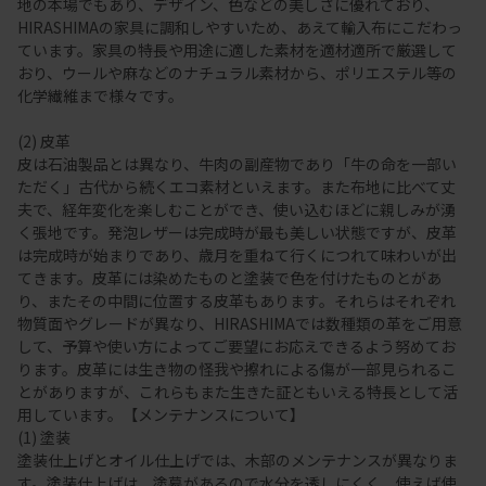
地の本場でもあり、デザイン、色などの美しさに優れており、
HIRASHIMAの家具に調和しやすいため、あえて輸入布にこだわっ
ています。家具の特長や用途に適した素材を適材適所で厳選して
おり、ウールや麻などのナチュラル素材から、ポリエステル等の
化学繊維まで様々です。
(2) 皮革
皮は石油製品とは異なり、牛肉の副産物であり「牛の命を一部い
ただく」古代から続くエコ素材といえます。また布地に比べて丈
夫で、経年変化を楽しむことができ、使い込むほどに親しみが湧
く張地です。発泡レザーは完成時が最も美しい状態ですが、皮革
は完成時が始まりであり、歳月を重ねて行くにつれて味わいが出
てきます。皮革には染めたものと塗装で色を付けたものとがあ
り、またその中間に位置する皮革もあります。それらはそれぞれ
物質面やグレードが異なり、HIRASHIMAでは数種類の革をご用意
して、予算や使い方によってご要望にお応えできるよう努めてお
ります。皮革には生き物の怪我や擦れによる傷が一部見られるこ
とがありますが、これらもまた生きた証ともいえる特長として活
用しています。【メンテナンスについて】
(1) 塗装
塗装仕上げとオイル仕上げでは、木部のメンテナンスが異なりま
す。塗装仕上げは、塗幕があるので水分を透しにくく、使えば使