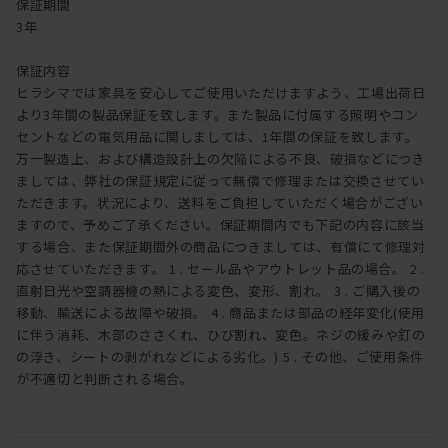
保証期間
3年
保証内容
ヒラシマでは家具を安心してご使用いただけますよう、工場出荷日
より3年間の製品保証を致します。また製品に付属する照明やコン
セントなどの電気用品に関しましては、1年間の保証を致します。
万一製造上、および構造設計上の欠陥による不良、破損などにつき
ましては、弊社の保証規定に従って無償で修理または交換させてい
ただきます。状況により、送料をご負担していただく場合がござい
ますので、予めご了承ください。保証期間内でも下記の内容に該当
する場合、また保証期間外の商品につきましては、有償にて修理対
応させていただきます。 1 . セール品やアウトレット品の場合。 2 .
直射日光や空調器機の熱による変色、変形、割れ。 3 . ご購入後の
移動、輸送による故障や破損。 4 . 商品または部品の経年変化(使用
に伴う消耗、木部のささくれ、ひび割れ、変色。ネジの緩みや釘の
の浮き、シートの剥がれなどによる劣化。) 5 . その他、ご使用条件
が不適切と判断される場合。