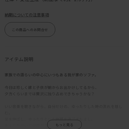
納期についての注意事項
この商品へのお問合せ
アイテム説明
家族での語らいの中心にいつもある我が家のソファ。
今日は珍しく嫁と子供が朝からお出かけしてるから、
夕方くらいまでは贅沢に独り占めできちゃうかな？
いい音楽を聴きながら、自分だけの、ゆったりした時の流れを慈し
む。
足を伸ばし、ゆったりとした時間を過ごすもよし。
あぐらをかいて昼間からお酒を呑むもよし。