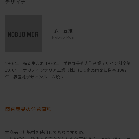
デザイナー
森 宣雄
Nobuo Mori
1946年 福岡生まれ 1970年 武蔵野美術大学産業デザイン科卒業
1970年 ナガノインテリア工業（株）にて商品開発に従事 1987
年 森宣雄デザインルーム設立
節有商品の注意事項
本商品は無垢材を使用しておりますため、
木目や色味、節の入り方などには個体差があり、掲載画像とは異