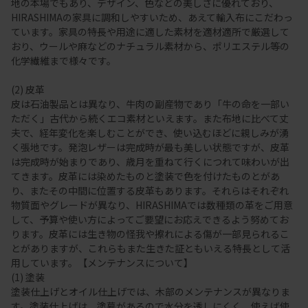
地の本場でもあり、デザイン、色などの美しさに優れており、
HIRASHIMAの家具に調和しやすいため、あえて輸入布にこだわっ
ています。家具の特長や用途に適した素材を適材適所で厳選して
おり、ウールや麻などのナチュラル素材から、ポリエステル等の
化学繊維まで様々です。
(2) 皮革
皮は石油製品とは異なり、牛肉の副産物であり「牛の命を一部い
ただく」古代から続くエコ素材といえます。また布地に比べて丈
夫で、経年変化を楽しむことができ、使い込むほどに親しみが湧
く張地です。発泡レザーは完成時が最も美しい状態ですが、皮革
は完成時が始まりであり、歳月を重ねて行くにつれて味わいが出
てきます。皮革には染めたものと塗装で色を付けたものとがあ
り、またその中間に位置する皮革もあります。それらはそれぞれ
物質面やグレードが異なり、HIRASHIMAでは数種類の革をご用意
して、予算や使い方によってご要望にお応えできるよう努めてお
ります。皮革には生き物の怪我や擦れによる傷が一部見られるこ
とがありますが、これらもまた生きた証ともいえる特長として活
用しています。【メンテナンスについて】
(1) 塗装
塗装仕上げとオイル仕上げでは、木部のメンテナンスが異なりま
す。塗装仕上げは、塗幕があるので水分を透しにくく、使えば使