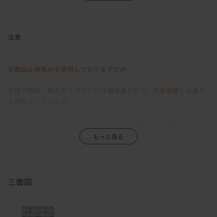
長時間座っていても疲れない広く硬めの座クッション、
肩まである背クッションは、硬すぎず柔らかすぎずの絶妙な居心
地。
注意
デザイン性と利便性の高い機能を兼ね備えている、
我が家のハイバック・ローソファ「LIBERIA PLUS」
本商品は無垢材を使用しておりますため、
やぼったくなってしまいがちなハイバック仕様の背もたれでありな
がらも、
木目や色味、節の入り方などには個体差があり、掲載画像とは異な
無駄を削ぎ落としたクリーンなフォルムのフレーム。
る場合がございます。
その後ろ姿はリビングの中心に置きたくなるほどに美しく、
ソファの近くに雑誌を収納できるスペースがあったらいいのにな～
そのため、「イメージと異なる」といった理由による返品・交換は
といった私の要望を叶えるべくしてか、
背面がマガジン収納になっているというからもう驚きを隠せないで
お受けいたしかねますので、あらかじめご了承くださいますようお
いる。。。
願い申し上げます。
すっきりと軽やかな印象のクッションは良質なウレタンを使用し、
無垢材ならではの風合いや経年変化が商品の魅力の一つですので、
三面図
ふんだんに使われた羽毛とハイバックスタイルによる掛け心地が、
わたしを幸せな眠りへと誘います。
その味わいをお楽しみいただきながら、末永くご愛用いただけます
と幸いです。