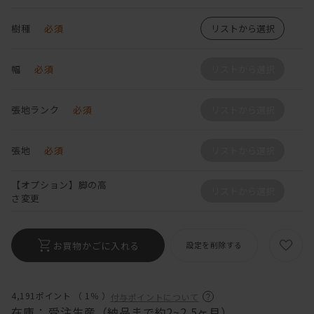
樹種
必須
リストから選択
幅
必須
リストから選択
張地ランク
必須
リストから選択
張地
必須
リストから選択
【オプション】脚の高
リストから選択
さ変更
お買物かごに入れる
設定を削除する
4,191ポイント （
1％
）
付与ポイントについて
在庫：
受注生産（納品まで約2~2.5ヶ月）