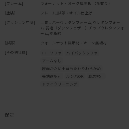
[フレーム]
ウォーナット・オーク厚突板 （節有り）
の機能にそったご使用をお心がけください。
[塗装]
フレーム,脚部：オイル仕上げ
[クッション中身]
上質ラバーウレタンフォーム,ウレタンフォー
ム,羽毛（ダックフェザー）チップウレタンフォ
ーム,樹脂綿
[脚部]
ウォールナット無垢材／オーク無垢材
[その他仕様]
ローソファ
ハイバックソファ
アームなし
座面かため＋背もたれやわらかめ
張地選択可
ルンバOK
脚選択可
ドライクリーニング
保証