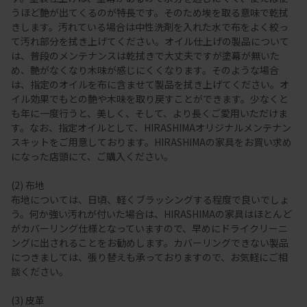
うほど艶が出てくるのが特長です。そのため埃を取る意味で乾拭
きします。汚れている場合は中性洗剤を入れた水で布をよく絞っ
て汚れ部分を拭き上げてください。オイル仕上げの製品について
は、普段のメンテナンスは乾拭きで大丈夫ですが塗幕が無いた
め、艶がなくなり木味が感じにくくなります。そのような場合
は、指定のオイルを布に含ませて製品を拭き上げてください。オ
イル効果でもとの艶や木味を取り戻すことができます。少なくと
も年に一度行うと、美しく、そして、より長くご愛用いただけま
す。なお、指定オイルとして、HIRASHIMAオリジナルメンテナン
スキットをご用意しております。HIRASHIMAの家具をお買い求め
になった店頭にて、ご購入ください。
(2) 布地
布地については、日頃、軽くブラッシングする程度で良いでしょ
う。何か強い汚れが付いた場合は、HIRASHIMAの家具はほとんど
がカバーリング仕様となっていますので、早めにドライクリーニ
ングに出されることをお勧めします。カバーリングできない製品
につきましては、張り替えも承っておりますので、お気軽にご相
談ください。
(3) 皮革