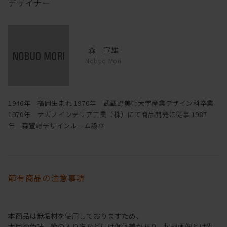
デザイナー
森 宣雄
Nobuo Mori
1946年 福岡生まれ 1970年 武蔵野美術大学産業デザイン科卒業
1970年 ナガノインテリア工業（株）にて商品開発に従事 1987
年 森宣雄デザインルーム設立
節有商品の注意事項
本商品は無垢材を使用しておりますため、
木目や色味、節の入り方などには個体差があり、掲載画像とは異