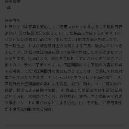
保証期間
3年
保証内容
ヒラシマでは家具を安心してご使用いただけますよう、工場出荷日
より3年間の製品保証を致します。また製品に付属する照明やコン
セントなどの電気用品に関しましては、1年間の保証を致します。
万一製造上、および構造設計上の欠陥による不良、破損などにつき
ましては、弊社の保証規定に従って無償で修理または交換させてい
ただきます。状況により、送料をご負担していただく場合がござい
ますので、予めご了承ください。保証期間内でも下記の内容に該当
する場合、また保証期間外の商品につきましては、有償にて修理対
応させていただきます。 1 . セール品やアウトレット品の場合。 2 .
直射日光や空調器機の熱による変色、変形、割れ。 3 . ご購入後の
移動、輸送による故障や破損。 4 . 商品または部品の経年変化(使用
に伴う消耗、木部のささくれ、ひび割れ、変色。ネジの緩みや釘の
の浮き、シートの剥がれなどによる劣化。) 5 . その他、ご使用条件
が不適切と判断される場合。