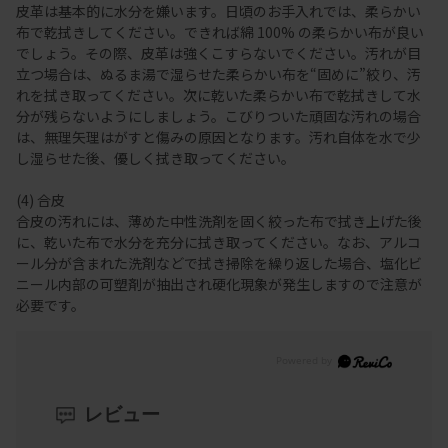
皮革は基本的に水分を嫌います。日頃のお手入れでは、柔らかい
布で乾拭きしてください。できれば綿 100% の柔らかい布が良い
でしょう。その際、皮革は強くこすらないでください。汚れが目
立つ場合は、ぬるま湯で湿らせた柔らかい布を“固めに”絞り、汚
れを拭き取ってください。次に乾いた柔らかい布で乾拭きして水
分が残らないようにしましょう。こびりついた頑固な汚れの場合
は、無理矢理はがすと傷みの原因となります。汚れ自体を水で少
し湿らせた後、優しく拭き取ってください。
(4) 合皮
合皮の汚れには、薄めた中性洗剤を固く絞った布で拭き上げた後
に、乾いた布で水分を充分に拭き取ってください。なお、アルコ
ール分が含まれた洗剤などで拭き掃除を繰り返した場合、塩化ビ
ニール内部の可塑剤が抽出され硬化現象が発生しますので注意が
必要です。
レビュー