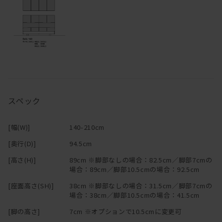
替カバーの販売も行っております。ご希望のお客様はお問い合わせ
ください。
※「節少なめ」のご注文につきましては、別途お見積りにて承って
おります。
ご希望の場合は
お問い合わせ
ください。
・木材を使用した製品は、直射日光や寒暖の差の著しい場所、ある
いは冷暖房器具の周囲などは避けて設置してください。木材の割
れ、変形、剥離などを起こしやすくなります。
スペック
・箱物家具は、引き出しや扉の開閉を円滑にするためにも、できる
だけ水平な場所に置いてください。水平でない場合は、台輪に備え
付けたアジャスターで高さを調節することが可能です。
[幅(W)]
140-210cm
・使用頻度が高い椅子、テーブルなどの家具の底には、フェルトや
プラパートなどの暖衝材が付いていますが、家具や床材の保護のた
[奥行(D)]
94.5cm
めにもできるだけ引きずらないようにご使用ください。
[高さ(H)]
89cm ※脚部なしの場合：82.5cm／脚部7cmの
・組み立て家具（特にジョイント形式の家具）は年月の経過ととも
場合：89cm／脚部10.5cmの場合：92.5cm
にボルトやネジのゆるみがでてくる場合があります。年に一度程
[座面高さ(SH)]
38cm ※脚部なしの場合：31.5cm／脚部7cmの
度、点検を行い気になる場合は閉め直しをお願いします。
場合：38cm／脚部10.5cmの場合：41.5cm
・HIRASHIMAの商品は耐久試験を行い、独自に安全性の確認を行っ
ておりますが、ベッドやソファ、椅子などの上での飛び跳ねや踏み
[脚の高さ]
7cm ※オプションで10.5cmに変更可
台代わり等のご利用は、怪我や破損の原因ともなりますので、家具