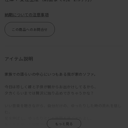
納期についての注意事項
この商品へのお問合せ
アイテム説明
家族での語らいの中心にいつもある我が家のソファ。
今日は珍しく嫁と子供が朝からお出かけしてるから、
夕方くらいまでは贅沢に独り占めできちゃうかな？
いい音楽を聴きながら、自分だけの、ゆったりした時の流れを慈し
む。
足を伸ばし、ゆったりとした時間を過ごすもよし。
あぐらをかいて昼間からお酒を呑むもよし。