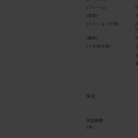
[フレーム]
[塗装]
[クッション中身]
[脚部]
[その他仕様]
保証
保証期間
3年