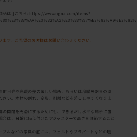
ちら::https://www.rigna.com/items?
%99%E3%83%AA%E3%82%A2%E3%83%97%E3%83%A9%E3%82%B
ります。ご希望のお客様はお問い合わせください。
直射日光や寒暖の差の著しい場所、あるいは冷暖房器具の周
ださい。木材の割れ、変形、剥離などを起こしやすくなりま
扉の開閉を円滑にするためにも、できるだけ水平な場所に置
場合は、台輪に備え付けたアジャスターで高さを調節すること
ーブルなどの家具の底には、フェルトやプラパートなどの暖