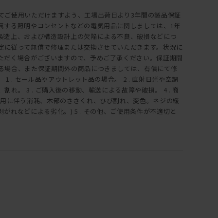
てご使用いただけますよう、工場出荷日より3年間の製品保証
属する照明やコンセントなどの電気用品に関しましては、1年
製造上、および構造設計上の欠陥による不良、破損などにつ
定に従って無償で修理または交換させていただきます。状況に
ただく場合がございますので、予めご了承ください。保証期間
る場合、また保証期間外の商品につきましては、有償にて修
1 . セール品やアウトレット品の場合。 2 . 直射日光や空調
れ。 3 . ご購入後の移動、輸送による故障や破損。 4 . 商
使用に伴う消耗、木部のささくれ、ひび割れ、変色。ネジの緩
がれなどによる劣化。) 5 . その他、ご使用条件が不適切と