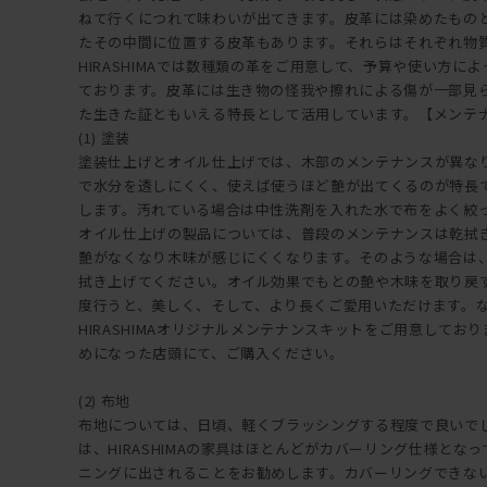
ねて行くにつれて味わいが出てきます。皮革には染めたもの
たその中間に位置する皮革もあります。それらはそれぞれ物
HIRASHIMAでは数種類の革をご用意して、予算や使い方に
ております。皮革には生き物の怪我や擦れによる傷が一部見
た生きた証ともいえる特長として活用しています。【メンテ
(1) 塗装
塗装仕上げとオイル仕上げでは、木部のメンテナンスが異な
で水分を透しにくく、使えば使うほど艶が出てくるのが特長
します。汚れている場合は中性洗剤を入れた水で布をよく絞
オイル仕上げの製品については、普段のメンテナンスは乾拭
艶がなくなり木味が感じにくくなります。そのような場合は
拭き上げてください。オイル効果でもとの艶や木味を取り戻
度行うと、美しく、そして、より長くご愛用いただけます。
HIRASHIMAオリジナルメンテナンスキットをご用意しておりま
めになった店頭にて、ご購入ください。
(2) 布地
布地については、日頃、軽くブラッシングする程度で良いで
は、HIRASHIMAの家具はほとんどがカバーリング仕様とな
ニングに出されることをお勧めします。カバーリングできな