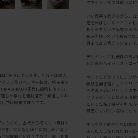
夕方くらいまでは贅沢に独
いい音楽を聴きながら、自
足を伸ばし、ゆったりとし
あぐらをかいて昼間からお
長時間座っていても疲れな
肩まである背クッションは
デザイン性と利便性の高い
我が家のハイバック・ローソファ
を主体に使用しています。これらは輸入
やぼったくなってしまいが
イタリア及びベルギー製は、椅子張り
無駄を削ぎ落としたクリー
RASHIMAの家具に調和しやすい
その後ろ姿はリビングの中
に適した素材を適材適所で厳選してお
ソファの近くに雑誌を収納
の化学繊維まで様々です。
といった私の要望を叶える
背面がマガジン収納になっ
部いただく」古代から続くエコ素材と
すっきりと軽やかな印象の
ができ、使い込むほどに親しみが湧く
ふんだんに使われた羽毛と
革は完成時が始まりであり、歳月を重
わたしを幸せな眠りへと誘