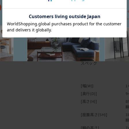
スペック
[幅(W)]
1
[奥行(D)]
9
[高さ(H)]
8
脚
[座面高さ(SH)]
3
脚
[脚の高さ]
7