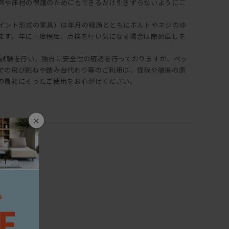
具や床材の保護のためにもできるだけ引きずらないようにご
イント形式の家具）は年月の経過とともにボルトやネジのゆ
ます。年に一度程度、点検を行い気になる場合は閉め直しを
は耐久試験を行い、独自に安全性の確認を行っておりますが、ベッ
での飛び跳ねや踏み台代わり等のご利用は、怪我や破損の原
の機能にそったご使用をお心がけください。
×