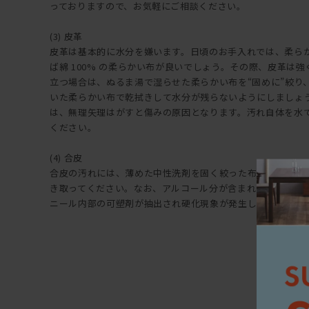
っておりますので、お気軽にご相談ください。
(3) 皮革
皮革は基本的に水分を嫌います。日頃のお手入れでは、柔ら
ば綿 100% の柔らかい布が良いでしょう。その際、皮革は
立つ場合は、ぬるま湯で湿らせた柔らかい布を“固めに”絞り
いた柔らかい布で乾拭きして水分が残らないようにしましょ
は、無理矢理はがすと傷みの原因となります。汚れ自体を水
ください。
(4) 合皮
合皮の汚れには、薄めた中性洗剤を固く絞った布で拭き上げ
き取ってください。なお、アルコール分が含まれた洗剤など
ニール内部の可塑剤が抽出され硬化現象が発生しますので注