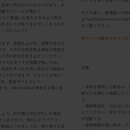
と塗装で色を付けたものとがあり、ま
質面やグレードが異なり、
サイズ違い、樹種違いや他商品は[[こ
よってご要望にお応えできるよう努め
q=%E3%83%AA%E3%83
られることがありますが、これらもま
をご覧ください。
ナンスについて】
替カバーの販売も行ってお
ります。塗装仕上げは、塗幕があるの
です。そのため埃を取る意味で乾拭き
って汚れ部分を拭き上げてください。
きで大丈夫ですが塗幕が無いため、
注意
、指定のオイルを布に含ませて製品を
すことができます。少なくとも年に一
なお、指定オイルとして、
・木材を使用した製品は、
す。HIRASHIMAの家具をお買い求
囲などは避けて設置してく
す。
・箱物家具は、引き出しや
いてください。水平でない
しょう。何か強い汚れが付いた場合
が可能です。
っていますので、早めにドライクリー
・使用頻度が高い椅子、テ
い製品につきましては、張り替えも承