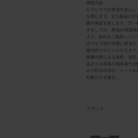
保証内容
ヒラシマでは家具を安心し
を致します。また製品に付
間の保証を致します。万一
きましては、弊社の保証規
より、送料をご負担してい
内でも下記の内容に該当す
理対応させていただきます。 
器機の熱による変色、変形、割
品または部品の経年変化(
みや釘のの浮き、シートの剥
判断される場合。
ブランド