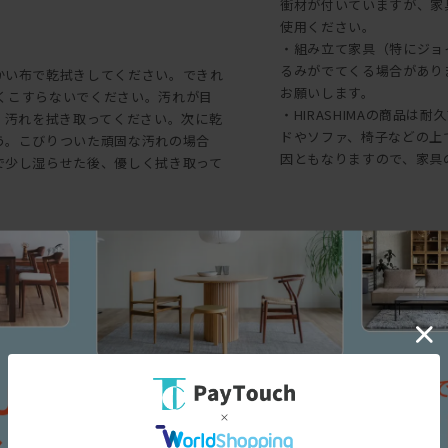
衝材が付いていますが、家
使用ください。
・組み立て家具（特にジョ
るみがでてくる場合があり
かい布で乾拭きしてください。できれ
お願いします。
強くこすらないでください。汚れが目
・HIRASHIMAの商品
、汚れを拭き取ってください。次に乾
ドやソファ、椅子などの上
う。こびりついた頑固な汚れの場合
因ともなりますので、家具
で少し湿らせた後、優しく拭き取って
た後に、乾いた布で水分を充分に拭
で拭き掃除を繰り返した場合、塩化ビ
三面図
意が必要です。