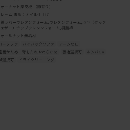
ウォーナット厚突板 （節有り）
フレーム,脚部：オイル仕上げ
上質ラバーウレタンフォーム,ウレタンフォーム,羽毛（ダック
フェザー）チップウレタンフォーム,樹脂綿
ウォールナット無垢材
ローソファ
ハイバックソファ
アームなし
座面かため＋背もたれやわらかめ
張地選択可
ルンバOK
脚選択可
ドライクリーニング