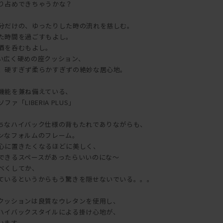
り占めできちゃうかな？
分だけの、ゆったりした時の流れを慈しむ。
た時間を過ごすもよし。
酒を呑むもよし。
い広く硬めの座クッション、
、硬すぎず柔らかすぎずの絶妙な居心地。
機能を兼ね備えている、
「LIBERIA PLUS」
ちなハイバック仕様の背もたれでありながらも、
ンなフォルムのフレーム。
心に置きたくなるほどに美しく、
できるスペースがあったらいいのにな～
べくしてか、
ているというからもう驚きを隠せないでいる。。。
クッションは良質なウレタンを使用し、
ハイバックスタイルによる掛け心地が、
います。