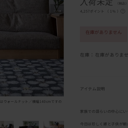
入荷未定
（税込
4,257ポイント （
1％
）
在庫がありません
在庫：
在庫がありま
アイテム説明
はウォールナット／横幅140cmですの
家族での語らいの中心にい
今日は珍しく嫁と子供が朝