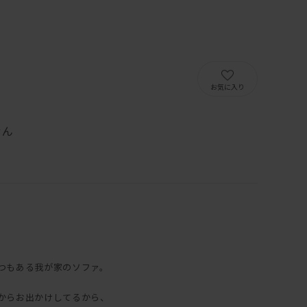
）
お気に入り
せん
つもある我が家のソファ。
からお出かけしてるから、