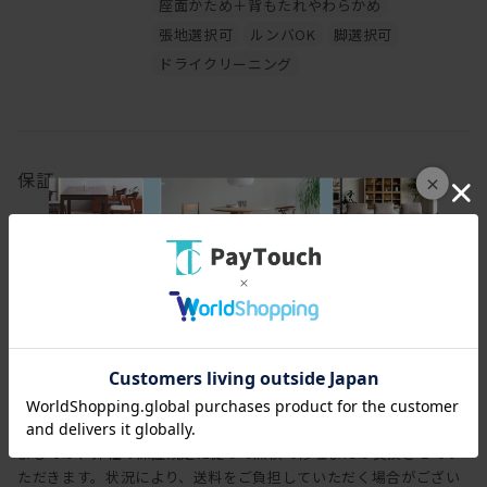
座面かため＋背もたれやわらかめ
張地選択可
ルンバOK
脚選択可
ドライクリーニング
保証
×
保証期間
3年
保証内容
ヒラシマでは家具を安心してご使用いただけますよう、工場出荷日
より3年間の製品保証を致します。また製品に付属する照明やコン
セントなどの電気用品に関しましては、1年間の保証を致します。
万一製造上、および構造設計上の欠陥による不良、破損などにつき
ましては、弊社の保証規定に従って無償で修理または交換させてい
ただきます。状況により、送料をご負担していただく場合がござい