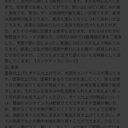
ただく」古代から続くエコ素材といえます。また布地に比べて丈
夫で、経年変化を楽しむことができ、使い込むほどに親しみが湧
く張地です。発泡レザーは完成時が最も美しい状態ですが、皮革
は完成時が始まりであり、歳月を重ねて行くにつれて味わいが出
てきます。皮革には染めたものと塗装で色を付けたものとがあ
り、またその中間に位置する皮革もあります。それらはそれぞれ
物質面やグレードが異なり、HIRASHIMAでは数種類の革をご用意
して、予算や使い方によってご要望にお応えできるよう努めてお
ります。皮革には生き物の怪我や擦れによる傷が一部見られるこ
とがありますが、これらもまた生きた証ともいえる特長として活
用しています。【メンテナンスについて】
(1) 塗装
塗装仕上げとオイル仕上げでは、木部のメンテナンスが異なりま
す。塗装仕上げは、塗幕があるので水分を透しにくく、使えば使
うほど艶が出てくるのが特長です。そのため埃を取る意味で乾拭
きします。汚れている場合は中性洗剤を入れた水で布をよく絞っ
て汚れ部分を拭き上げてください。オイル仕上げの製品について
は、普段のメンテナンスは乾拭きで大丈夫ですが塗幕が無いた
め、艶がなくなり木味が感じにくくなります。そのような場合
は、指定のオイルを布に含ませて製品を拭き上げてください。オ
イル効果でもとの艶や木味を取り戻すことができます。少なくと
も年に一度行うと、美しく、そして、より長くご愛用いただけま