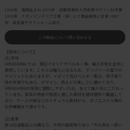
1946年 福岡生まれ 1970年 武蔵野美術大学産業デザイン科卒業
1970年 ナガノインテリア工業（株）にて商品開発に従事 1987
年 森宣雄デザインルーム設立
この商品について問い合わせる
【張地について】
(1) 布地
HIRASHIMA では、現在イタリアやベルギー等、輸入布地を主体に
使用しています。これらは輸入になるため、デリバリーの面での
デメリットもありますが、イタリア及びベルギー製は、椅子張り
地の本場でもあり、デザイン、色などの美しさに優れており、
HIRASHIMAの家具に調和しやすいため、あえて輸入布にこだわっ
ています。家具の特長や用途に適した素材を適材適所で厳選して
おり、ウールや麻などのナチュラル素材から、ポリエステル等の
化学繊維まで様々です。
(2) 皮革
皮は石油製品とは異なり、牛肉の副産物であり「牛の命を一部い