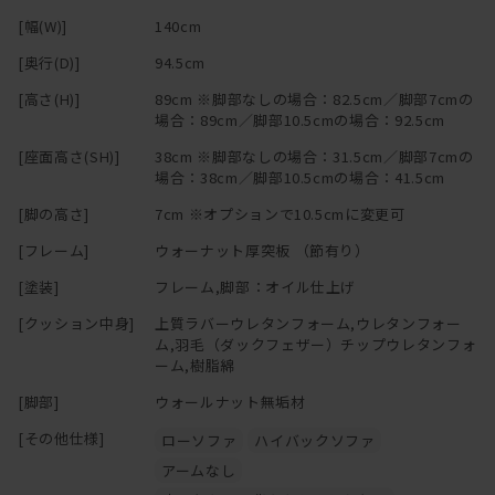
[幅(W)]
140cm
[奥行(D)]
94.5cm
[高さ(H)]
89cm ※脚部なしの場合：82.5cm／脚部7cmの
場合：89cm／脚部10.5cmの場合：92.5cm
[座面高さ(SH)]
38cm ※脚部なしの場合：31.5cm／脚部7cmの
場合：38cm／脚部10.5cmの場合：41.5cm
[脚の高さ]
7cm ※オプションで10.5cmに変更可
[フレーム]
ウォーナット厚突板 （節有り）
[塗装]
フレーム,脚部：オイル仕上げ
[クッション中身]
上質ラバーウレタンフォーム,ウレタンフォー
ム,羽毛（ダックフェザー）チップウレタンフォ
ーム,樹脂綿
[脚部]
ウォールナット無垢材
[その他仕様]
ローソファ
ハイバックソファ
アームなし