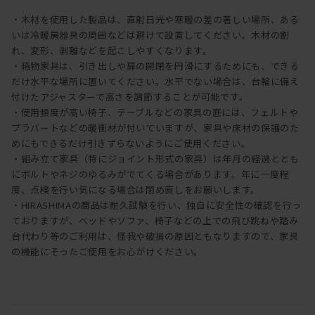
・木材を使用した製品は、直射日光や寒暖の差の著しい場所、ある
いは冷暖房器具の周囲などは避けて設置してください。木材の割
れ、変形、剥離などを起こしやすくなります。
・箱物家具は、引き出しや扉の開閉を円滑にするためにも、できる
だけ水平な場所に置いてください。水平でない場合は、台輪に備え
付けたアジャスターで高さを調節することが可能です。
・使用頻度が高い椅子、テーブルなどの家具の底には、フェルトや
プラパートなどの暖衝材が付いていますが、家具や床材の保護のた
めにもできるだけ引きずらないようにご使用ください。
・組み立て家具（特にジョイント形式の家具）は年月の経過ととも
にボルトやネジのゆるみがでてくる場合があります。年に一度程
度、点検を行い気になる場合は閉め直しをお願いします。
・HIRASHIMAの商品は耐久試験を行い、独自に安全性の確認を行っ
ておりますが、ベッドやソファ、椅子などの上での飛び跳ねや踏み
台代わり等のご利用は、怪我や破損の原因ともなりますので、家具
の機能にそったご使用をお心がけください。