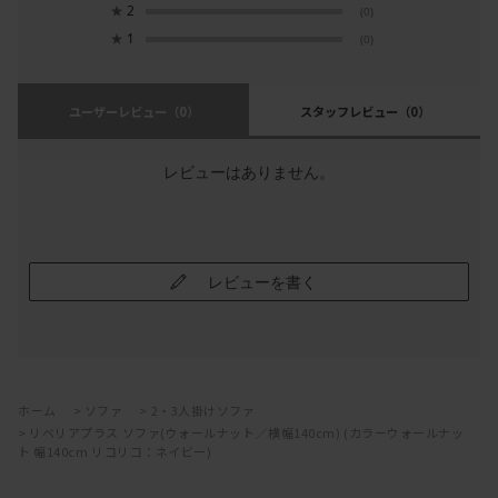
★
2
(0)
★
1
(0)
ユーザーレビュー
（0）
スタッフレビュー
（0）
レビューはありません。
レビューを書く
ホーム
>
ソファ
>
2・3人掛けソファ
>
リベリアプラス ソファ(ウォールナット／横幅140cm) (カラーウォールナッ
ト 幅140cm リコリコ：ネイビー)