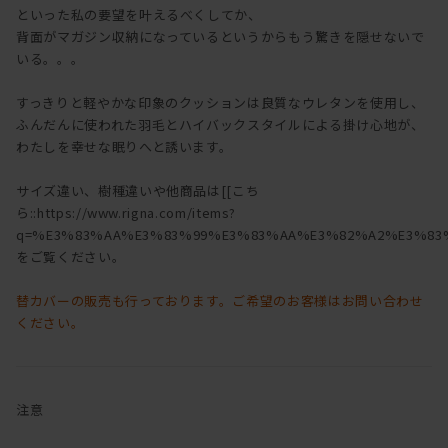
といった私の要望を叶えるべくしてか、
背面がマガジン収納になっているというからもう驚きを隠せないで
いる。。。
すっきりと軽やかな印象のクッションは良質なウレタンを使用し、
ふんだんに使われた羽毛とハイバックスタイルによる掛け心地が、
わたしを幸せな眠りへと誘います。
サイズ違い、樹種違いや他商品は[[こち
ら::https://www.rigna.com/items?
q=%E3%83%AA%E3%83%99%E3%83%AA%E3%82%A2%E3%83%
をご覧ください。
替カバーの販売も行っております。ご希望のお客様はお問い合わせ
ください。
注意