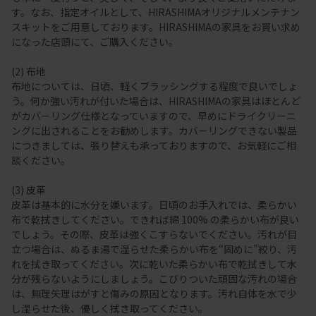
す。なお、指定オイルとして、HIRASHIMAオリジナルメンテナン
スキットをご用意しております。HIRASHIMAの家具をお買い求め
になった店頭にて、ご購入ください。
(2) 布地
布地については、日頃、軽くブラッシングする程度で良いでしょ
う。何か強い汚れが付いた場合は、HIRASHIMAの家具はほとんど
がカバーリング仕様となっていますので、早めにドライクリーニ
ングに出されることをお勧めします。カバーリングできない製品
につきましては、張り替えも承っておりますので、お気軽にご相
談ください。
(3) 皮革
皮革は基本的に水分を嫌います。日頃のお手入れでは、柔らかい
布で乾拭きしてください。できれば綿 100% の柔らかい布が良い
でしょう。その際、皮革は強くこすらないでください。汚れが目
立つ場合は、ぬるま湯で湿らせた柔らかい布を“固めに”絞り、汚
れを拭き取ってください。次に乾いた柔らかい布で乾拭きして水
分が残らないようにしましょう。こびりついた頑固な汚れの場合
は、無理矢理はがすと傷みの原因となります。汚れ自体を水で少
し湿らせた後、優しく拭き取ってください。