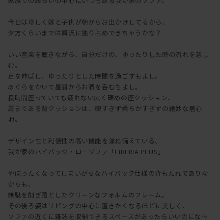
家族での語らいの中心にいつもある我が家のソファ。
今日は珍しく嫁と子供が朝からお出かけしてるから、
夕方くらいまでは贅沢に独り占めできちゃうかな？
いい音楽を聴きながら、自分だけの、ゆったりした時の流れを慈し
む。
足を伸ばし、ゆったりとした時間を過ごすもよし。
あぐらをかいて昼間からお酒を呑むもよし。
長時間座っていても疲れない広く硬めの座クッション、
肩まである背クッションは、硬すぎず柔らかすぎずの絶妙な居心
地。
デザイン性と利便性の高い機能を兼ね備えている、
我が家のハイバック・ローソファ「LIBERIA PLUS」
やぼったくなってしまいがちなハイバック仕様の背もたれでありな
がらも、
無駄を削ぎ落としたクリーンなフォルムのフレーム。
その後ろ姿はリビングの中心に置きたくなるほどに美しく、
ソファの近くに雑誌を収納できるスペースがあったらいいのにな～