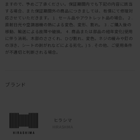
ますので、予めご了承ください。保証期間内でも下記の内容に該当
する場合、また保証期間外の商品につきましては、有償にて修理対
応させていただきます。 1 . セール品やアウトレット品の場合。 2 .
直射日光や空調器機の熱による変色、変形、割れ。 3 . ご購入後の
移動、輸送による故障や破損。 4 . 商品または部品の経年変化(使用
に伴う消耗、木部のささくれ、ひび割れ、変色。ネジの緩みや釘の
の浮き、シートの剥がれなどによる劣化。) 5 . その他、ご使用条件
が不適切と判断される場合。
ブランド
ヒラシマ
HIRASHIMA