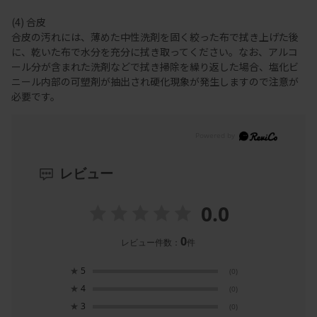
(4) 合皮
合皮の汚れには、薄めた中性洗剤を固く絞った布で拭き上げた後
に、乾いた布で水分を充分に拭き取ってください。なお、アルコ
ール分が含まれた洗剤などで拭き掃除を繰り返した場合、塩化ビ
ニール内部の可塑剤が抽出され硬化現象が発生しますので注意が
必要です。
レビュー
0.0
0
レビュー件数：
件
★
5
(0)
★
4
(0)
★
3
(0)