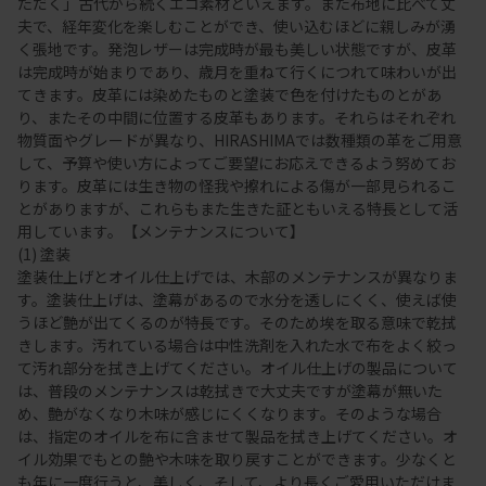
ただく」古代から続くエコ素材といえます。また布地に比べて丈
夫で、経年変化を楽しむことができ、使い込むほどに親しみが湧
く張地です。発泡レザーは完成時が最も美しい状態ですが、皮革
は完成時が始まりであり、歳月を重ねて行くにつれて味わいが出
てきます。皮革には染めたものと塗装で色を付けたものとがあ
り、またその中間に位置する皮革もあります。それらはそれぞれ
物質面やグレードが異なり、HIRASHIMAでは数種類の革をご用意
して、予算や使い方によってご要望にお応えできるよう努めてお
ります。皮革には生き物の怪我や擦れによる傷が一部見られるこ
とがありますが、これらもまた生きた証ともいえる特長として活
用しています。【メンテナンスについて】
(1) 塗装
塗装仕上げとオイル仕上げでは、木部のメンテナンスが異なりま
す。塗装仕上げは、塗幕があるので水分を透しにくく、使えば使
うほど艶が出てくるのが特長です。そのため埃を取る意味で乾拭
きします。汚れている場合は中性洗剤を入れた水で布をよく絞っ
て汚れ部分を拭き上げてください。オイル仕上げの製品について
は、普段のメンテナンスは乾拭きで大丈夫ですが塗幕が無いた
め、艶がなくなり木味が感じにくくなります。そのような場合
は、指定のオイルを布に含ませて製品を拭き上げてください。オ
イル効果でもとの艶や木味を取り戻すことができます。少なくと
も年に一度行うと、美しく、そして、より長くご愛用いただけま