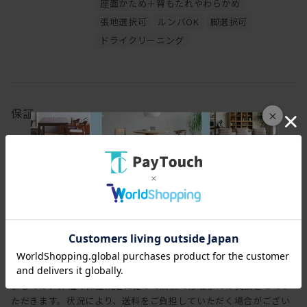
座面かため＋背もたれやわらかめ
張地選択可
ルンバOK
脚選択可
ドライクリーニング
保証
×
保証期間
3年
保証内容
ヒラシマでは家具を安心してご使用いただけますよう、工場出荷日
より3年間の製品保証を致します。また製品に付属する照明やコン
セントなどの電気用品に関しましては、1年間の保証を致します。
万一製造上、および構造設計上の欠陥による不良、破損などにつき
ましては、弊社の保証規定に従って無償で修理または交換させてい
ただきます。状況により、送料をご負担していただく場合がござい