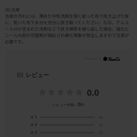
(4) 合皮
合皮の汚れには、薄めた中性洗剤を固く絞った布で拭き上げた後
に、乾いた布で水分を充分に拭き取ってください。なお、アルコ
ール分が含まれた洗剤などで拭き掃除を繰り返した場合、塩化ビ
ニール内部の可塑剤が抽出され硬化現象が発生しますので注意が
必要です。
レビュー
0.0
0
レビュー件数：
件
★
5
(0)
★
4
(0)
★
3
(0)