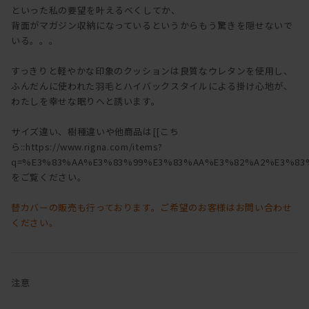
といった私の要望を叶えるべくしてか、
背面がマガジン収納になっているというからもう驚きを隠せないで
いる。。。
すっきりと軽やかな印象のクッションは良質なウレタンを使用し、
ふんだんに使われた羽毛とハイバックスタイルによる掛け心地が、
わたしを幸せな眠りへと誘います。
サイズ違い、樹種違いや他商品は[[こち
ら::https://www.rigna.com/items?
q=%E3%83%AA%E3%83%99%E3%83%AA%E3%82%A2%E3%83%
をご覧ください。
替カバーの販売も行っております。ご希望のお客様はお問い合わせ
ください。
注意