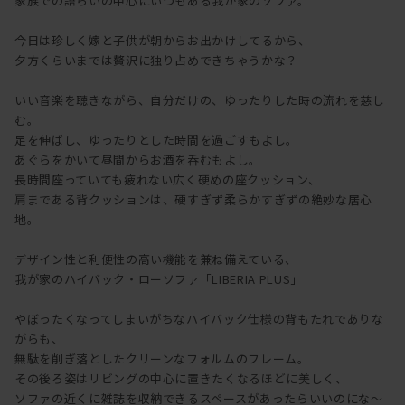
家族での語らいの中心にいつもある我が家のソファ。
今日は珍しく嫁と子供が朝からお出かけしてるから、
夕方くらいまでは贅沢に独り占めできちゃうかな？
いい音楽を聴きながら、自分だけの、ゆったりした時の流れを慈し
む。
足を伸ばし、ゆったりとした時間を過ごすもよし。
あぐらをかいて昼間からお酒を呑むもよし。
長時間座っていても疲れない広く硬めの座クッション、
肩まである背クッションは、硬すぎず柔らかすぎずの絶妙な居心
地。
デザイン性と利便性の高い機能を兼ね備えている、
我が家のハイバック・ローソファ「LIBERIA PLUS」
やぼったくなってしまいがちなハイバック仕様の背もたれでありな
がらも、
無駄を削ぎ落としたクリーンなフォルムのフレーム。
その後ろ姿はリビングの中心に置きたくなるほどに美しく、
ソファの近くに雑誌を収納できるスペースがあったらいいのにな～