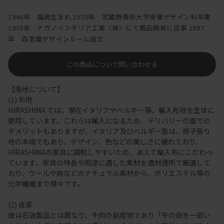
1946年 福岡生まれ 1970年 武蔵野美術大学産業デザイン科卒業
1970年 ナガノインテリア工業（株）にて商品開発に従事 1987
年 森宣雄デザインルーム設立
この商品について問い合わせる
【張地について】
(1) 布地
HIRASHIMA では、現在イタリアやベルギー等、輸入布地を主体に
使用しています。これらは輸入になるため、デリバリーの面での
デメリットもありますが、イタリア及びベルギー製は、椅子張り
地の本場でもあり、デザイン、色などの美しさに優れており、
HIRASHIMAの家具に調和しやすいため、あえて輸入布にこだわっ
ています。家具の特長や用途に適した素材を適材適所で厳選して
おり、ウールや麻などのナチュラル素材から、ポリエステル等の
化学繊維まで様々です。
(2) 皮革
皮は石油製品とは異なり、牛肉の副産物であり「牛の命を一部い