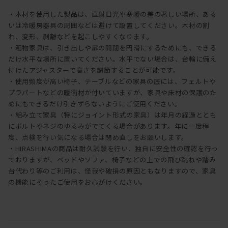
・木材を使用した製品は、直射日光や寒暖の差の著しい場所、ある
いは冷暖房器具の周囲などは避けて設置してください。木材の割
れ、変形、剥離などを起こしやすくなります。
・箱物家具は、引き出しや扉の開閉を円滑にするためにも、できる
だけ水平な場所に置いてください。水平でない場合は、台輪に備え
付けたアジャスターで高さを調節することが可能です。
・使用頻度が高い椅子、テーブルなどの家具の底には、フェルトや
プラパートなどの暖衝材が付いていますが、家具や床材の保護のた
めにもできるだけ引きずらないようにご使用ください。
・組み立て家具（特にジョイント形式の家具）は年月の経過ととも
にボルトやネジのゆるみがでてくる場合があります。年に一度程
度、点検を行い気になる場合は閉め直しをお願いします。
・HIRASHIMAの商品は耐久試験を行い、独自に安全性の確認を行っ
ておりますが、ベッドやソファ、椅子などの上での飛び跳ねや踏み
台代わり等のご利用は、怪我や破損の原因ともなりますので、家具
の機能にそったご使用をお心がけください。