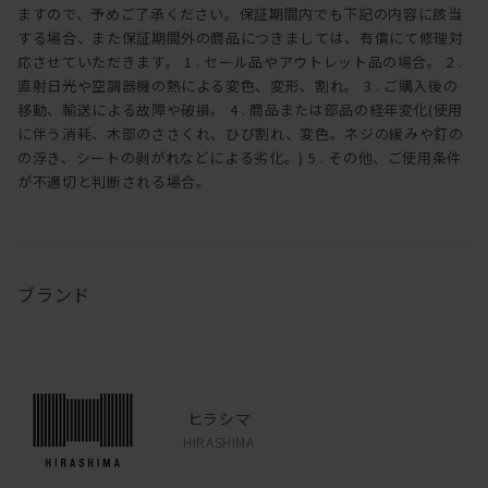
ますので、予めご了承ください。保証期間内でも下記の内容に該当
する場合、また保証期間外の商品につきましては、有償にて修理対
応させていただきます。 1 . セール品やアウトレット品の場合。 2 .
直射日光や空調器機の熱による変色、変形、割れ。 3 . ご購入後の
移動、輸送による故障や破損。 4 . 商品または部品の経年変化(使用
に伴う消耗、木部のささくれ、ひび割れ、変色。ネジの緩みや釘の
の浮き、シートの剥がれなどによる劣化。) 5 . その他、ご使用条件
が不適切と判断される場合。
ブランド
ヒラシマ
HIRASHIMA