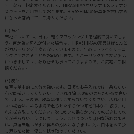
す。なお、指定オイルとして、HIRASHIMAオリジナルメンテナン
スキットをご用意しております。HIRASHIMAの家具をお買い求め
になった店頭にて、ご購入ください。
(2) 布地
布地については、日頃、軽くブラッシングする程度で良いでしょ
う。何か強い汚れが付いた場合は、HIRASHIMAの家具はほとんど
がカバーリング仕様となっていますので、早めにドライクリーニ
ングに出されることをお勧めします。カバーリングできない製品
につきましては、張り替えも承っておりますので、お気軽にご相
談ください。
(3) 皮革
皮革は基本的に水分を嫌います。日頃のお手入れでは、柔らかい
布で乾拭きしてください。できれば綿 100% の柔らかい布が良い
でしょう。その際、皮革は強くこすらないでください。汚れが目
立つ場合は、ぬるま湯で湿らせた柔らかい布を“固めに”絞り、汚
れを拭き取ってください。次に乾いた柔らかい布で乾拭きして水
分が残らないようにしましょう。こびりついた頑固な汚れの場合
は、無理矢理はがすと傷みの原因となります。汚れ自体を水で少
し湿らせた後、優しく拭き取ってください。