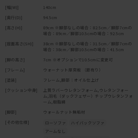
[幅(W)]
140cm
[奥行(D)]
94.5cm
[高さ(H)]
89cm ※脚部なしの場合：82.5cm／脚部7cmの
場合：89cm／脚部10.5cmの場合：92.5cm
[座面高さ(SH)]
38cm ※脚部なしの場合：31.5cm／脚部7cmの
場合：38cm／脚部10.5cmの場合：41.5cm
[脚の高さ]
7cm ※オプションで10.5cmに変更可
[フレーム]
ウォーナット厚突板 （節有り）
[塗装]
フレーム,脚部：オイル仕上げ
[クッション中身]
上質ラバーウレタンフォーム,ウレタンフォー
ム,羽毛（ダックフェザー）チップウレタンフォ
ーム,樹脂綿
[脚部]
ウォールナット無垢材
[その他仕様]
ローソファ
ハイバックソファ
アームなし