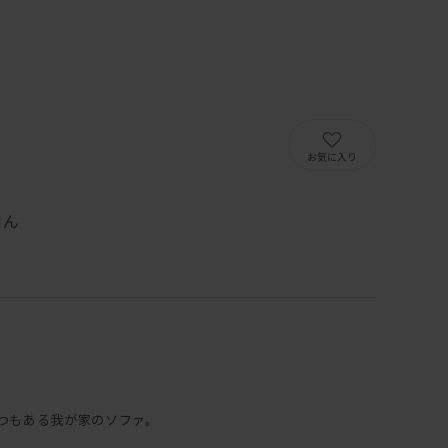
）
お気に入り
せん
つもある我が家のソファ。