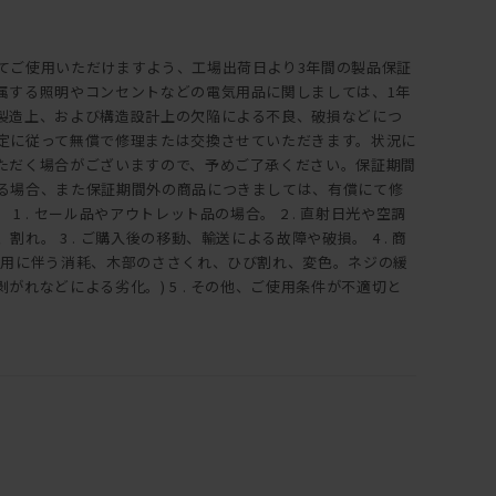
てご使用いただけますよう、工場出荷日より3年間の製品保証
属する照明やコンセントなどの電気用品に関しましては、1年
製造上、および構造設計上の欠陥による不良、破損などにつ
定に従って無償で修理または交換させていただきます。状況に
ただく場合がございますので、予めご了承ください。保証期間
る場合、また保証期間外の商品につきましては、有償にて修
1 . セール品やアウトレット品の場合。 2 . 直射日光や空調
れ。 3 . ご購入後の移動、輸送による故障や破損。 4 . 商
使用に伴う消耗、木部のささくれ、ひび割れ、変色。ネジの緩
がれなどによる劣化。) 5 . その他、ご使用条件が不適切と