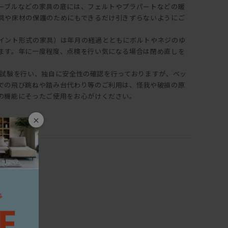
ーブルなどの家具の底には、フェルトやプラパートなどの暖
具や床材の保護のためにもできるだけ引きずらないようにご
イント形式の家具）は年月の経過とともにボルトやネジのゆ
ます。年に一度程度、点検を行い気になる場合は閉め直しを
は耐久試験を行い、独自に安全性の確認を行っておりますが、ベッ
での飛び跳ねや踏み台代わり等のご利用は、怪我や破損の原
の機能にそったご使用をお心がけください。
×