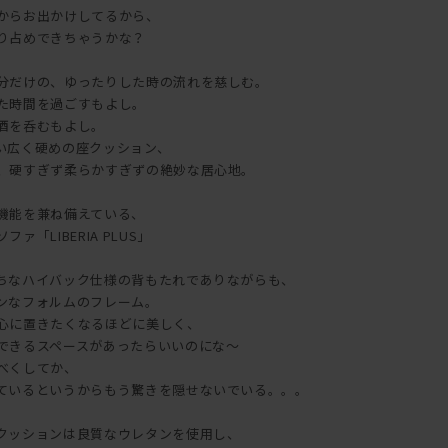
からお出かけしてるから、
り占めできちゃうかな？
分だけの、ゆったりした時の流れを慈しむ。
た時間を過ごすもよし。
酒を呑むもよし。
い広く硬めの座クッション、
、硬すぎず柔らかすぎずの絶妙な居心地。
機能を兼ね備えている、
「LIBERIA PLUS」
ちなハイバック仕様の背もたれでありながらも、
ンなフォルムのフレーム。
心に置きたくなるほどに美しく、
できるスペースがあったらいいのにな～
べくしてか、
ているというからもう驚きを隠せないでいる。。。
クッションは良質なウレタンを使用し、