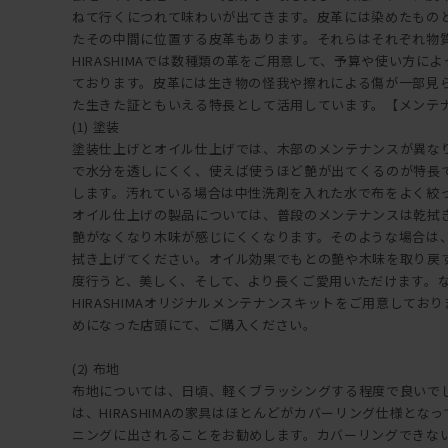
ねて行くにつれて味わいが出てきます。皮革には染めたもの
たその中間に位置する皮革もあります。それらはそれぞれ物
HIRASHIMAでは数種類の革をご用意して、予算や使い方に
ております。皮革には生き物の怪我や擦れによる傷が一部見
た生きた証ともいえる特長として活用しています。【メンテ
(1) 塗装
塗装仕上げとオイル仕上げでは、木部のメンテナンスが異な
で水分を透しにくく、使えば使うほど艶が出てくるのが特長
します。汚れている場合は中性洗剤を入れた水で布をよく絞
オイル仕上げの製品については、普段のメンテナンスは乾拭
艶がなくなり木味が感じにくくなります。そのような場合は
拭き上げてください。オイル効果でもとの艶や木味を取り戻
度行うと、美しく、そして、より長くご愛用いただけます。
HIRASHIMAオリジナルメンテナンスキットをご用意しておりま
めになった店頭にて、ご購入ください。
(2) 布地
布地については、日頃、軽くブラッシングする程度で良いで
は、HIRASHIMAの家具はほとんどがカバーリング仕様とな
ニングに出されることをお勧めします。カバーリングできな