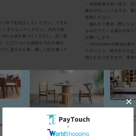
・使用頻度が高い椅子、テ
衝材が付いていますが、家
使用ください。
かい布で乾拭きしてください。できれ
・組み立て家具（特にジョ
強くこすらないでください。汚れが目
るみがでてくる場合があり
、汚れを拭き取ってください。次に乾
お願いします。
う。こびりついた頑固な汚れの場合
・HIRASHIMAの商品
で少し湿らせた後、優しく拭き取って
ドやソファ、椅子などの上
因ともなりますので、家具
た後に、乾いた布で水分を充分に拭
で拭き掃除を繰り返した場合、塩化ビ
意が必要です。
三面図