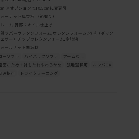
cm ※オプションで10.5cmに変更可
ウォーナット厚突板 （節有り）
フレーム,脚部：オイル仕上げ
上質ラバーウレタンフォーム,ウレタンフォーム,羽毛（ダック
フェザー）チップウレタンフォーム,樹脂綿
ウォールナット無垢材
ローソファ
ハイバックソファ
アームなし
座面かため＋背もたれやわらかめ
張地選択可
ルンバOK
脚選択可
ドライクリーニング