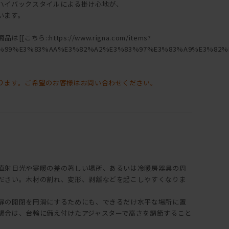
ハイバックスタイルによる掛け心地が、
います。
ちら::https://www.rigna.com/items?
%99%E3%83%AA%E3%82%A2%E3%83%97%E3%83%A9%E3%82%B
ります。ご希望のお客様はお問い合わせください。
直射日光や寒暖の差の著しい場所、あるいは冷暖房器具の周
ださい。木材の割れ、変形、剥離などを起こしやすくなりま
扉の開閉を円滑にするためにも、できるだけ水平な場所に置
場合は、台輪に備え付けたアジャスターで高さを調節すること