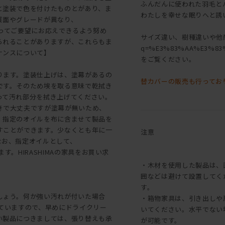
ふんだんに使われた羽毛と
と塗装で色を付けたものとがあり、ま
わたしを幸せな眠りへと誘
質面やグレードが異なり、
よってご要望にお応えできるよう努め
サイズ違い、樹種違いや他商品は[[こ
られることがありますが、これらもま
q=%E3%83%AA%E3%83
ナンスについて】
をご覧ください。
ります。塗装仕上げは、塗幕があるの
替カバーの販売も行ってお
です。そのため埃を取る意味で乾拭き
って汚れ部分を拭き上げてください。
きで大丈夫ですが塗幕が無いため、
、指定のオイルを布に含ませて製品を
すことができます。少なくとも年に一
注意
なお、指定オイルとして、
す。HIRASHIMAの家具をお買い求
・木材を使用した製品は、
囲などは避けて設置してく
す。
しょう。何か強い汚れが付いた場合
・箱物家具は、引き出しや
っていますので、早めにドライクリー
いてください。水平でない
い製品につきましては、張り替えも承
が可能です。