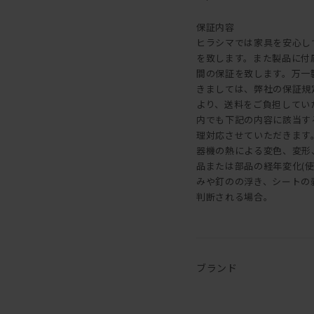
保証内容
ヒラシマでは家具を安心し
を致します。また製品に付
間の保証を致します。万一
きましては、弊社の保証規
より、送料をご負担してい
内でも下記の内容に該当す
理対応させていただきます。 
器機の熱による変色、変形、割
品または部品の経年変化(
みや釘のの浮き、シートの剥
判断される場合。
ブランド