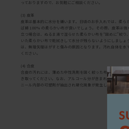
っておりますので、お気軽にご相談ください。
(3) 皮革
皮革は基本的に水分を嫌います。日頃のお手入れでは、柔ら
ば綿 100% の柔らかい布が良いでしょう。その際、皮革は
立つ場合は、ぬるま湯で湿らせた柔らかい布を“固めに”絞り
いた柔らかい布で乾拭きして水分が残らないようにしましょ
は、無理矢理はがすと傷みの原因となります。汚れ自体を水
ください。
(4) 合皮
合皮の汚れには、薄めた中性洗剤を固く絞った布で拭き上げ
き取ってください。なお、アルコール分が含まれた洗剤など
ニール内部の可塑剤が抽出され硬化現象が発生しますので注