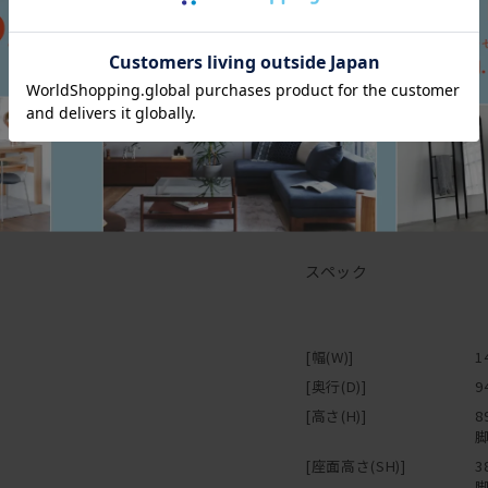
スペック
[幅(W)]
1
[奥行(D)]
9
[高さ(H)]
8
脚
[座面高さ(SH)]
3
脚