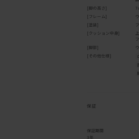
[脚の高さ]
7
[フレーム]
[塗装]
[クッション中身]
[脚部]
[その他仕様]
保証
保証期間
3年