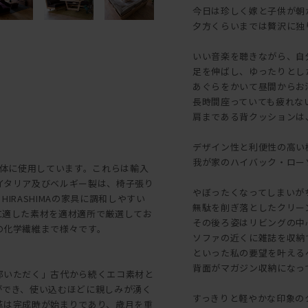
今日は珍しく嫁と子供が朝
夕方くらいまでは贅沢に独
いい音楽を聴きながら、自
足を伸ばし、ゆったりとし
あぐらをかいて昼間からお
長時間座っていても疲れな
肩まである背クッションは
デザイン性と利便性の高い
我が家のハイバック・ローソファ
を主体に使用しています。これらは輸入
イタリア及びベルギー製は、椅子張り
やぼったくなってしまいが
RASHIMAの家具に調和しやすい
無駄を削ぎ落としたクリー
に適した素材を適材適所で厳選してお
その後ろ姿はリビングの中
の化学繊維まで様々です。
ソファの近くに雑誌を収納
といった私の要望を叶える
背面がマガジン収納になっ
部いただく」古代から続くエコ素材と
ができ、使い込むほどに親しみが湧く
すっきりと軽やかな印象の
革は完成時が始まりであり、歳月を重