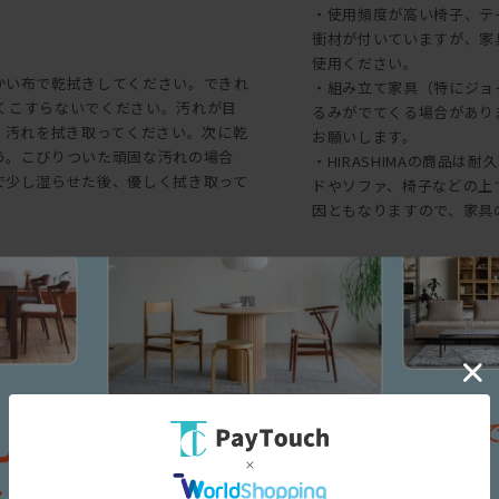
・使用頻度が高い椅子、テ
衝材が付いていますが、家
使用ください。
かい布で乾拭きしてください。できれ
・組み立て家具（特にジョ
強くこすらないでください。汚れが目
るみがでてくる場合があり
、汚れを拭き取ってください。次に乾
お願いします。
う。こびりついた頑固な汚れの場合
・HIRASHIMAの商品
で少し湿らせた後、優しく拭き取って
ドやソファ、椅子などの上
因ともなりますので、家具
た後に、乾いた布で水分を充分に拭
で拭き掃除を繰り返した場合、塩化ビ
意が必要です。
三面図