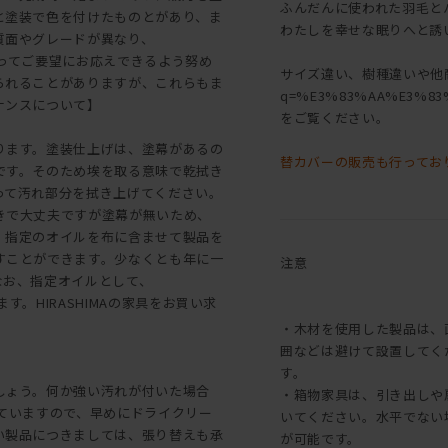
ふんだんに使われた羽毛と
と塗装で色を付けたものとがあり、ま
わたしを幸せな眠りへと誘
質面やグレードが異なり、
よってご要望にお応えできるよう努め
サイズ違い、樹種違いや他商品は[[こ
られることがありますが、これらもま
q=%E3%83%AA%E3%83
ナンスについて】
をご覧ください。
ります。塗装仕上げは、塗幕があるの
替カバーの販売も行ってお
です。そのため埃を取る意味で乾拭き
って汚れ部分を拭き上げてください。
きで大丈夫ですが塗幕が無いため、
、指定のオイルを布に含ませて製品を
すことができます。少なくとも年に一
注意
なお、指定オイルとして、
す。HIRASHIMAの家具をお買い求
・木材を使用した製品は、
囲などは避けて設置してく
す。
しょう。何か強い汚れが付いた場合
・箱物家具は、引き出しや
っていますので、早めにドライクリー
いてください。水平でない
い製品につきましては、張り替えも承
が可能です。