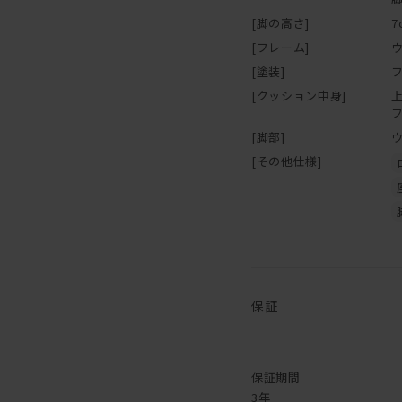
[脚の高さ]
7
[フレーム]
[塗装]
[クッション中身]
[脚部]
[その他仕様]
保証
保証期間
3年