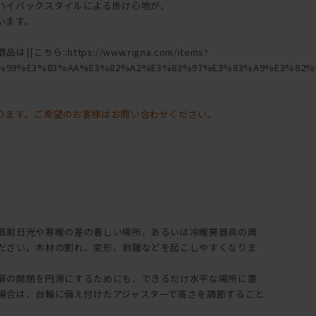
ハイバックスタイルによる掛け心地が、
います。
ちら::https://www.rigna.com/items?
%99%E3%83%AA%E3%82%A2%E3%83%97%E3%83%A9%E3%82%B
ります。ご希望のお客様はお問い合わせください。
直射日光や寒暖の差の著しい場所、あるいは冷暖房器具の周
ださい。木材の割れ、変形、剥離などを起こしやすくなりま
扉の開閉を円滑にするためにも、できるだけ水平な場所に置
場合は、台輪に備え付けたアジャスターで高さを調節すること