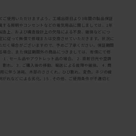
てご使用いただけますよう、工場出荷日より3年間の製品保証
属する照明やコンセントなどの電気用品に関しましては、1年
製造上、および構造設計上の欠陥による不良、破損などにつ
定に従って無償で修理または交換させていただきます。状況に
ただく場合がございますので、予めご了承ください。保証期間
る場合、また保証期間外の商品につきましては、有償にて修
1 . セール品やアウトレット品の場合。 2 . 直射日光や空調
れ。 3 . ご購入後の移動、輸送による故障や破損。 4 . 商
使用に伴う消耗、木部のささくれ、ひび割れ、変色。ネジの緩
がれなどによる劣化。) 5 . その他、ご使用条件が不適切と