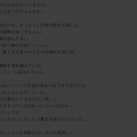
からお出かけしてるから、
り占めできちゃうかな？
分だけの、ゆったりした時の流れを慈しむ。
た時間を過ごすもよし。
酒を呑むもよし。
い広く硬めの座クッション、
、硬すぎず柔らかすぎずの絶妙な居心地。
機能を兼ね備えている、
「LIBERIA PLUS」
ちなハイバック仕様の背もたれでありながらも、
ンなフォルムのフレーム。
心に置きたくなるほどに美しく、
できるスペースがあったらいいのにな～
べくしてか、
ているというからもう驚きを隠せないでいる。。。
クッションは良質なウレタンを使用し、