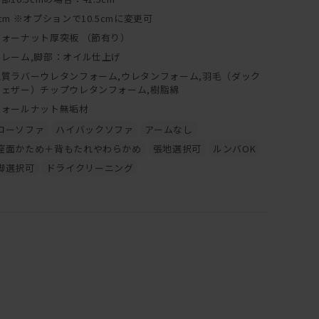
cm ※オプションで10.5cmに変更可
ウォーナット厚突板 （節有り）
フレーム,脚部：オイル仕上げ
上質ラバーウレタンフォーム,ウレタンフォーム,羽毛（ダック
フェザー）チップウレタンフォーム,樹脂綿
ウォールナット無垢材
ローソファ
ハイバックソファ
アームなし
座面かため＋背もたれやわらかめ
張地選択可
ルンバOK
脚選択可
ドライクリーニング