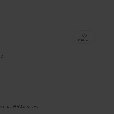
）
お気に入り
せん
つもある我が家のソファ。