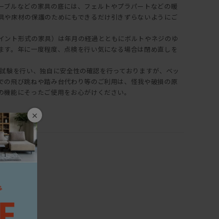
ーブルなどの家具の底には、フェルトやプラパートなどの暖
具や床材の保護のためにもできるだけ引きずらないようにご
イント形式の家具）は年月の経過とともにボルトやネジのゆ
ます。年に一度程度、点検を行い気になる場合は閉め直しを
は耐久試験を行い、独自に安全性の確認を行っておりますが、ベッ
での飛び跳ねや踏み台代わり等のご利用は、怪我や破損の原
の機能にそったご使用をお心がけください。
×