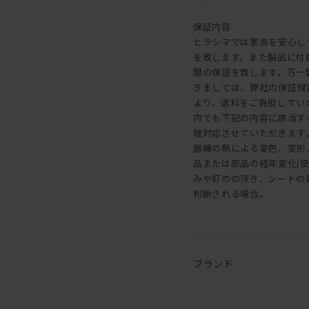
保証内容
ヒラシマでは家具を安心し
を致します。また製品に付
間の保証を致します。万一
きましては、弊社の保証規
より、送料をご負担してい
内でも下記の内容に該当す
理対応させていただきます。 
器機の熱による変色、変形、割
品または部品の経年変化(
みや釘のの浮き、シートの剥
判断される場合。
ブランド