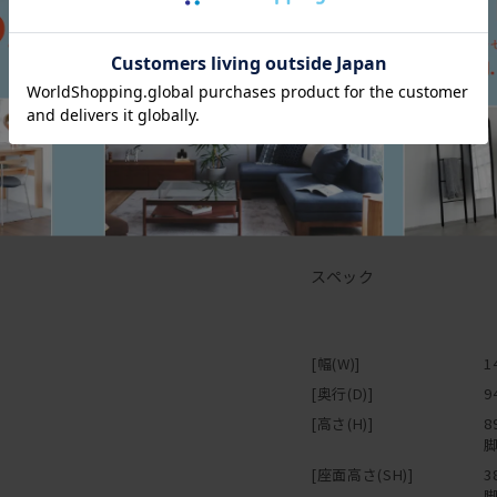
スペック
[幅(W)]
1
[奥行(D)]
9
[高さ(H)]
8
脚
[座面高さ(SH)]
3
脚