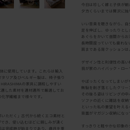
今日は珍しく嫁と子供が朝
夕方くらいまでは贅沢に独
いい音楽を聴きながら、自
足を伸ばし、ゆったりとし
あぐらをかいて昼間からお
長時間座っていても疲れな
肩まである背クッションは
デザイン性と利便性の高い
我が家のハイバック・ローソファ
を主体に使用しています。これらは輸入
イタリア及びベルギー製は、椅子張り
やぼったくなってしまいが
RASHIMAの家具に調和しやすい
無駄を削ぎ落としたクリー
に適した素材を適材適所で厳選してお
その後ろ姿はリビングの中
の化学繊維まで様々です。
ソファの近くに雑誌を収納
といった私の要望を叶える
背面がマガジン収納になっ
部いただく」古代から続くエコ素材と
ができ、使い込むほどに親しみが湧く
すっきりと軽やかな印象の
革は完成時が始まりであり、歳月を重