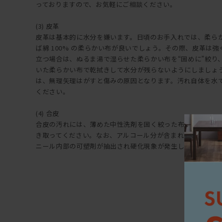
っておりますので、お気軽にご相談ください。
(3) 皮革
皮革は基本的に水分を嫌います。日頃のお手入れでは、柔ら
ば綿 100% の柔らかい布が良いでしょう。その際、皮革は
立つ場合は、ぬるま湯で湿らせた柔らかい布を“固めに”絞り
いた柔らかい布で乾拭きして水分が残らないようにしましょ
は、無理矢理はがすと傷みの原因となります。汚れ自体を水
ください。
(4) 合皮
合皮の汚れには、薄めた中性洗剤を固く絞った布で拭き上げ
き取ってください。なお、アルコール分が含まれた洗剤など
ニール内部の可塑剤が抽出され硬化現象が発生しますので注