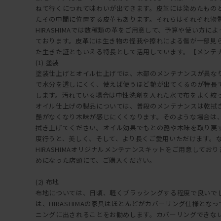
ねて行くにつれて味わいが出てきます。皮革には染めたもの
たその中間に位置する皮革もあります。それらはそれぞれ物
HIRASHIMAでは数種類の革をご用意して、予算や使い方に
ております。皮革には生き物の怪我や擦れによる傷が一部見
た生きた証ともいえる特長として活用しています。【メンテ
(1) 塗装
塗装仕上げとオイル仕上げでは、木部のメンテナンスが異な
で水分を透しにくく、使えば使うほど艶が出てくるのが特長
します。汚れている場合は中性洗剤を入れた水で布をよく絞
オイル仕上げの製品については、普段のメンテナンスは乾拭
艶がなくなり木味が感じにくくなります。そのような場合は
拭き上げてください。オイル効果でもとの艶や木味を取り戻
度行うと、美しく、そして、より長くご愛用いただけます。
HIRASHIMAオリジナルメンテナンスキットをご用意しておりま
めになった店頭にて、ご購入ください。
(2) 布地
布地については、日頃、軽くブラッシングする程度で良いで
は、HIRASHIMAの家具はほとんどがカバーリング仕様とな
ニングに出されることをお勧めします。カバーリングできな