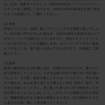
す。なお、指定オイルとして、HIRASHIMAオリジナルメンテナン
スキットをご用意しております。HIRASHIMAの家具をお買い求め
になった店頭にて、ご購入ください。
(2) 布地
布地については、日頃、軽くブラッシングする程度で良いでしょ
う。何か強い汚れが付いた場合は、HIRASHIMAの家具はほとんど
がカバーリング仕様となっていますので、早めにドライクリーニ
ングに出されることをお勧めします。カバーリングできない製品
につきましては、張り替えも承っておりますので、お気軽にご相
談ください。
(3) 皮革
皮革は基本的に水分を嫌います。日頃のお手入れでは、柔らかい
布で乾拭きしてください。できれば綿 100% の柔らかい布が良い
でしょう。その際、皮革は強くこすらないでください。汚れが目
立つ場合は、ぬるま湯で湿らせた柔らかい布を“固めに”絞り、汚
れを拭き取ってください。次に乾いた柔らかい布で乾拭きして水
分が残らないようにしましょう。こびりついた頑固な汚れの場合
は、無理矢理はがすと傷みの原因となります。汚れ自体を水で少
し湿らせた後、優しく拭き取ってください。