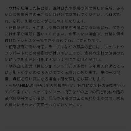
・木材を使用した製品は、直射日光や寒暖の差の著しい場所、ある
いは冷暖房器具の周囲などは避けて設置してください。木材の割
れ、変形、剥離などを起こしやすくなります。
・箱物家具は、引き出しや扉の開閉を円滑にするためにも、できる
だけ水平な場所に置いてください。水平でない場合は、台輪に備え
付けたアジャスターで高さを調節することが可能です。
・使用頻度が高い椅子、テーブルなどの家具の底には、フェルトや
プラパートなどの暖衝材が付いていますが、家具や床材の保護のた
めにもできるだけ引きずらないようにご使用ください。
・組み立て家具（特にジョイント形式の家具）は年月の経過ととも
にボルトやネジのゆるみがでてくる場合があります。年に一度程
度、点検を行い気になる場合は閉め直しをお願いします。
・HIRASHIMAの商品は耐久試験を行い、独自に安全性の確認を行っ
ておりますが、ベッドやソファ、椅子などの上での飛び跳ねや踏み
台代わり等のご利用は、怪我や破損の原因ともなりますので、家具
の機能にそったご使用をお心がけください。