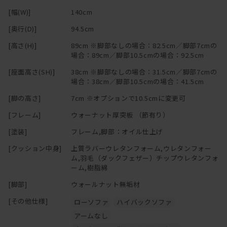
[幅(W)]
140cm
[奥行(D)]
94.5cm
[高さ(H)]
89cm ※脚部なしの場合：82.5cm／脚部7cmの
場合：89cm／脚部10.5cmの場合：92.5cm
[座面高さ(SH)]
38cm ※脚部なしの場合：31.5cm／脚部7cmの
場合：38cm／脚部10.5cmの場合：41.5cm
[脚の高さ]
7cm ※オプションで10.5cmに変更可
[フレーム]
ウォーナット厚突板 （節有り）
[塗装]
フレーム,脚部：オイル仕上げ
[クッション中身]
上質ラバーウレタンフォーム,ウレタンフォー
ム,羽毛（ダックフェザー）チップウレタンフォ
ーム,樹脂綿
[脚部]
ウォールナット無垢材
[その他仕様]
ローソファ
ハイバックソファ
アームなし