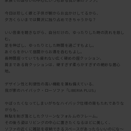
家族での語らいの中心にいつもある我が家のソファ。
今日は珍しく嫁と子供が朝からお出かけしてるから、
夕方くらいまでは贅沢に独り占めできちゃうかな？
いい音楽を聴きながら、自分だけの、ゆったりした時の流れを慈し
む。
足を伸ばし、ゆったりとした時間を過ごすもよし。
あぐらをかいて昼間からお酒を呑むもよし。
長時間座っていても疲れない広く硬めの座クッション、
肩まである背クッションは、硬すぎず柔らかすぎずの絶妙な居心
地。
デザイン性と利便性の高い機能を兼ね備えている、
我が家のハイバック・ローソファ「LIBERIA PLUS」
やぼったくなってしまいがちなハイバック仕様の背もたれでありな
がらも、
無駄を削ぎ落としたクリーンなフォルムのフレーム。
その後ろ姿はリビングの中心に置きたくなるほどに美しく、
ソファの近くに雑誌を収納できるスペースがあったらいいのにな～