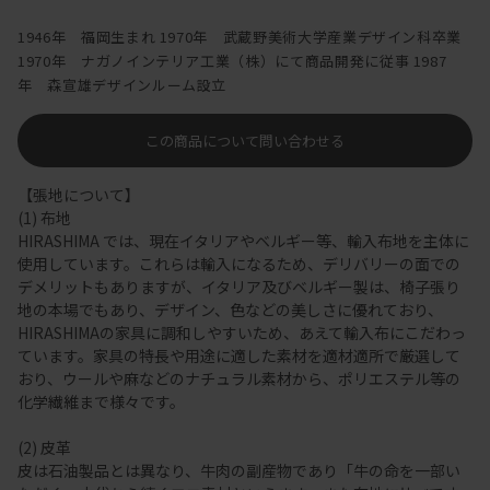
1946年 福岡生まれ 1970年 武蔵野美術大学産業デザイン科卒業
1970年 ナガノインテリア工業（株）にて商品開発に従事 1987
年 森宣雄デザインルーム設立
この商品について問い合わせる
【張地について】
(1) 布地
HIRASHIMA では、現在イタリアやベルギー等、輸入布地を主体に
使用しています。これらは輸入になるため、デリバリーの面での
デメリットもありますが、イタリア及びベルギー製は、椅子張り
地の本場でもあり、デザイン、色などの美しさに優れており、
HIRASHIMAの家具に調和しやすいため、あえて輸入布にこだわっ
ています。家具の特長や用途に適した素材を適材適所で厳選して
おり、ウールや麻などのナチュラル素材から、ポリエステル等の
化学繊維まで様々です。
(2) 皮革
皮は石油製品とは異なり、牛肉の副産物であり「牛の命を一部い