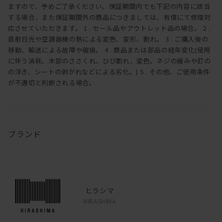
ますので、予めご了承ください。保証期間内でも下記の内容に該当
する場合、また保証期間外の商品につきましては、有償にて修理対
応させていただきます。 1 . セール品やアウトレット品の場合。 2 .
直射日光や空調器機の熱による変色、変形、割れ。 3 . ご購入後の
移動、輸送による故障や破損。 4 . 商品または部品の経年変化(使用
に伴う消耗、木部のささくれ、ひび割れ、変色。ネジの緩みや釘の
の浮き、シートの剥がれなどによる劣化。) 5 . その他、ご使用条件
が不適切と判断される場合。
ブランド
ヒラシマ
HIRASHIMA