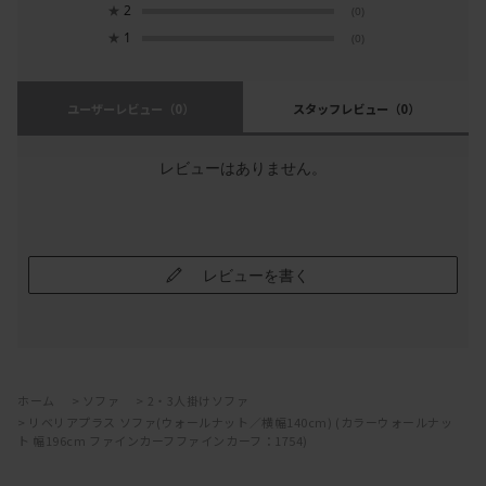
★
2
(0)
★
1
(0)
ユーザーレビュー
（0）
スタッフレビュー
（0）
レビューはありません。
レビューを書く
ホーム
>
ソファ
>
2・3人掛けソファ
>
リベリアプラス ソファ(ウォールナット／横幅140cm) (カラーウォールナッ
ト 幅196cm ファインカーフファインカーフ：1754)