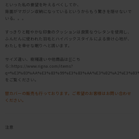
といった私の要望を叶えるべくしてか、
背面がマガジン収納になっているというからもう驚きを隠せないで
いる。。。
すっきりと軽やかな印象のクッションは良質なウレタンを使用し、
ふんだんに使われた羽毛とハイバックスタイルによる掛け心地が、
わたしを幸せな眠りへと誘います。
サイズ違い、樹種違いや他商品は[[こち
ら::https://www.rigna.com/items?
q=%E3%83%AA%E3%83%99%E3%83%AA%E3%82%A2%E3%83%
をご覧ください。
替カバーの販売も行っております。ご希望のお客様はお問い合わせ
ください。
注意