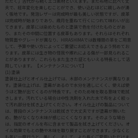
ただく」古代から続くエコ素材といえます。また布地に比べて丈
夫で、経年変化を楽しむことができ、使い込むほどに親しみが湧
く張地です。発泡レザーは完成時が最も美しい状態ですが、皮革
は完成時が始まりであり、歳月を重ねて行くにつれて味わいが出
てきます。皮革には染めたものと塗装で色を付けたものとがあ
り、またその中間に位置する皮革もあります。それらはそれぞれ
物質面やグレードが異なり、HIRASHIMAでは数種類の革をご用意
して、予算や使い方によってご要望にお応えできるよう努めてお
ります。皮革には生き物の怪我や擦れによる傷が一部見られるこ
とがありますが、これらもまた生きた証ともいえる特長として活
用しています。【メンテナンスについて】
(1) 塗装
塗装仕上げとオイル仕上げでは、木部のメンテナンスが異なりま
す。塗装仕上げは、塗幕があるので水分を透しにくく、使えば使
うほど艶が出てくるのが特長です。そのため埃を取る意味で乾拭
きします。汚れている場合は中性洗剤を入れた水で布をよく絞っ
て汚れ部分を拭き上げてください。オイル仕上げの製品について
は、普段のメンテナンスは乾拭きで大丈夫ですが塗幕が無いた
め、艶がなくなり木味が感じにくくなります。そのような場合
は、指定のオイルを布に含ませて製品を拭き上げてください。オ
イル効果でもとの艶や木味を取り戻すことができます。少なくと
も年に一度行うと、美しく、そして、より長くご愛用いただけま