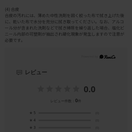
(4) 合皮
合皮の汚れには、薄めた中性洗剤を固く絞った布で拭き上げた後
に、乾いた布で水分を充分に拭き取ってください。なお、アルコ
ール分が含まれた洗剤などで拭き掃除を繰り返した場合、塩化ビ
ニール内部の可塑剤が抽出され硬化現象が発生しますので注意が
必要です。
レビュー
0.0
0
レビュー件数：
件
★
5
(0)
★
4
(0)
★
3
(0)