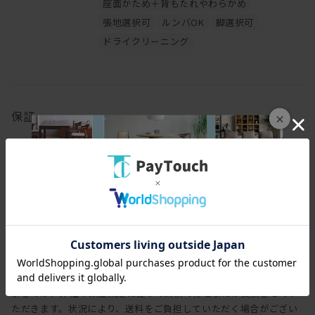
座面かため＋背もたれやわらかめ
張地選択可
ルンバOK
脚選択可
ドライクリーニング
保証
×
保証期間
3年
保証内容
ヒラシマでは家具を安心してご使用いただけますよう、工場出荷日
より3年間の製品保証を致します。また製品に付属する照明やコン
セントなどの電気用品に関しましては、1年間の保証を致します。
万一製造上、および構造設計上の欠陥による不良、破損などにつき
ましては、弊社の保証規定に従って無償で修理または交換させてい
ただきます。状況により、送料をご負担していただく場合がござい