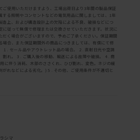
てご使用いただけますよう、工場出荷日より3年間の製品保証
属する照明やコンセントなどの電気用品に関しましては、1年
製造上、および構造設計上の欠陥による不良、破損などにつ
定に従って無償で修理または交換させていただきます。状況に
ただく場合がございますので、予めご了承ください。保証期間
る場合、また保証期間外の商品につきましては、有償にて修
1 . セール品やアウトレット品の場合。 2 . 直射日光や空調
れ。 3 . ご購入後の移動、輸送による故障や破損。 4 . 商
使用に伴う消耗、木部のささくれ、ひび割れ、変色。ネジの緩
がれなどによる劣化。) 5 . その他、ご使用条件が不適切と
ラシマ