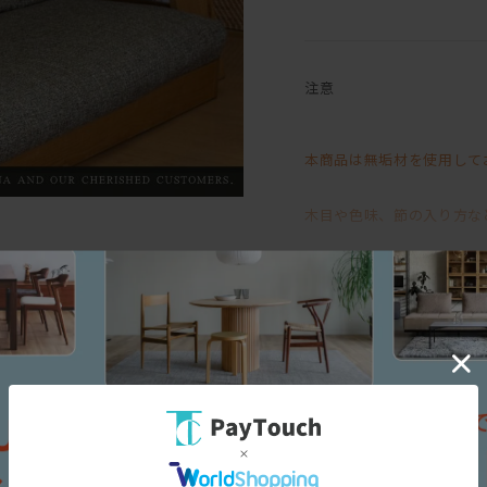
デザイン性と利便性の高い
我が家のハイバック・ローソファ
注意
やぼったくなってしまいが
無駄を削ぎ落としたクリー
本商品は無垢材を使用して
その後ろ姿はリビングの中
ソファの近くに雑誌を収納
といった私の要望を叶える
木目や色味、節の入り方な
背面がマガジン収納になっ
そのため、「イメージと異
すっきりと軽やかな印象の
を主体に使用しています。これらは輸入
ふんだんに使われた羽毛と
お受けいたしかねますので
イタリア及びベルギー製は、椅子張り
わたしを幸せな眠りへと誘
RASHIMAの家具に調和しやすい
に適した素材を適材適所で厳選してお
無垢材ならではの風合いや
替カバーの販売も行ってお
の化学繊維まで様々です。
三面図
その味わいをお楽しみいた
部いただく」古代から続くエコ素材と