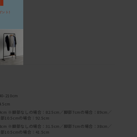
つきましては、別途お見積りにて承っております。
直射日光や寒暖の差の著しい場所、あるいは冷暖房器具の周
ださい。木材の割れ、変形、剥離などを起こしやすくなりま
扉の開閉を円滑にするためにも、できるだけ水平な場所に置
場合は、台輪に備え付けたアジャスターで高さを調節すること
ーブルなどの家具の底には、フェルトやプラパートなどの暖
具や床材の保護のためにもできるだけ引きずらないようにご
40-210cm
イント形式の家具）は年月の経過とともにボルトやネジのゆ
4.5cm
ます。年に一度程度、点検を行い気になる場合は閉め直しを
9cm ※脚部なしの場合：82.5cm／脚部7cmの場合：89cm／
部10.5cmの場合：92.5cm
は耐久試験を行い、独自に安全性の確認を行っておりますが、ベッ
8cm ※脚部なしの場合：31.5cm／脚部7cmの場合：38cm／
での飛び跳ねや踏み台代わり等のご利用は、怪我や破損の原
部10.5cmの場合：41.5cm
の機能にそったご使用をお心がけください。