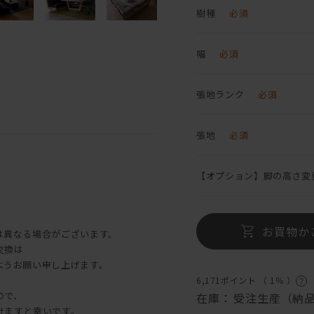
樹種
必須
幅
必須
張地ランク
必須
張地
必須
【オプション】脚の高さ変
お買物か
は異なる場合がございます。
交換は
ようお願い申し上げます。
6,171ポイント （
1％
）
ので、
在庫：
受注生産（納品
けますと幸いです。