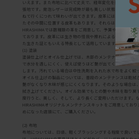
いえます。また布地に比べて丈夫で、経年変化を楽しむこと
張地です。発泡レザーは完成時が最も美しい状態ですが、皮
ねて行くにつれて味わいが出てきます。皮革には染めたもの
たその中間に位置する皮革もあります。それらはそれぞれ物
HIRASHIMAでは数種類の革をご用意して、予算や使い方に
ております。皮革には生き物の怪我や擦れによる傷が一部見
た生きた証ともいえる特長として活用しています。【メンテ
(1) 塗装
塗装仕上げとオイル仕上げでは、木部のメンテナンスが異な
で水分を透しにくく、使えば使うほど艶が出てくるのが特長
します。汚れている場合は中性洗剤を入れた水で布をよく絞
オイル仕上げの製品については、普段のメンテナンスは乾拭
艶がなくなり木味が感じにくくなります。そのような場合は
拭き上げてください。オイル効果でもとの艶や木味を取り戻
度行うと、美しく、そして、より長くご愛用いただけます。
HIRASHIMAオリジナルメンテナンスキットをご用意しておりま
めになった店頭にて、ご購入ください。
(2) 布地
布地については、日頃、軽くブラッシングする程度で良いで
は、HIRASHIMAの家具はほとんどがカバーリング仕様とな