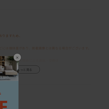
機能を兼ね備えている、
「LIBERIA PLUS」
ちなハイバック仕様の背もたれでありながらも、
ンなフォルムのフレーム。
おりますため、
心に置きたくなるほどに美しく、
できるスペースがあったらいいのにな～
べくしてか、
どには個体差があり、掲載画像とは異なる場合がございます。
ているというからもう驚きを隠せないでいる。。。
×
なる」といった理由による返品・交換は
クッションは良質なウレタンを使用し、
ハイバックスタイルによる掛け心地が、
、あらかじめご了承くださいますようお願い申し上げます。
います。
経年変化が商品の魅力の一つですので、
ります。ご希望のお客様はお問い合わせください。
だきながら、末永くご愛用いただけますと幸いです。