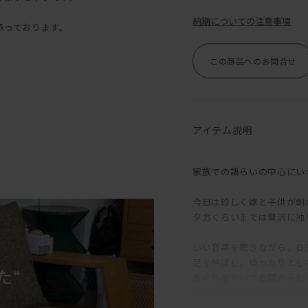
納期についての注意事項
承っております。
この商品へのお問合せ
アイテム説明
家族での語らいの中心にい
今日は珍しく嫁と子供が朝
夕方くらいまでは贅沢に独
いい音楽を聴きながら、自
足を伸ばし、ゆったりとし
あぐらをかいて昼間からお
長時間座っていても疲れな
肩まである背クッションは