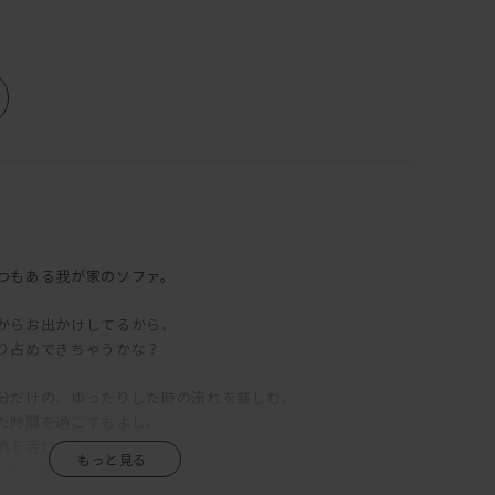
つもある我が家のソファ。
からお出かけしてるから、
り占めできちゃうかな？
分だけの、ゆったりした時の流れを慈しむ。
た時間を過ごすもよし。
酒を呑むもよし。
い広く硬めの座クッション、
、硬すぎず柔らかすぎずの絶妙な居心地。