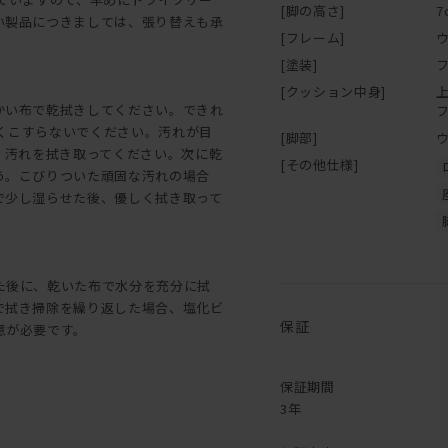
[脚の高さ]
7
い製品につきましては、張り替えも承
[フレーム]
[塗装]
[クッション中身]
かい布で乾拭きしてください。できれ
強くこすらないでください。汚れが目
[脚部]
、汚れを拭き取ってください。次に乾
[その他仕様]
う。こびりついた頑固な汚れの場合
で少し湿らせた後、優しく拭き取って
た後に、乾いた布で水分を充分に拭
で拭き掃除を繰り返した場合、塩化ビ
保証
意が必要です。
保証期間
3年