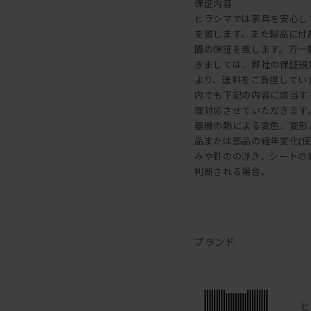
保証内容
ヒラシマでは家具を安心し
を致します。また製品に付
間の保証を致します。万一
きましては、弊社の保証規
より、送料をご負担してい
内でも下記の内容に該当す
理対応させていただきます。 
器機の熱による変色、変形、割
品または部品の経年変化(
みや釘のの浮き、シートの剥
判断される場合。
ブランド
ヒ