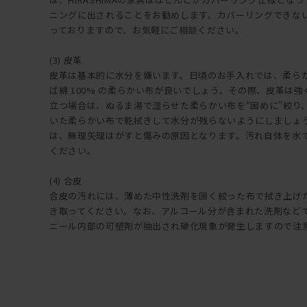
ニングに出されることをお勧めします。カバーリングできな
っておりますので、お気軽にご相談ください。
(3) 皮革
皮革は基本的に水分を嫌います。日頃のお手入れでは、柔ら
ば綿 100% の柔らかい布が良いでしょう。その際、皮革は
立つ場合は、ぬるま湯で湿らせた柔らかい布を“固めに”絞り
いた柔らかい布で乾拭きして水分が残らないようにしましょ
は、無理矢理はがすと傷みの原因となります。汚れ自体を水
ください。
(4) 合皮
合皮の汚れには、薄めた中性洗剤を固く絞った布で拭き上げ
き取ってください。なお、アルコール分が含まれた洗剤など
ニール内部の可塑剤が抽出され硬化現象が発生しますので注