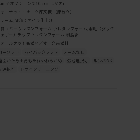
cm ※オプションで10.5cmに変更可
ウォーナット・オーク厚突板 （節有り）
フレーム,脚部：オイル仕上げ
上質ラバーウレタンフォーム,ウレタンフォーム,羽毛（ダック
フェザー）チップウレタンフォーム,樹脂綿
ウォールナット無垢材／オーク無垢材
ローソファ
ハイバックソファ
アームなし
座面かため＋背もたれやわらかめ
張地選択可
ルンバOK
脚選択可
ドライクリーニング