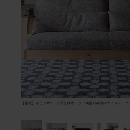
【張地】マゴンザ9 ※写真はオーク／横幅168cm+サイドテーブル