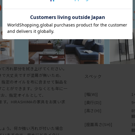
ができ、使い込むほどに親しみが湧く
※「節少なめ」のご注文に
革は完成時が始まりであり、歳月を重
ご希望の場合は
と塗装で色を付けたものとがあり、ま
お問い合わせ
質面やグレードが異なり、
ください。
よってご要望にお応えできるよう努め
られることがありますが、これらもま
・木材を使用した製品は、
ナンスについて】
囲などは避けて設置してく
す。
ります。塗装仕上げは、塗幕があるの
・箱物家具は、引き出しや
です。そのため埃を取る意味で乾拭き
いてください。水平でない
って汚れ部分を拭き上げてください。
が可能です。
きで大丈夫ですが塗幕が無いため、
スペック
・使用頻度が高い椅子、テ
、指定のオイルを布に含ませて製品を
衝材が付いていますが、家
すことができます。少なくとも年に一
使用ください。
[幅(W)]
1
なお、指定オイルとして、
・組み立て家具（特にジョ
す。HIRASHIMAの家具をお買い求
[奥行(D)]
9
るみがでてくる場合があり
[高さ(H)]
8
お願いします。
脚
・HIRASHIMAの商品
[座面高さ(SH)]
3
ドやソファ、椅子などの上
しょう。何か強い汚れが付いた場合
脚
因ともなりますので、家具
っていますので、早めにドライクリー