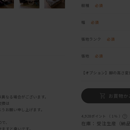
樹種
必須
幅
必須
張地ランク
必須
張地
必須
【オプション】脚の高さ変
お買物か
は異なる場合がございます。
交換は
ようお願い申し上げます。
4,928ポイント （
1％
）
ので、
在庫：
受注生産（納品
けますと幸いです。