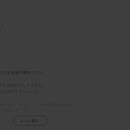
つもある我が家のソファ。
からお出かけしてるから、
り占めできちゃうかな？
分だけの、ゆったりした時の流れを慈しむ。
た時間を過ごすもよし。
酒を呑むもよし。
い広く硬めの座クッション、
、硬すぎず柔らかすぎずの絶妙な居心地。