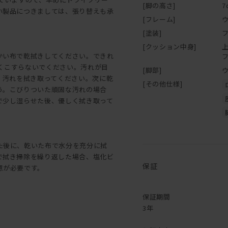
[脚の高さ]
7
い製品につきましては、張り替えも承
[フレーム]
[塗装]
[クッション中身]
かい布で乾拭きしてください。できれ
強くこすらないでください。汚れが目
[脚部]
、汚れを拭き取ってください。次に乾
[その他仕様]
う。こびりついた頑固な汚れの場合
で少し湿らせた後、優しく拭き取って
た後に、乾いた布で水分を充分に拭
で拭き掃除を繰り返した場合、塩化ビ
保証
意が必要です。
保証期間
3年