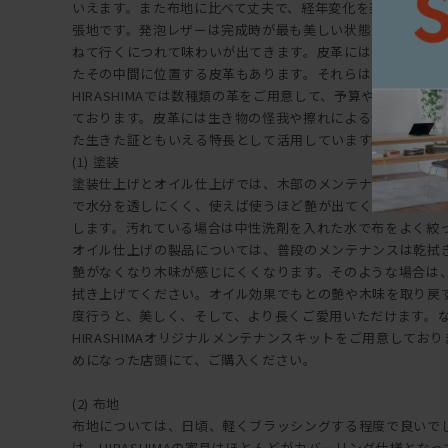
いえます。また布地に比べて丈夫で、経年変化を楽しむこと
張地です。発泡レザーは完成時が最も美しい状態ですが、皮
ねて行くにつれて味わいが出てきます。皮革には染めたもの
たその中間に位置する皮革もあります。それらはそれぞれ物
HIRASHIMAでは数種類の革をご用意して、予算や使い方に
ております。皮革には生き物の怪我や擦れによる傷が一部見
た生きた証ともいえる特長として活用しています。【メンテ
(1) 塗装
塗装仕上げとオイル仕上げでは、木部のメンテナンスが異な
で水分を透しにくく、使えば使うほど艶が出てくるのが特長
します。汚れている場合は中性洗剤を入れた水で布をよく絞
オイル仕上げの製品については、普段のメンテナンスは乾拭
艶がなくなり木味が感じにくくなります。そのような場合は
拭き上げてください。オイル効果でもとの艶や木味を取り戻
度行うと、美しく、そして、より長くご愛用いただけます。
HIRASHIMAオリジナルメンテナンスキットをご用意しておりま
めになった店頭にて、ご購入ください。
(2) 布地
布地については、日頃、軽くブラッシングする程度で良いで
は、HIRASHIMAの家具はほとんどがカバーリング仕様とな