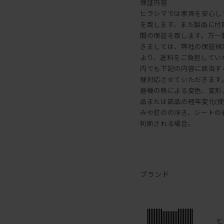
保証内容
ヒラシマでは家具を安心し
を致します。また製品に付
間の保証を致します。万一
きましては、弊社の保証規
より、送料をご負担してい
内でも下記の内容に該当す
理対応させていただきます。 
器機の熱による変色、変形、割
品または部品の経年変化(
みや釘のの浮き、シートの剥
判断される場合。
ブランド
ヒ