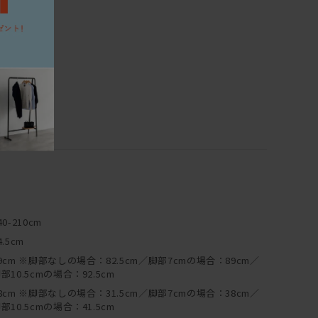
つきましては、別途お見積りにて承っております。
直射日光や寒暖の差の著しい場所、あるいは冷暖房器具の周
ださい。木材の割れ、変形、剥離などを起こしやすくなりま
扉の開閉を円滑にするためにも、できるだけ水平な場所に置
場合は、台輪に備え付けたアジャスターで高さを調節すること
ーブルなどの家具の底には、フェルトやプラパートなどの暖
具や床材の保護のためにもできるだけ引きずらないようにご
40-210cm
イント形式の家具）は年月の経過とともにボルトやネジのゆ
4.5cm
ます。年に一度程度、点検を行い気になる場合は閉め直しを
9cm ※脚部なしの場合：82.5cm／脚部7cmの場合：89cm／
部10.5cmの場合：92.5cm
は耐久試験を行い、独自に安全性の確認を行っておりますが、ベッ
8cm ※脚部なしの場合：31.5cm／脚部7cmの場合：38cm／
での飛び跳ねや踏み台代わり等のご利用は、怪我や破損の原
部10.5cmの場合：41.5cm
の機能にそったご使用をお心がけください。