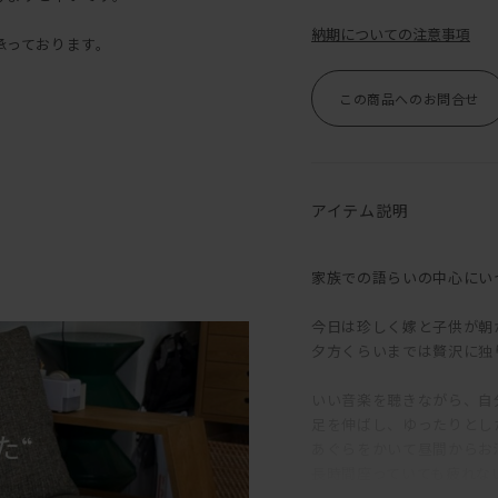
納期についての注意事項
承っております。
この商品へのお問合せ
アイテム説明
家族での語らいの中心にい
今日は珍しく嫁と子供が朝
夕方くらいまでは贅沢に独
いい音楽を聴きながら、自
足を伸ばし、ゆったりとし
あぐらをかいて昼間からお
長時間座っていても疲れな
肩まである背クッションは