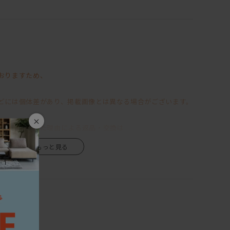
機能を兼ね備えている、
「LIBERIA PLUS」
ちなハイバック仕様の背もたれでありながらも、
ンなフォルムのフレーム。
おりますため、
心に置きたくなるほどに美しく、
できるスペースがあったらいいのにな～
べくしてか、
どには個体差があり、掲載画像とは異なる場合がございます。
ているというからもう驚きを隠せないでいる。。。
×
なる」といった理由による返品・交換は
クッションは良質なウレタンを使用し、
ハイバックスタイルによる掛け心地が、
、あらかじめご了承くださいますようお願い申し上げます。
います。
経年変化が商品の魅力の一つですので、
ります。ご希望のお客様はお問い合わせください。
だきながら、末永くご愛用いただけますと幸いです。