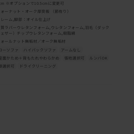
cm ※オプションで10.5cmに変更可
ウォーナット・オーク厚突板 （節有り）
フレーム,脚部：オイル仕上げ
上質ラバーウレタンフォーム,ウレタンフォーム,羽毛（ダック
フェザー）チップウレタンフォーム,樹脂綿
ウォールナット無垢材／オーク無垢材
ローソファ
ハイバックソファ
アームなし
座面かため＋背もたれやわらかめ
張地選択可
ルンバOK
脚選択可
ドライクリーニング