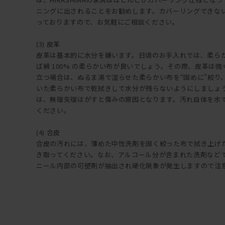
ニングに出されることをお勧めします。カバーリングできな
っておりますので、お気軽にご相談ください。
(3) 皮革
皮革は基本的に水分を嫌います。日頃のお手入れでは、柔ら
ば綿 100% の柔らかい布が良いでしょう。その際、皮革は
立つ場合は、ぬるま湯で湿らせた柔らかい布を“固めに”絞り
いた柔らかい布で乾拭きして水分が残らないようにしましょ
は、無理矢理はがすと傷みの原因となります。汚れ自体を水
ください。
(4) 合皮
合皮の汚れには、薄めた中性洗剤を固く絞った布で拭き上げ
き取ってください。なお、アルコール分が含まれた洗剤など
ニール内部の可塑剤が抽出され硬化現象が発生しますので注