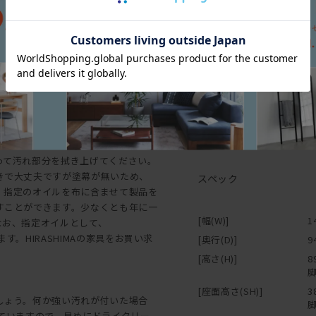
ができ、使い込むほどに親しみが湧く
※「節少なめ」のご注文に
革は完成時が始まりであり、歳月を重
ご希望の場合は
と塗装で色を付けたものとがあり、ま
お問い合わせ
質面やグレードが異なり、
ください。
よってご要望にお応えできるよう努め
られることがありますが、これらもま
・木材を使用した製品は、
ナンスについて】
囲などは避けて設置してく
す。
ります。塗装仕上げは、塗幕があるの
・箱物家具は、引き出しや
です。そのため埃を取る意味で乾拭き
いてください。水平でない
って汚れ部分を拭き上げてください。
が可能です。
きで大丈夫ですが塗幕が無いため、
スペック
・使用頻度が高い椅子、テ
、指定のオイルを布に含ませて製品を
衝材が付いていますが、家
すことができます。少なくとも年に一
使用ください。
[幅(W)]
1
なお、指定オイルとして、
・組み立て家具（特にジョ
す。HIRASHIMAの家具をお買い求
[奥行(D)]
9
るみがでてくる場合があり
[高さ(H)]
8
お願いします。
脚
・HIRASHIMAの商品
[座面高さ(SH)]
3
ドやソファ、椅子などの上
しょう。何か強い汚れが付いた場合
脚
因ともなりますので、家具
っていますので、早めにドライクリー