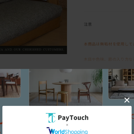
デザイン性と利便性の高い
我が家のハイバック・ローソファ
注意
やぼったくなってしまいが
無駄を削ぎ落としたクリー
本商品は無垢材を使用して
その後ろ姿はリビングの中
ソファの近くに雑誌を収納
といった私の要望を叶える
木目や色味、節の入り方な
背面がマガジン収納になっ
そのため、「イメージと異
すっきりと軽やかな印象の
を主体に使用しています。これらは輸入
ふんだんに使われた羽毛と
お受けいたしかねますので
イタリア及びベルギー製は、椅子張り
わたしを幸せな眠りへと誘
RASHIMAの家具に調和しやすい
に適した素材を適材適所で厳選してお
無垢材ならではの風合いや
替カバーの販売も行ってお
の化学繊維まで様々です。
三面図
その味わいをお楽しみいた
部いただく」古代から続くエコ素材と