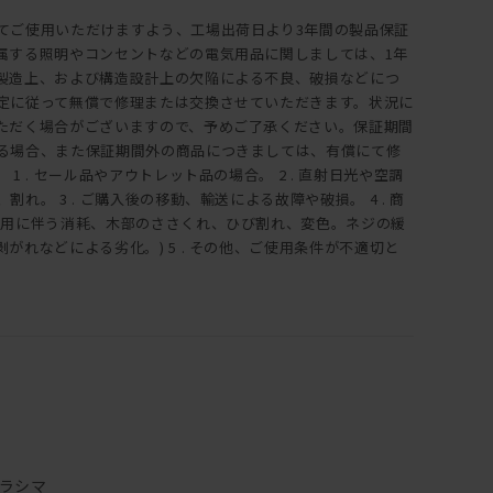
てご使用いただけますよう、工場出荷日より3年間の製品保証
属する照明やコンセントなどの電気用品に関しましては、1年
製造上、および構造設計上の欠陥による不良、破損などにつ
定に従って無償で修理または交換させていただきます。状況に
ただく場合がございますので、予めご了承ください。保証期間
る場合、また保証期間外の商品につきましては、有償にて修
1 . セール品やアウトレット品の場合。 2 . 直射日光や空調
れ。 3 . ご購入後の移動、輸送による故障や破損。 4 . 商
使用に伴う消耗、木部のささくれ、ひび割れ、変色。ネジの緩
がれなどによる劣化。) 5 . その他、ご使用条件が不適切と
ラシマ