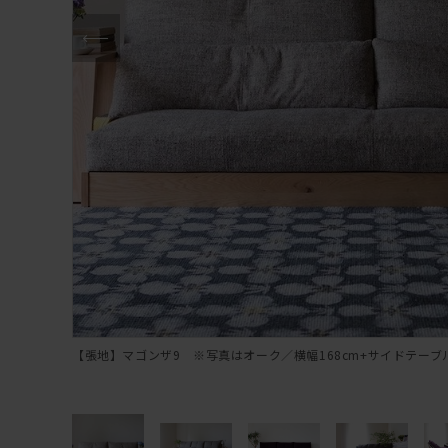
【張地】マゴンザ9 ※写真はオーク／横幅168cm+サイドテーブル