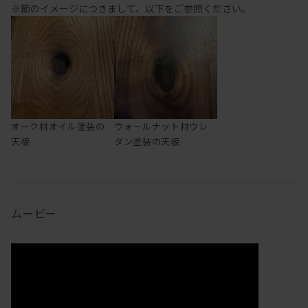
※節のイメージにつきまして、以下をご参照ください。
オーク材オイル塗装の
ウォールナット材ウレ
天板
タン塗装の天板
ムービー