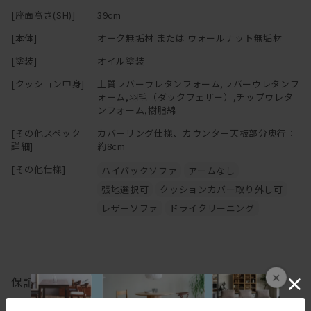
インテリアをお楽しみいただけるよう多彩な生地をご用意しており
[座面高さ(SH)]
39cm
ます。
※「節少なめ」のご注文につきましては、別途お見積りにて承って
おります。
[本体]
オーク無垢材 または ウォールナット無垢材
木部はオークとウォールナットの2種類からお選びいただけます。
ご希望の場合は
お問い合わせ
ください。
[塗装]
オイル塗装
パッと明るくナチュラルな雰囲気に仕上げたい方にはオーク、
落ち着きと高級感をプラスしたい方にはウォールナットがおすすめ
[クッション中身]
上質ラバーウレタンフォーム,ラバーウレタンフ
ォーム,羽毛（ダックフェザー）,チップウレタ
です。
ンフォーム,樹脂綿
替カバーの販売もございます。ご希望の方は、お気軽にお問い合わ
[その他スペック
カバーリング仕様、カウンター天板部分奥行：
せください。
詳細]
約8cm
[その他仕様]
ハイバックソファ
アームなし
張地選択可
クッションカバー取り外し可
ーーーーーーーーーーーーーーーーーーーーーーーーーー
「 心地よい緊張感漂うミニマルな造形を 素材感たっぷりに 」
レザーソファ
ドライクリーニング
というデザインコンセプトの基、
ひとつひとつを大切に創り上げるHIRASHIMAの家具。
製品毎に細部まで考え抜かれた設計、木目の美しさや手触り感に
×
保証
大きな影響を与える丁寧な研磨、伝統工法を用いた組み立て、
大事にお届けする為丹精込めて仕上げる梱包。