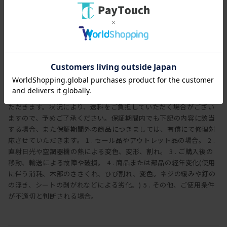
全ての工程において大切になるのが、
保証期間
職人の心と培った豊富な知識、経験です。
3年
デザイン性の追求はもちろん、ひとつひとつ細部に至るまでの仕上
げに
保証内容
一切の妥協なく取り組んでいます。
ヒラシマでは家具を安心してご使用いただけますよう、工場出荷日
より3年間の製品保証を致します。また製品に付属する照明やコン
セントなどの電気用品に関しましては、1年間の保証を致します。
万一製造上、および構造設計上の欠陥による不良、破損などにつき
ましては、弊社の保証規定に従って無償で修理または交換させてい
ただきます。状況により、送料をご負担していただく場合がござい
ますので、予めご了承ください。保証期間内でも下記の内容に該当
する場合、また保証期間外の商品につきましては、有償にて修理対
応させていただきます。 1 . セール品やアウトレット品の場合。 2 .
直射日光や空調器機の熱による変色、変形、割れ。 3 . ご購入後の
移動、輸送による故障や破損。 4 . 商品または部品の経年変化(使用
に伴う消耗、木部のささくれ、ひび割れ、変色。ネジの緩みや釘の
の浮き、シートの剥がれなどによる劣化。) 5 . その他、ご使用条件
が不適切と判断される場合。