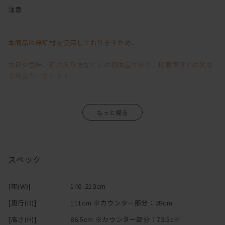
コンパクトな見かけ以上に大変使い勝手が良いです。
注意
背・腰当てクッション・座面は3層構造。
良質な素材を的確に使用することで薄さの中に、
本商品は無垢材を使用しておりますため、
確かな座り心地を実現しました。
チップウレタンをベースに
木目や色味、節の入り方などには個体差があり、掲載画像とは異な
ラバーウレタン重ねることで、沈み込みの加減や感触を調整。
る場合がございます。
その上に100%羽毛を使用し、
程よい沈み込みと包むような掛け心地を造り上げています。
背には、ラバーウレタンをダックフェザーで挟み込んでいるため、
そのため、「イメージと異なる」といった理由による返品・交換は
クッションの型崩れや枠当たり感を防ぎます。
また、背と座の間に自由に配置できるクッションは、
お受けいたしかねますので、あらかじめご了承くださいますようお
腰あてや枕代わりに最適です。
願い申し上げます。
スペック
小さいお子様やペットがいるご家庭で重宝するカバーリング仕様。
背もたれ・座面には、それぞれファスナーがついて、簡単に脱着が
無垢材ならではの風合いや経年変化が商品の魅力の一つですので、
可能です。
[幅(W)]
140-210cm
（汚れが付いた時には早めのドライクリーニングをお勧めしていま
その味わいをお楽しみいただきながら、末永くご愛用いただけます
[奥行(D)]
111cm ※カウンター部分：28cm
す。）
と幸いです。
また、模様替えや季節の変わり目、気分転換に色を変えて
[高さ(H)]
86.5cm ※カウンター部分：73.5cm