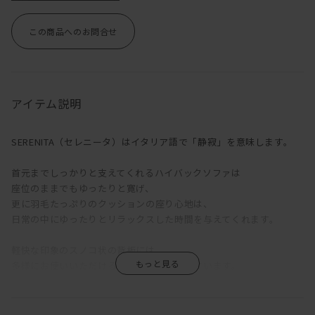
この商品へのお問合せ
アイテム説明
SERENITA（セレニータ）はイタリア語で「静寂」を意味します。
首元までしっかりと支えてくれるハイバックソファは
座位のままでもゆったりと寛げ、
更に羽毛たっぷりのクッションの座り心地は、
日常の中にゆったりとリラックスした時間を与えてくれます。
軽快な印象のスノコ状の背板には、
多様にお使いいただけるカウンターがついています。
高さ73.5cmに設定された奥行き浅めのカウンターは、
パソコン作業などのデスクワークやソファで寛ぐ時間のサイドテー
ブルなど、