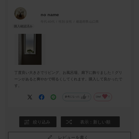
no name
年代:
40代
性別:
女性
都道府県:
山口県
丁度良い大きさでリビング、お風呂場、廊下に飾りました！グリ
ーンがあると爽やかで明るくしてくれます。購入して良かったで
す。
参考になった
0
Like!
0
絞り込み
表示：新しい順
レビューを書く