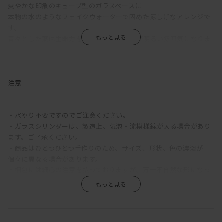
爽やかな印象のキューブ型のガラスベースに
本物の水のようなフェイクウォーターで固めた涼しげなアレンジで
す。
青々とした葉は生命力を感じさせ、お部屋が明るい雰囲気になりま
す。
目線に合わせて葉の向きを成型すると
より本物らしく美しい仕上か?りになります。
注意
どんなインテリアシーンとも相性がよく、飾りやすいサイズなの
で、
・水やり不要ですのでご注意ください。
ちょっとしたプレゼントにも。
・ガラスシリンダーは、製造上、気泡・流模様線が入る場合があり
ます。ご了承ください。
なんといってもフェイクなので、生き生きとした状態が
・商品はひとつひとつ手作りのため、サイズ、形状、色の濃淡が
ずっと続くのが嬉しいポイント。
個々に異なる場合があります。
・梱包には細心の注意を払っておりますが、万一不自然な形になっ
清潔感のあるガラスのベースは、洗面所やトイレなどの水回りに、
ている場合には手直しをお願いいたします。
何個か並べて飾るのもおすすめです。
※茎や花の茎先にスチールピックが付いていることがあります。怪
我をしないようお取り扱いにはご注意ください。
■フェイクグリーンとは
・品質管理に万全を期しておりますが、まれに配送時の動きにより