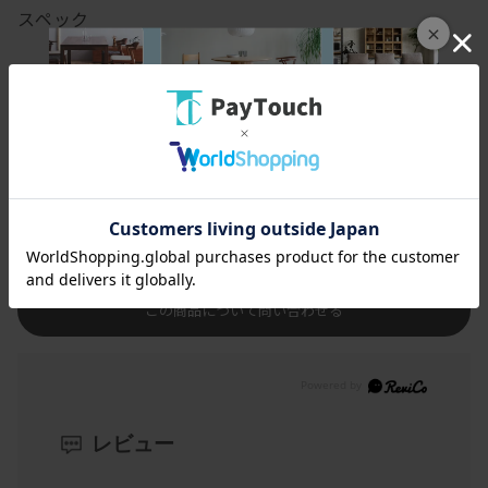
フェイクグリーンとは、本物の植物をリアルに再現した人工観葉植
花や葉が落ちてしまうことがあります。繊細な商品のためどうして
スペック
物です。
も避けられません。 取れてしまった場合は市販のボンド・アロンア
×
（インテリアグリーン・イミテーショングリーン・
ルファー・グルーガン等で接着が可能です。
アーティフィシャルグリーンとも呼ばれています。）
・直射日光・火気・暖房器具の熱の当たる場所はお避け下さい。色
[幅(W)]
17cm
本物の植物では必要な日々のお手入れが不要で、
あせ等商品劣化の原因となりますのでおすすめできません。
[奥行(D)]
17cm
ほぼ永久的にその状態を保つことができます。
・ホコリによる汚れは、柔らかい布やハタキなどで取り除いて下さ
風通しや日当たりも考慮する必要がないので、ど
い。色あせ、型くずれ、サビの原因になりますので、水洗いはおす
[高さ(H)]
11cm
んな場所にでも飾っていただけます。
すめできません。
[本体]
ポリエステル／プラスチック
お水の交換や枯れることの心配がないフェイクグリーンは、
店舗のディスプレイ・装飾や衛生面の厳しい病院へのお見舞い
[ベース]
ガラス（ベースサイズ：幅6×奥行6×高さ6
cm）
などにも利用されています。
この商品について問い合わせる
レビュー