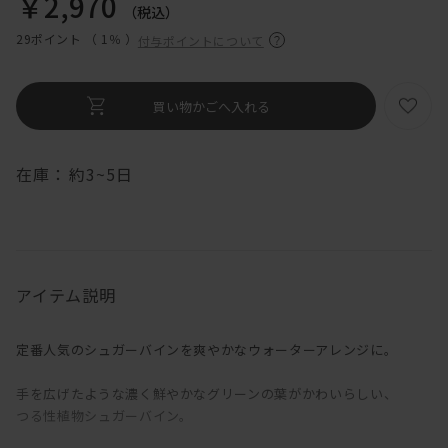
￥2,970
（税込）
29ポイント （
1％
）
付与ポイントについて
在庫：
約3~5日
アイテム説明
定番人気のシュガーバインを爽やかなウォーターアレンジに。
手を広げたような濃く鮮やかなグリーンの葉がかわいらしい、
つる性植物シュガーバイン。