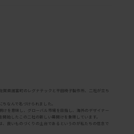
ある佐賀県諸富町のレグナテックと平田椅子製作所、二社が立ち
にちなんで名づけられました。
で夜明けを意味し、グローバル市場を目指し、海外のデザイナー
を開始したこの二社の新しい幕開けを象徴しています。
は、良いものづくりの土台であるというのが私たちの信念で