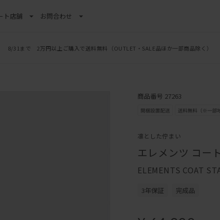
ート
店舗
お問合わせ
8/31まで 2万円以上ご購入で送料無料
（OUTLET・SALE品ほか一部商品除く）
商品番号 27263
凛とした佇まい
エレメンツ コー
ELEMENTS COAT ST
3年保証
完成品