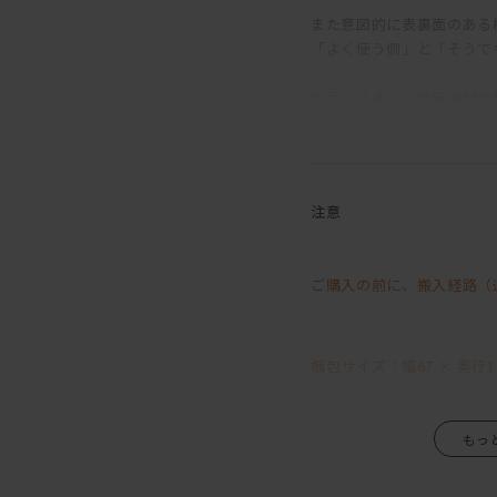
また意図的に表裏面のある
「よく使う側」と「そうで
カラーはオークの無垢材で
アッシュ無垢材で製作され
全4種類からお選びいただ
木目をしっかりと感じられ
注意
ご購入の前に、搬入経路（
梱包サイズ：幅67 × 奥行12