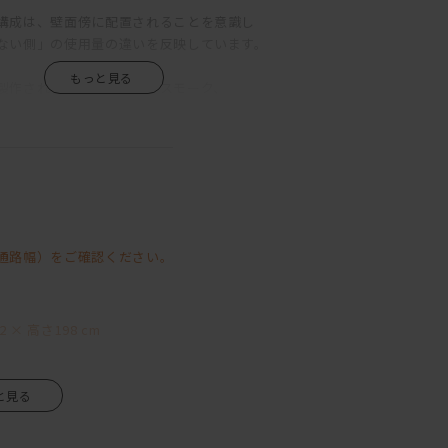
構成は、壁面傍に配置されることを意識し
ない側」の使用量の違いを反映しています。
製作されているホワイト・スモーク、
ているスミ・インディゴの
けます。
るのも魅力の一つです。
通路幅）をご確認ください。
 × 高さ198 cm