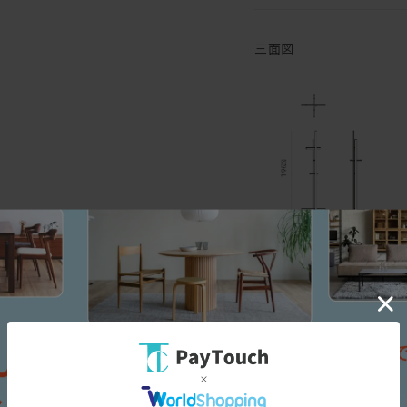
三面図
寸法図
スペック
[幅(W)]
5