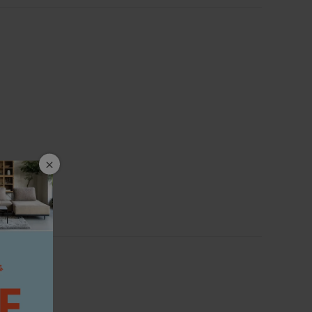
×
8cm