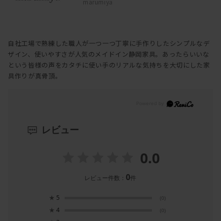
marumiya
自社工場で熟練した職人が一つ一つ丁寧に手作りしたシンプルなデ
ザイン、使いやすさが人気のメイドイン静岡家具。あったらいいな
という皆様の声をカタチに使い手のリアルな気持ちを大切にした家
具作りが真骨頂。
レビュー
0.0
0
レビュー件数：
件
★
5
(0)
★
4
(0)