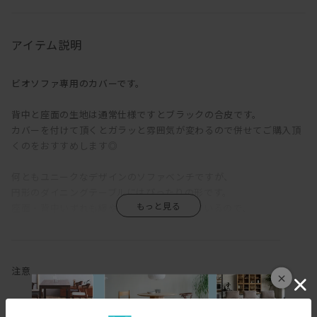
アイテム説明
ビオソファ専用のカバーです。
背中と座面の生地は通常仕様ですとブラックの合皮です。
カバーを付けて頂くとガラッと雰囲気が変わるので併せてご購入頂
くのをおすすめします◎
何ともユニークなデザインのソファベンチですが、
円形のダイニングテーブルにはぴったりの形です。
座面・背中いずれも緩やかなカーブを描いているので、
円形テーブルに合うベンチをお探しの方におすすめしたい一台で
す。
※左アール仕様を製作ご希望の場合、オプション欄で変更可能で
注意
×
す。