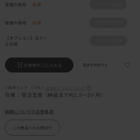
背面の張地
必須
リストから選択
座面の張地
必須
リストから選択
【オプション】左アー
リストから選択
ル仕様
お買物かごに入れる
設定を削除する
726ポイント （
1％
）
付与ポイントについて
在庫：
受注生産（納品まで約1.5～2ヶ月）
納期についての注意事項
この商品へのお問合せ