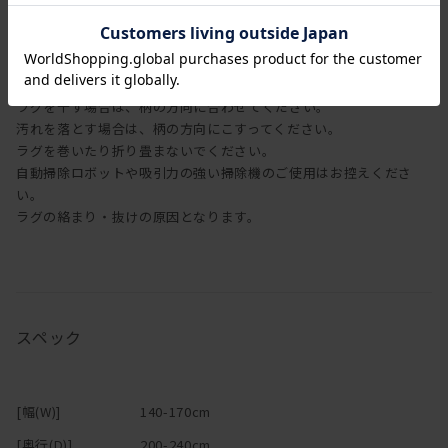
アイロン仕上げはできません。
タンブル乾燥はできません。
カーペットクリーニング店へのご相談を推奨しています。
ラグを干す場合は、柄の方向に合わせてください。
汚れを落とす場合は、柄の方向にこすってください。
ラグを巻いたり折り畳まないでください。
自動掃除ロボットや吸引力の強い掃除機のご使用はお控えくださ
い。
ラグの絡まり・抜けの原因となります。
スペック
[幅(W)]
140-170cm
[奥行(D)]
200-240cm