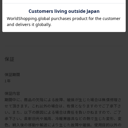
[座面高さ(SH)]
42cm
[フレーム]
アーム,脚部：ウォールナット無垢材
[その他仕様]
アームあり
張地選択可
レザーソファ
保証
保証期間
1年
保証内容
期間中に、商品の欠陥による故障、破損が生じた場合は無償修理さ
せて頂きます。これ以外の場合は、有償となりますのでご了承下さ
い。また、以下の原因による場合は責任を負いかねますので、ご了
承下さい。直射日光や風雨、冷暖房器具などの熱で生じた変形、変
色。納入後の移動や輸送により生じた故障や破損。使用目的以外の