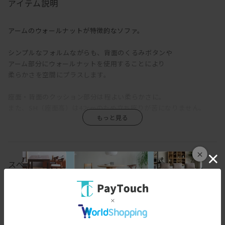
アイテム説明
アームのウォールナットが特徴的なソファ。
シンプルなフォルムながらも、背面のくるみボタンや
アーム部分にウォールナットを使用することにより
柔らかさを空間にプラスします。
座面・背面のクッション部分は程よい柔らかさに。
また、SH（座面高）は42cmのため立ち座りが苦になりません。
1人暮らしや2人暮らしにおすすめのサイズ感です。
新生活のスタートにちょうどいいサイズです。
×
インダストリアルな雰囲気が好きな方に
スペック
ぜひおすすめのソファです◎
[幅(W)]
137cm
[奥行(D)]
77cm
[高さ(H)]
73.5cm