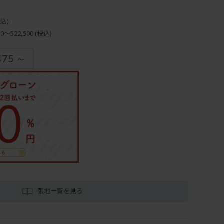
税込)
～522,500
(税込)
475 ～
張地一覧を見る