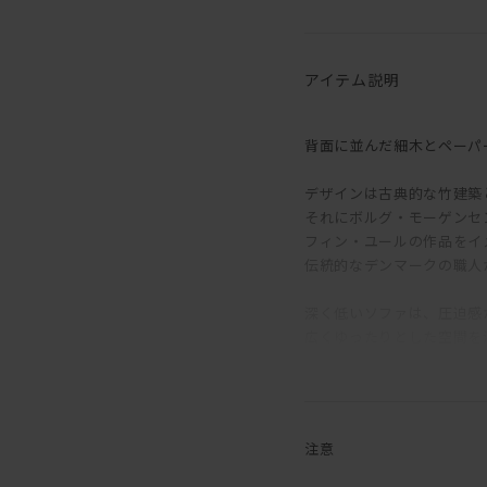
アイテム説明
背面に並んだ細木とペーパ
デザインは古典的な竹建築
それにボルグ・モーゲンセ
フィン・ユールの作品をイ
伝統的なデンマークの職人
深く低いソファは、圧迫感
広くゆったりとした空間を
どこから見ても美しいブレ
部屋の中心に置くのもおす
注意
ペーパーコードが空間のア