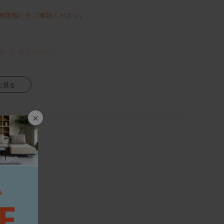
ク・スミの3種類。
通路幅）をご確認ください。
りと感じることができます。
てご購入いただけます。
7 × 高さ88 cm
×