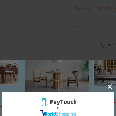
カラーはホワイト・スモー
ご購入の前に、搬入経路（
どのカラーも木目をしっか
※サイズ違いは別ページに
梱包サイズ：幅145 × 奥行8
三面図