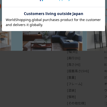
寸法図
スペック
[幅(W)]
1
[奥行(D)]
7
[高さ(H)]
8
[座面高さ(SH)]
4
[重量]
3
[フレーム]
[塗装]
[張地]
[その他仕様]