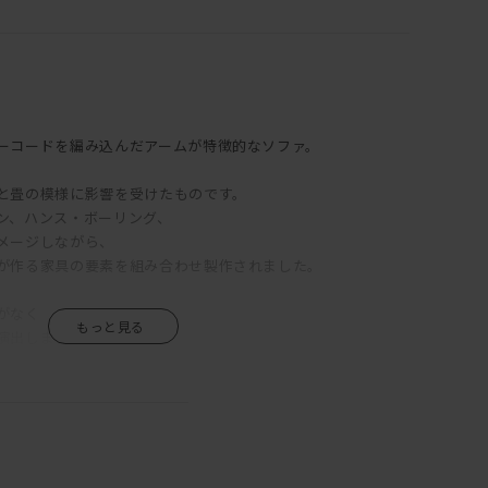
ーコードを編み込んだアームが特徴的なソファ。
と畳の模様に影響を受けたものです。
ン、ハンス・ボーリング、
メージしながら、
が作る家具の要素を組み合わせ製作されました。
がなく
演出します。
イド ソファは、
すめです◎
クセントになります。