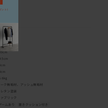
39cm
9.5cm
3cm
0cm
5.6kg
オーク無垢材、アッシュ無垢材
ウレタン塗装
ファブリック
アームあり
置きクッション付き