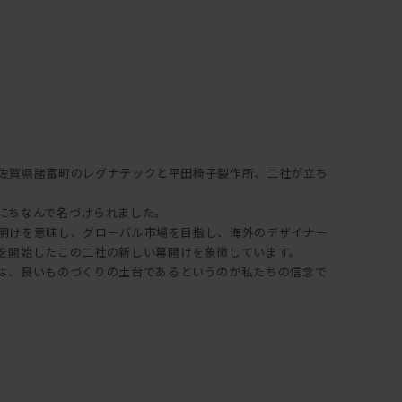
ある佐賀県諸富町のレグナテックと平田椅子製作所、二社が立ち
にちなんで名づけられました。
で夜明けを意味し、グローバル市場を目指し、海外のデザイナー
を開始したこの二社の新しい幕開けを象徴しています。
は、良いものづくりの土台であるというのが私たちの信念で