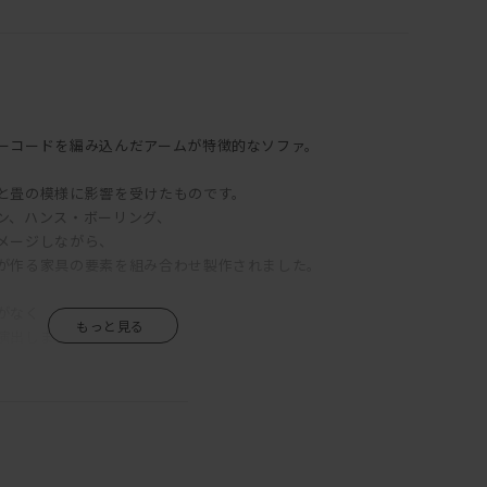
ーコードを編み込んだアームが特徴的なソファ。
と畳の模様に影響を受けたものです。
ン、ハンス・ボーリング、
メージしながら、
が作る家具の要素を組み合わせ製作されました。
がなく
演出します。
イド ソファは、
すめです◎
クセントになります。