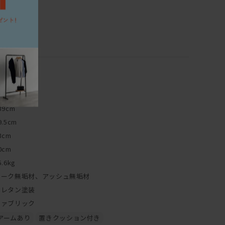
39cm
9.5cm
3cm
0cm
5.6kg
オーク無垢材、アッシュ無垢材
ウレタン塗装
ファブリック
アームあり
置きクッション付き