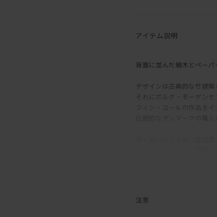
アイテム説明
背面に並んだ細木とペーパ
デザインは古典的な竹建築
それにボルグ・モーゲンセ
フィン・ユールの作品をイ
伝統的なデンマークの職人
深く低いソファは、圧迫感
広くゆったりとした空間を
どこから見ても美しいブレ
部屋の中心に置くのもおす
注意
ペーパーコードが空間のア