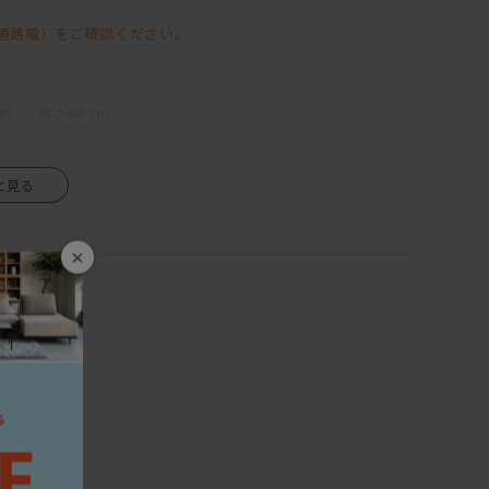
ク・スミの3種類。
通路幅）をご確認ください。
りと感じることができます。
てご購入いただけます。
7 × 高さ88 cm
×