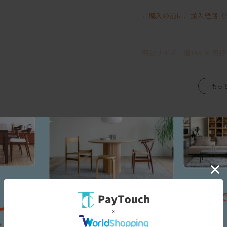
カラーはホワイト・スモー
ご購入の前に、搬入経路（
どのカラーも木目をしっか
※サイズ違いは別ページに
梱包サイズ：幅145 × 奥行8
三面図