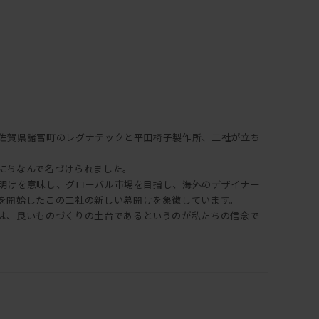
ある佐賀県諸富町のレグナテックと平田椅子製作所、二社が立ち
にちなんで名づけられました。
で夜明けを意味し、グローバル市場を目指し、海外のデザイナー
を開始したこの二社の新しい幕開けを象徴しています。
は、良いものづくりの土台であるというのが私たちの信念で