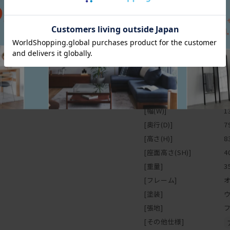
寸法図
スペック
[幅(W)]
1
[奥行(D)]
7
[高さ(H)]
8
[座面高さ(SH)]
4
[重量]
3
[フレーム]
[塗装]
[張地]
[その他仕様]