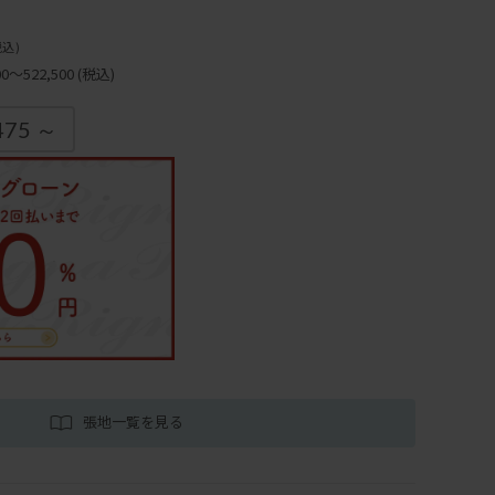
税込)
～522,500
(税込)
475 ～
張地一覧を見る