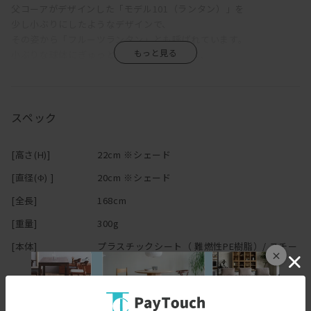
父コーアがデザインした「モデル101（ランタン）」を
少し小ぶりにしたようなデザインで、
その姿から「フルーツランタン」とも呼ばれています。
小ぶりな球体にぎゅっと詰まったプリーツは、
手折りとは思えないほどの精巧さ。
リビングやダイニングのメイン照明を支えるサブ照明としてのご使
用や、
玄関やキッチンの照明としてのご使用に適しています。
スペック
[高さ(H)]
22cm ※シェード
[直径(Φ) ]
20cm ※シェード
[全長]
168cm
[重量]
300g
[本体]
プラスチックシート（ 難燃性PE樹脂）/ スチー
×
ルフレーム
[付属品]
電球(E17 LED40W相当)×1
[取付方法]
引掛けシーリング