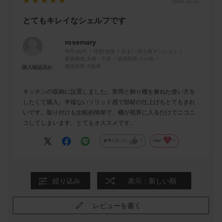
2025.12.31
とてもキレイなシェルフです
rosemary
年代:
60代
性別:
女性
住まい:
持ち家マンション
家族構成:
夫婦・子供
使用箇所:
その他
都道府県:
大阪府
キッチンの収納に設置しました。実用と飾り棚を兼ねた使い方を
したくて購入。半端ないソリッド感で部材の仕上げもとてもきれ
いです。取り付けも比較的簡単で、棚が視界に入るだけでニコニ
コしてしまいます。とてもオススメです。
参考になった
0
Like!
0
絞り込み
表示：新しい順
レビューを書く