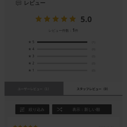
●汚れは、水で薄めた中性洗剤で拭き取り、洗剤分が残らないよう
レビュー
拭き取った後、乾いた布で拭きとってください。たわし、磨き粉で
磨くと傷が付きます。
5.0
●構造上、外力を加えると多少の揺れやしなりが生じます。
●天災などの不可抗力や改造、分解、経年劣化、製品本来の用途か
1
レビュー件数：
件
ら逸脱した使用による故障、破損、事故に対する補償は致しませ
ん。
★
5
(1)
★
4
(0)
★
3
(0)
★
2
(0)
★
1
(0)
ユーザーレビュー
（1）
スタッフレビュー
（0）
絞り込み
表示：新しい順