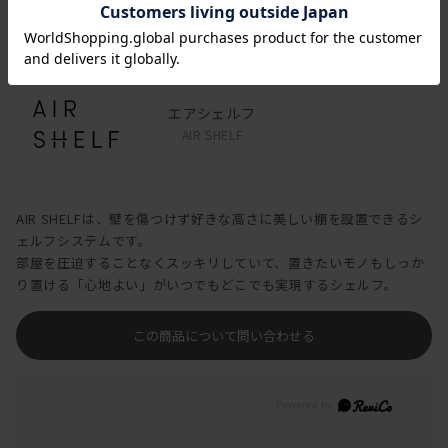
Shelfは、ネジ一本で自由に取り外しできます。
ブランド
シェルフに置く小物の高さや、
使用上の注意事項
そばにある家具の高さに合わせて調整できるので、
●支柱を強く引っぱったり、ゆすると転倒や破損の原因になり、危
どこまでも心地よさを追求できます。
険です。また本品によじのぼったり、ぶらさがる行為は絶対にしな
いでください。お子様には特にご注意ください。
エアシェルフ
足下を圧迫しないので空間がスッキリ
●万一に備え、危険物・貴重品・壊れやすい物を周囲に置かないで
AIR SHELF
ください。
置き型の家具とは異なり、突っ張り式なので足元空間を圧迫しませ
●表示耐荷重の範囲内でご使用ください。耐荷重は実験値で保証値
ん。
ではありません。
これにより、収納やディスプレイを楽しみながらも、
●荷重は急激にはかけないでください。
AIR SHELFは、壁を傷つけず好きな高さに美しい棚を設置できるシ
お部屋を広く保つことができます。
●取り付け２～３日後、また定期的にキャップのすき間とねじのゆ
ェルフシステムです。
るみがないか確認してください。すき間がある時は圧着力が弱くな
部屋を圧迫することなくスッキリしていて、置きたいモノもしっか
っているしるしです。各部ねじを締め直し、スパナでジャッキアッ
り置ける「心地よい」がいつでもどこでも実現するシェルフ。
プするか、適切な場所に設置し直してください。
●使用により表面塗装に傷がつく場合があることをご了承くださ
この商品について問い合わせる
い。
●樹脂部品は特性上、油の付着や紫外線により劣化が生じます。
●使用中に変形や破損、ひび割れなどがないか、定期的に点検して
ください。もし、異常が見つかった場合は、直ちに使用を中止して
ください。