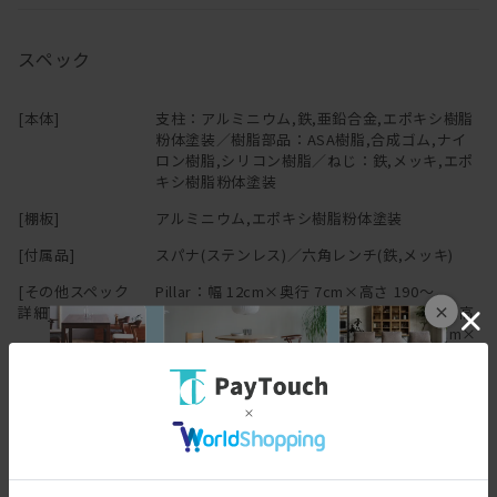
部屋を圧迫することなくスッキリしていて、置きたいモノもしっか
●この製品は屋内専用・AIR SHELF専用です。他の用途には使用し
り置ける。
ないでください。
スペック
●本製品は、ねじ、釘を使わずに支柱を天井と床に強力に圧着して
壁を傷つけずに設置できる
取り付けますので、下地のしっかりしている場所に取り付けてくだ
さい。やむをえず弱い所に取り付ける場合は、破損を防ぐため、市
[本体]
支柱：アルミニウム,鉄,亜鉛合金,エポキシ樹脂
粉体塗装／樹脂部品：ASA樹脂,合成ゴム,ナイ
Pillar（支柱）は、突っ張り機構を採用し、
販の木板などで補強することをおすすめします。
ロン樹脂,シリコン樹脂／ねじ：鉄,メッキ,エポ
壁に穴をあけることなく設置が可能です。
●和室の天井は破損したり、変形する恐れがあるので取り付けない
キシ樹脂粉体塗装
取り外しも簡単で気分に合わせて場所を変えたり、
でください。
引越し先に持っていくことができます。
●傾斜した天井、床面には取り付けないでください。転倒の原因に
[棚板]
アルミニウム,エポキシ樹脂粉体塗装
（取付寸法）190-260cm
なります。
[付属品]
スパナ(ステンレス)／六角レンチ(鉄,メッキ)
●火気や熱源のそばには、取り付けないでください。
美しい棚
●高温となる所、屋外、浴室や湿度の高い所、水が掛かる所には使
[その他スペック
Pillar：幅 12cm×奥行 7cm×高さ 190～
×
詳細]
260cm／Shelf M：幅 50cm×奥行 24.6cm×高
用しないでください。
さ 4.6cm（棚厚1.35cm) ／Shelf S：幅 50cm×
棚板の素材は押出成形のアルミを使用し、
●組み立て、設置はお二人でしていただくとより容易に行えます。
奥行 16.1cm×高さ 4.6cm
13.5mmの薄さながらも耐荷重10kgを実現。
●組み立ては、十分広い場所で行ってください。また、床などに傷
重いものを置いてもたわまない頑丈さと、
がつかないようにあて布をして行ってください。
[耐荷重]
Pillar：30kg／Shelf M：10kg／Shelf S：10kg
極限まで視覚ノイズを排除するプレーンな佇まいを両立しました。
●分解や改造は危険ですのでしないでください。
●表示の取り付け範囲内で取り付けてください。
無段階に高さ調整できる
●小さな部品がございます。作業中は特にお子様にご配慮くださ
い。