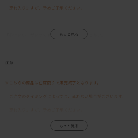
恐れ入りますが、予めご了承ください。
「心地いい」がいつでもどこでも実現するシェルフ。
寝室を広く保ちながらも、お気に入りのモノをしっかり置ける
Shelf Setです。
棚の段によって置くモノの種類を変えられるので、ゴチャつかず、
寝室を寝るためだけの場所ではなく、
注意
癒しの空間に生まれ変わらせることができます。
【セット内容】
※こちらの商品は在庫限りで販売終了となります。
Pillar White AS-P-WH ×1
Shelf M White AS-SHM-WH ×1
ご注文のタイミングによっては、承れない場合がございます。
Shelf S White AS-SHS-WH ×1
恐れ入りますが、予めご了承ください。
AIR SHELF（エアシェルフ）とは？
壁を傷つけず好きな高さに美しい棚を設置できるシェルフシステム
です。
取付上の注意事項