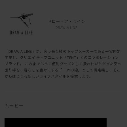
・天井の材質が石膏ボード又はベニヤ板の場合以外には設置できま
せん。
・Tension Rod Cを使用し設置するときは、上支柱と中間支柱の差
ドロー・ア・ライン
し込み部が外れないように注意してください。
DRAW A LINE
・日本国外に持ち出された商品は保証の対象外になります。
「DRAW A LINE」は、突っ張り棒のトップメーカーである平安伸銅
工業と、クリエイ ティブユニット「TENT」とのコラボレーション
ブランド。 これまでは単に便利グッズとして扱われがちだった突っ
張り棒を、暮らしを豊かにする「一本の線」として再定義し、そこ
からはじまる新しいライフスタイルを提案します。
ムービー