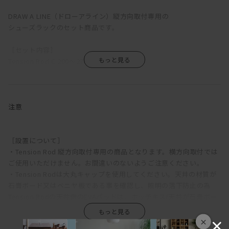
DRAW A LINE（ドローアライン）縦方向取付専用の
シューズラックのセット商品です。
［セット内容］
Tension Rod C 200～275cm 縦取付×1
Shoes Rack 縦取付×6
ー服と一緒に日替わりコーディネートできるオープンシューズラッ
クー
注意
整然と並べられて靴を選びやすく取りやすいオープンシューズラッ
クなら、
ショップのようなシューズディスプレイが叶えられ
［設置について］
毎日のコーディネートが楽しくなります。
・Tension Rod 縦方向取付専用の商品となります。横方向取付では
ご使用いただけません。お間違いのないようご注意ください。
ー高さが自由なミニマム縦収納ー
・Tension Rodは大丸キャップを使用してください。天井の材質が
設置面積はたったの7センチ。
石膏ボード又はベニヤ板である事を確認し、照明の落下防止の為
突っ張り棒によるミニマムな縦収納なら場所を取らず
Tension Rodの天井側のEVAパッドは、ホッチキス(天井が石膏ボー
スマートなシューズディスプレイができます。
ドの場合)又はねじ(天井がベニヤ板の場合)で必ず天井に固定して下
ラックの高さは自由に調整可能です。
さい。
×