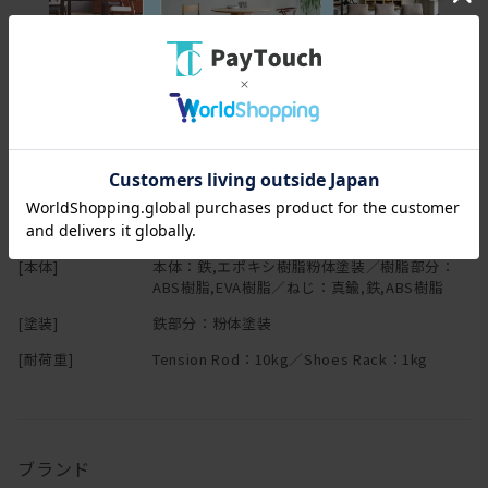
・照明のアームには他の物は掛けないでください。
ー靴を引き立て、空間に馴染み溶け込む素材ー
・Tension Rodの耐荷重は、本製品を0.8kgとして計算してくださ
上質なマットな質感や真鍮素材はインテリアとしても美しくお部屋
い。
スペック
になじみ、
※ランプシェード併用時には、本製品 +ランプシェードの重量を合
お気に入りの靴を引き立てる背景になります。
わせて計算してください。
[幅(W)]
14cm ※シューズラック
ー靴の数に合わせて必要なだけ足したり引いたりできるー
［商品の外観について］
[奥行(D)]
27cm ※シューズラック
手持ちの靴が増えても、シューズラックパーツを
・真鍮部品は、メッキをしない地色そのままです。使いこむにつれ
後から付け足すことができます。
変色します。
[高さ(H)]
200cm ※200～275cm
取り外しも簡単で、気分に合わせて場所を変えたり、
・スチールの塗装は、独特な質感が出るようマット塗装をしており
[重量]
1.1kg ※ロッド本体
引っ越し先に持っていくことができます。
ます。硬いものの先端などに当たると傷がつきます。
・固定時はパイプにネジを押し付けますので、パイプに傷がつきま
[本体]
本体：鉄,エポキシ樹脂粉体塗装／樹脂部分：
ABS樹脂,EVA樹脂／ねじ：真鍮,鉄,ABS樹脂
す。
暮らしとともに素材の経年変化をお楽しみ下さい。
[塗装]
鉄部分：粉体塗装
[耐荷重]
Tension Rod：10kg／Shoes Rack：1kg
［取り付け前の注意事項］
・本品の組立に際しては、Tension Rodに同梱の取扱説明書もよく
お読みになり、正しく確実な設置を行ってください。
・誤った設置や不完全な設置は、落下や転倒の原因となり、けがを
したり、器具、電球の破損、周囲の損傷を生じる場合があり大変危
ブランド
険です。