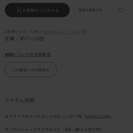
お買物かごに入れる
設定を削除する
247ポイント （
1％
）
付与ポイントについて
在庫：
約7～10日
納期についての注意事項
この商品へのお問合せ
アイテム説明
ありそうでなかったおしゃれなつっぱり棒「
DRAW A LINE
」
オープンシューズラックセット／6足（縦つっぱり用）