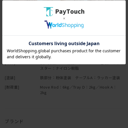
い。
スペック
［商品の外観について］
・真鍮部品は、メッキをしない地色そのままです。使いこむにつれ
[幅(W)]
40cm ※Move Rod
変色します。
[奥行(D)]
40cm ※Move Rod
・スチールの塗装は、独特な質感が出るようマット塗装をしており
ます。硬いものの先端などに当たると傷がつきます。
[高さ(H)]
97cm ※Move Rod
・固定時はパイプにネジを押し付けますので、パイプに傷がつきま
[重量]
3.65kg ※Move Rod
す。
暮らしとともに素材の経年変化をお楽しみ下さい。
[本体]
鉄／真鍮／ABS樹脂／テーブルA：合板／キャ
スター：ナイロン樹脂
[塗装]
鉄部分：粉体塗装 テーブルA：ラッカー塗装
[耐荷重]
Move Rod：6kg／Tray D：2kg／Hook A：
2kg
ブランド