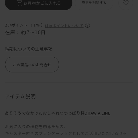
お買物かごに入れる
設定を削除する
264ポイント （
1％
）
付与ポイントについて
在庫：
約7～10日
納期についての注意事項
この商品へのお問合せ
アイテム説明
ありそうでなかったおしゃれなつっぱり棒
DRAW A LINE
お気に入りの植物を飾るための、
キャスター付きのプランターラックとしてご活用いただけるセッ