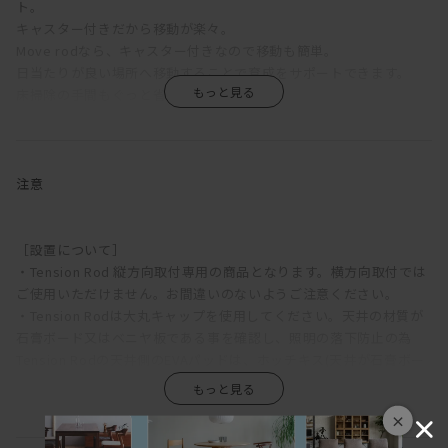
ト。
キャスター付きだから移動が楽々。
Move rodなら、キャスター付きなので移動も簡単。
日当たりが良い場所へ移動することで育成をサポートできます。
床掃除の手間もぐっと省略できます。
アクセサリーパーツは自分の好みの高さや向きに調節可能。
植物が育つスピードに合わせて、微調整しながら飾ることもできま
す。
注意
Rodとアクセサリーを組み合わせて、
自分の使いやすいようにアイテムを収納。
［設置について］
ごちゃごちゃしがちなお手入れ道具や植物を
・Tension Rod 縦方向取付専用の商品となります。横方向取付では
1か所にまとめることができます。
ご使用いただけません。お間違いのないようご注意ください。
・Tension Rodは大丸キャップを使用してください。天井の材質が
［セット内容］
石膏ボード又はベニヤ板である事を確認し、照明の落下防止の為
Move Rod 縦取付 ×1
Tension Rodの天井側のEVAパッドは、ホッチキス(天井が石膏ボー
Hook A 縦取付 ×1
ドの場合)又はねじ(天井がベニヤ板の場合)で必ず天井に固定して下
Tray 縦取付 ×2
さい。
×
・照明のアームには他の物は掛けないでください。
・Tension Rodの耐荷重は、本製品を0.8kgとして計算してくださ