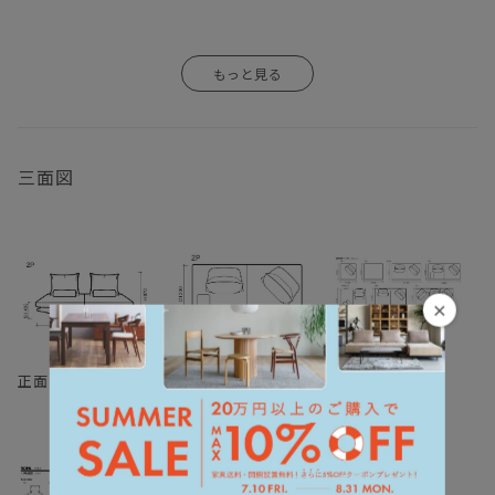
三面図
×
正面・側面図
平面図 １／５０
平面図
（単位：mm)