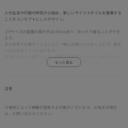
人の生活や行動の研究から始め、新しいライフスタイルを提案する
ことをコンセプトにしたデザイン。
２Pサイズの座面の奥行きは100cmあり、ゆったり座ることができ
ます。
また別売りの背クッションとご一緒にお使いいただくことで、背も
たれのあるソファになります。
生活に合わせて背クッションの置き方を変えてくおくつろぎくださ
い。
カラーバリエーションやサイズも豊富なため、
ぴったりの一つをぜひ探してみてください。
注意
※張地によって納期が変更する可能がございます。お急ぎの場合
は、お問い合わせください。