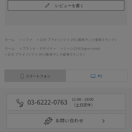
レビューを書く
ホーム
>
ソファ
>
ロゼ プラド (ソファ 2P) (張地ランク皮革 Eランク )
ホーム
>
ブランド・デザイナー
>
リーンロゼ(ligne roset)
>
ロゼ プラド (ソファ 2P) (張地ランク皮革 Eランク )
スマートフォン
PC
11:00 - 18:00
03-6222-0763
（土日定休）
お問い合わせ