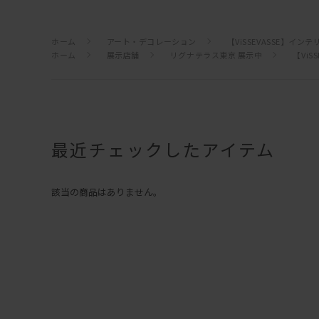
ホーム
アート・デコレーション
【ViSSEVASSE】イン
ホーム
展示店舗
リグナテラス東京 展示中
【ViS
最近チェックしたアイテム
該当の商品はありません。