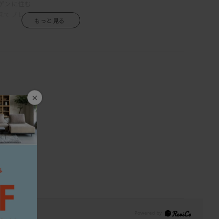
ゲンに住む
えてブレイクしました。
デザイン
フも
可愛いポスターです。
、リラックスした空間との相性が良いです。
×
6-52cm
ェ、待合室、トレーニングルーム、
.5-2cm
れていただくとゆったりとした空間になります。
2-72cm
ター
ヴァゼ)のポスターは組み合わせやすいので、
由に組み合わせて
ィゼヴァゼの魅力です。
べると