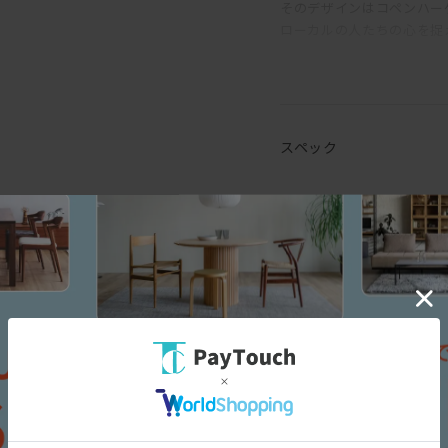
そのデザインはコペンハー
ローカルの人たちの心を捉
Minimalism Posters
シンプルでミニマリズムな
抽象的なデザインやモチー
スペック
ヴィゼヴァゼらしさが出る
柔らかい雰囲気になるので
[幅(W)]
1
お部屋にはもちろん、カフ
[奥行(D)]
1
ヨガ、ヘアサロンなどに入
[高さ(H)]
2
ヴィゼヴァゼの魅力
組み合わせて楽しめるポス
ViSSEVASSE(ヴィゼ
1枚だけでなく、複数を自
楽しむこともできるのがヴ
構図の面白いポスターは並