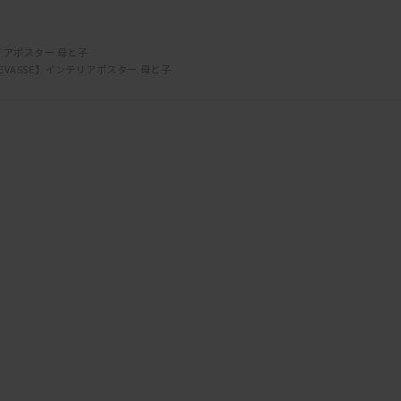
ヴィゼヴァゼはデンマーク
「イルムス・ボーリフス（Ill
テリアポスター 母と子
今ではデンマーク有数のポ
SEVASSE】インテリアポスター 母と子
デンマーク以外にも北欧は
インテリアショップ・大手
ヴィゼヴァゼはスウェーデン製
デンマークで印刷していま
森林保護のFSC認証用紙
企業としてもB-Corp認証
現在はデンマークでは有数
壁にかけても、床やキャビ
ぜひ気軽に取り入れてみて
お部屋の雰囲気、変わりま