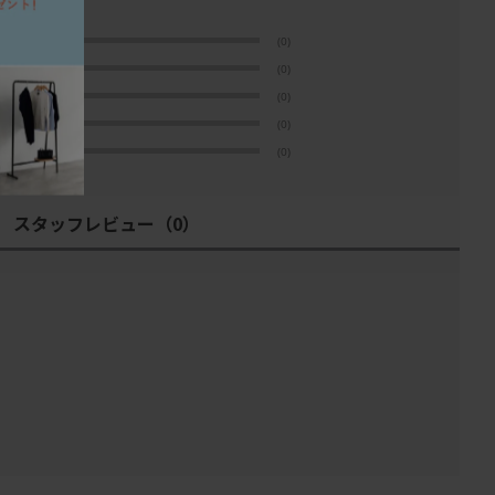
インを楽しめるでしょう。
変えたりするのもお洒落ですね。
★
5
(0)
★
4
(0)
を
★
3
(0)
ンをしているからこそ、
★
2
(0)
が出しやすくなっています。
★
1
(0)
パステルカラー
スタッフレビュー
（0）
、すべてのデザインを
Dorthe Mathiesen）が手がけており、
使用した色使いに拘っています。
い構図も特徴です。
ーの中の色の要素をみて、
みると合わせやすくなります。
組み合わせて、
部屋に取り入れてみてください。