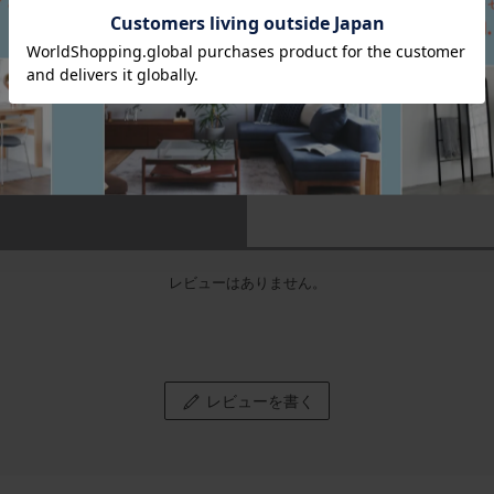
お互いに引き立ちよりデザ
季節ごとに色やデザインを
0.0
ヴィゼヴァゼの全ポスター
0
レビュー件数：
件
一人のデザイナーがデザイ
組み合わせたときに一体感
こだわりの構図と中間色・
ヴィゼヴァゼのポスターは
創業者でもある女性デザイナー（
レビューはありません。
中間色やパステルカラーを
ユニークなモチーフ、面白
組み合わせる際は、ポスタ
同系色と反対色を意識して
レビューを書く
ぜひポスターを良い感じに
デンマークのデザインをお