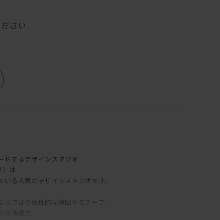
ください
ードするデザインスタジオ
ァゼ）は
ている人気のデザインスタジオです。
ならではの個性的な構図やモチーフ、
ンが特徴で、