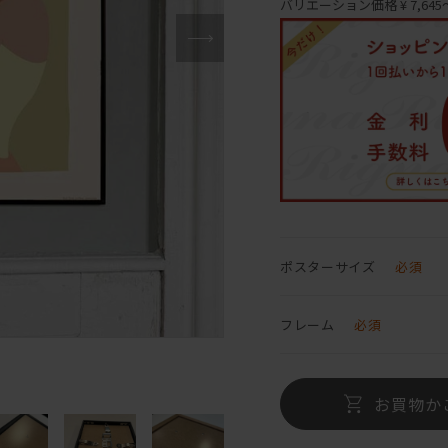
バリエーション価格 ¥ 7,645～
ポスターサイズ
必須
フレーム
必須
お買物か