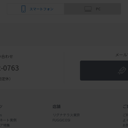
スマートフォン
PC
メール
い合わせ
2-0763
（土日定休）
ツ
店舗
ご
s
リグナテラス東京
ご
ネート実例
FUGGICOSI
よ
ア特集
お