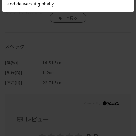
そのデザインはコペンハーゲンに住むローカルの人たちの心を捉え
てブレイクしました。
ヴィゼヴァゼの魅力
組み合わせて楽しめるポスター
ViSSEVASSE(ヴィゼヴァゼ)のポスターは組み合わせやすいので、
スペック
1枚だけでなく、複数を自由に組み合わせて楽しむこともできるの
がヴィゼヴァゼの魅力です。
[幅(W)]
16-51.5cm
構図の面白いポスターは並べるとお互いに引き立ちよりデザインを
[奥行(D)]
1-2cm
楽しめるでしょう。
[高さ(H)]
22-71.5cm
季節ごとに色やデザインを変えたりするのもお洒落ですね。
ヴィゼヴァゼの全ポスターを一人のデザイナーがデザインをしてい
るからこそ、
組み合わせたときに一体感が出しやすくなっています。
レビュー
こだわりの構図と中間色・パステルカラー