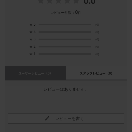
0.0
ヴィゼヴァゼのポスターは、すべてのデザインを
0
レビュー件数：
件
創業者でもある女性デザイナー（Dorthe Mathiesen）が手がけて
おり、
★
5
(0)
中間色やパステルカラーを使用した色使いに拘っています。
★
4
(0)
ユニークなモチーフ、面白い構図も特徴です。
★
3
(0)
★
2
(0)
組み合わせる際は、ポスターの中の色の要素をみて、
★
1
同系色と反対色を意識してみると合わせやすくなります。
(0)
ぜひポスターを良い感じに組み合わせて、
ユーザーレビュー
（0）
スタッフレビュー
（0）
デンマークのデザインをお部屋に取り入れてみてください。
ヴィゼヴァゼはデンマークの老舗インテリア専門百貨店
レビューはありません。
「イルムス・ボーリフス（Illums Bolighus）」でも取り扱われてお
り、
今ではデンマーク有数のポスターブランドになっています。
レビューを書く
デンマーク以外にも北欧はもちろん、フランスやドイツなど
インテリアショップ・大手百貨店でもヨーロッパのインテリアショ