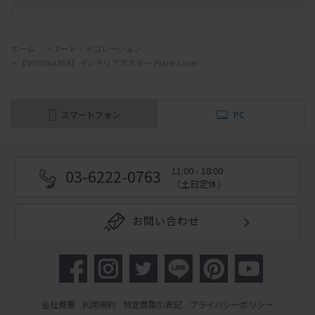
ップでの取り扱いがあります。。
ヴィゼヴァゼはスウェーデン製のArctic Silkという上質な紙を使用
し
ホーム
>
アート・デコレーション
デンマークで印刷していまして、
>
【ViSSEVASSE】インテリアポスター Plant Lover
森林保護のFSC認証用紙を使用しているブランドでもあります。
企業としてもB-Corp認証を受け、
現在はデンマークでは有数のポスターブランドになっています。
スマートフォン
PC
壁にかけても、床やキャビネットの上に立てかけても楽しめるの
で、
11:00 - 18:00
ぜひ気軽に取り入れてみてください！
03-6222-0763
（土日定休）
お部屋の雰囲気、変わりますよ。
お問い合わせ
会社概要
利用規約
特定商取引表記
プライバシーポリシー