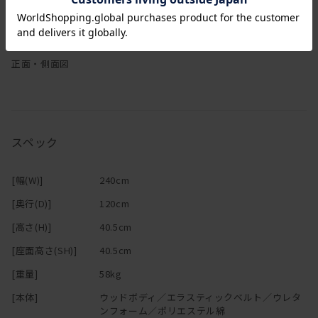
正面・側面図
スペック
[幅(W)]
240cm
[奥行(D)]
120cm
[高さ(H)]
40.5cm
[座面高さ(SH)]
40.5cm
[重量]
58kg
[本体]
ウッドボディ／エラスティックベルト／ウレタ
ンフォーム／ポリエステル綿