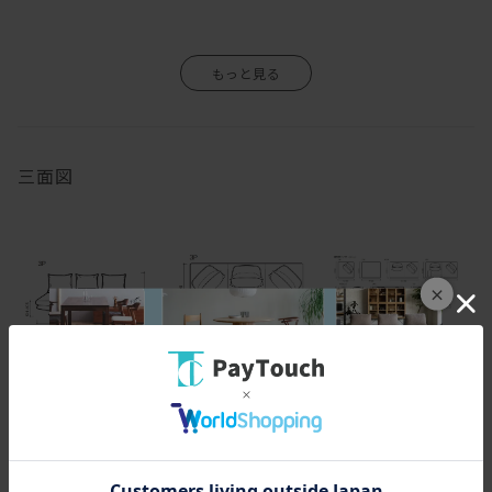
三面図
×
正面・側面図
平面図 １／５０
平面図
（単位：mm)