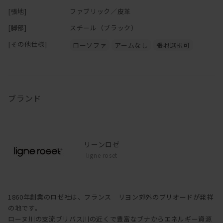
[張地]
ファブリック／皮革
[脚部]
スチール（ブラック）
[その他仕様]
ローソファ
アームなし
張地選択可
ブランド
リーンロゼ
ligne roset
1860年創業のロゼ社は、フランス リヨン郊外のブリオードが発祥
の地です。
ローヌ川の支流ブリバス川の近くで豊富なブナからエネルギー資源