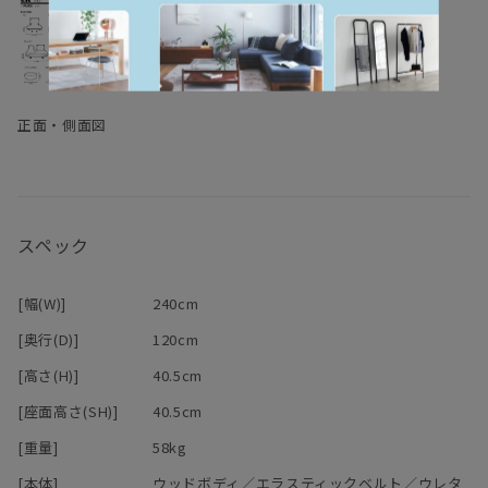
正面・側面図
スペック
[幅(W)]
240cm
[奥行(D)]
120cm
[高さ(H)]
40.5cm
[座面高さ(SH)]
40.5cm
[重量]
58kg
[本体]
ウッドボディ／エラスティックベルト／ウレタ