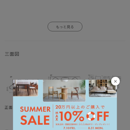
三面図
×
正面・側面図
平面図 １／５０
平面図
（単位：mm)