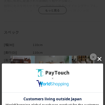
天板に斜めに配置された直線的で軽やかな脚と、
細部に丸みを持たせた優しい雰囲気が特長のダイニングテーブル。
天板もフレームもオーク天然木の無垢(ムク)材を贅沢に使用。
美しい木目は、使い込むほどに味わいが増すのも特徴です。
スペック
[幅(W)]
110cm
[奥行(D)]
110cm
×
[高さ(H)]
72cm
[本体]
オーク無垢材(ウレタン塗装)
[天板]
オーク無垢材(ウレタン塗装)
[その他仕様]
カフェテーブル
円形