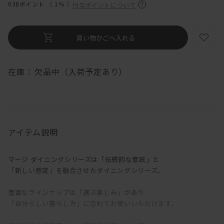
638ポイント （
1％
）
付与ポイントについて
在庫：
欠品中（入荷予定あり）
アイテム説明
マージ ダイニングシリーズは「伝統的な意匠」と
「新しい感覚」を融合させたダイニングシリーズ。
豊富なラインナップは「選ぶ楽しみ」があり
「自分らしい暮らし方」に合わてお使いいただけます。