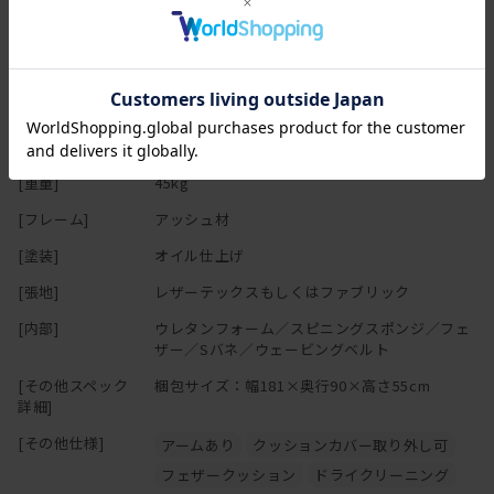
[高さ(H)]
78cm
ル・消毒液・除菌液は色落ちとシミの原因となりますので使用しな
[座面高さ(SH)]
43cm
いでください。
カバーリングソファの場合、カバーを外した状態の製品を直射日光
[アーム高さ(AH)]
55cm
に当てないでください。変色や劣化の原因になります。
[脚の高さ]
16cm
「上に立つ」「踏み台代わり」、また製品の上で飛び跳ねるなど人
が座る用途以外には使用しないでください。転倒によるケガ・破
[特記事項]
75cm ※最低搬入間口
損・変形の原因となります。
[重量]
45kg
床面に「傾斜」や「段差」がある場所には設置しないでください。
転倒・変形・破損の原因となりますので平らな場所に水平に設置し
[フレーム]
アッシュ材
てください。
[塗装]
オイル仕上げ
製品のひじ掛けには腰掛けないでください。思わぬ事故の原因にな
ります。
[張地]
レザーテックスもしくはファブリック
床面がフローリングや畳の場合は、敷物を敷いたり、脚の底面にフ
[内部]
ウレタンフォーム／スピニングスポンジ／フェ
ェルト等の緩衝材を貼ってご使用ください。床面の傷防止になりま
ザー／Sバネ／ウェービングベルト
す。
ソファの中央についている脚は、人が座った時に床に接地する構造
[その他スペック
梱包サイズ：幅181×奥行90×高さ55cm
で、 あくまで荷重がかかった時の補強用のものでございますので、
詳細]
浮いている状態が正常になります。
[その他仕様]
アームあり
クッションカバー取り外し可
購入時期が異なる場合や、ご購入いただいた商品の製造時期によっ
フェザークッション
ドライクリーニング
て、同じ商品・色名でも色が多少異なります。