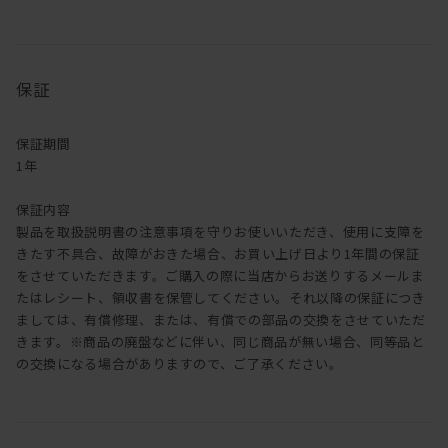
【フェザー入り商品について】
フェザーを使用している商品は、フェザーの特性上、ご購入直後や
湿気・気温の高い時期に、フェザー特有のにおいが感じられること
保証
があります。
においが気になる場合、クッションをもみほぐしクッション内の空
気を入れ替えたり、風通しのよい場所で陰干ししてください。
保証期間
1年
保証内容
製品を取扱説明書の注意事項を守りお使いいただき、使用に支障を
きたす不具合、故障がおきた場合、お買い上げ日より1年間の保証
をさせていただきます。ご購入の際に当店からお送りするメールま
たはレシート、領収書を保管してください。それ以降の保証につき
ましては、有償修理、または、有償での部品の交換をさせていただ
きます。※商品の廃盤などに伴い、同じ商品が無い場合、同等品と
の交換になる場合がありますので、ご了承ください。