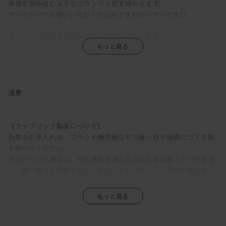
身体を包み込むようなリラックス感を味わえます。
ファミリーでお使いいただくのにおすすめのソファです◎
クッションにはフェザーがたっぷり入っています。
柔らかい座り心地で、適度な沈み込みが快適です。
ソファの脚の高さは、
ロボット掃除機が通れる高さに設計されています。
お掃除も楽々なのが嬉しいポイントです。
注意
また、ファブリックの張地はカバーリング仕様なので
取り外してドライクリーニングが可能です。
【ファブリック製品について】
レザーテックスは洗えませんのでご注意ください。
日常のお手入れは、ブラシや掃除機などで縫い目や隙間のゴミを取
り除いてください。
汚れがついた場合は、中性洗剤を薄めたぬるま湯に柔らかい布を浸
オプションパーツとしてヘッドレストも展開しています。
し、良く絞って表面をたたく様にしてください。（汚れを布に移し
ヘッドレストは首から頭までしっかり支えてくれるため、
取るようにたたき拭きしてください。）
疲れにくく、よりリラックスして座れます。
その後、水拭きをして洗剤を取り除いた後、自然乾燥させてくださ
映画やドラマなど長い時間同じ姿勢で座る場合には特におすすめで
い。
す。
カバーリング製品の場合は、クリーニング店にてドライクリーニン
グをしてください。