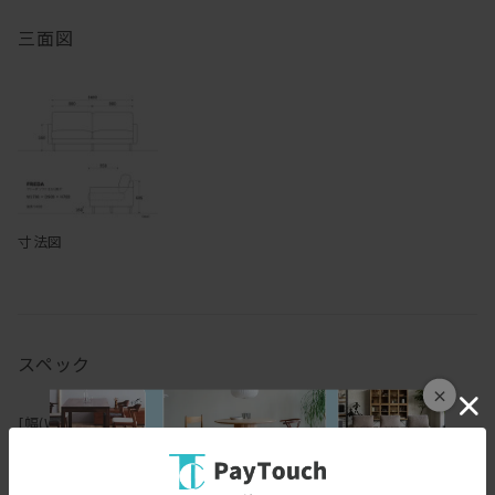
三面図
【ソファ全般について】
設置の際はソファを壁から少し離してお使いください。（目安：10
～15cm 程度）
壁に直接触れていると、色移りしたり、壁紙が変色するおそれがあ
ります。また、風通しが悪くなり空気が滞留することで、壁側の結
露や外気の影響でカビが発生しやすくなり、健康を害することがあ
ります。
寸法図
開梱時に稀に表面のシワ、変形等が見られる場合がありますが、輸
送中におこったものなので、ご使用されるうちに自然に回復しま
す。また、叩いたり張地を軽く引っ張ると回復も早くなります。
濡れた体で腰掛けたり、濡れたものなどを製品に乗せないでくださ
い。カビや汚れ、変色の原因となります。
スペック
摩擦（特に湿った状態での摩擦）や汗や雨などの水分で衣類等に色
移りする場合がございます。また、淡色系の物には十分にご注意く
×
ださい。
[幅(W)]
179cm
新聞や雑誌などの印刷物を長時間置いておくと商品にインクが移る
[奥行(D)]
90cm
可能性がございますので、長時間放置しないでください。
アルコール・ベンジン・シンナー・除光液等有機溶剤・エタノー