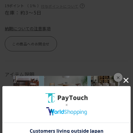
19ポイント （
1％
）
付与ポイントについて
在庫：
約3～5日
納期についての注意事項
この商品へのお問合せ
アイテム説明
×
自然素材の竹を丁寧に編み上げたバンブーバスケット。
細やかに整えられた編み目とすっきりとしたフォルムが、
収納アイテムでありながらインテリアの一部として空間になじみま
す。
竹ならではのやさしい素材感が、暮らしに心地よいアクセントを添
えてくれます。