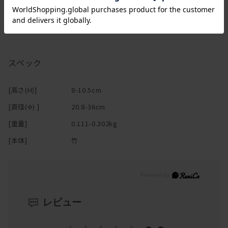
二重構造で編み上げられた立体的なデザインは、軽やかな見た目と
十分な強度を両立。
しなやかで丈夫な竹材を使用しているため、型崩れしにくく、日常
使いにも適しています。
スペック
また、通気性に優れているため、タオルやリネン、スキンケア用品
などの収納にもおすすめ。
[高さ(H)]
8-10.5cm
湿気がこもりにくく、水まわりでも快適にお使いいただけます。
[直径(Φ) ]
20.8-36cm
見せる収納としても取り入れやすく、
[重量]
0.111-0.302kg
日用品をすっきりとまとめながら空間を整えてくれるアイテムで
す。
[本体]
竹
レビュー