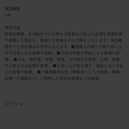
保証期間
1年
保証内容
取扱説明書、本体貼付ラベル等の注意書きに従った正常な使用状態
で故障した場合は、無償にて修理または交換をいたします。保証期
間中でも次の場合は有料となります。■使用上の誤りや取り扱い上
の不注意による故障や損傷。 ■不当な修理や改造による故障や損
傷。 ■火災、風水害、地震、落雷、その他天災地変、公害、塩害、
ガス害による故障や損傷。 ■お買い上げ後の落下、輸送によって生
じた損傷や故障。 ■一般家庭用以外（業務用としての使用、車輌・
船舶への搭載など）に使用した場合の故障または損傷。
ブランド