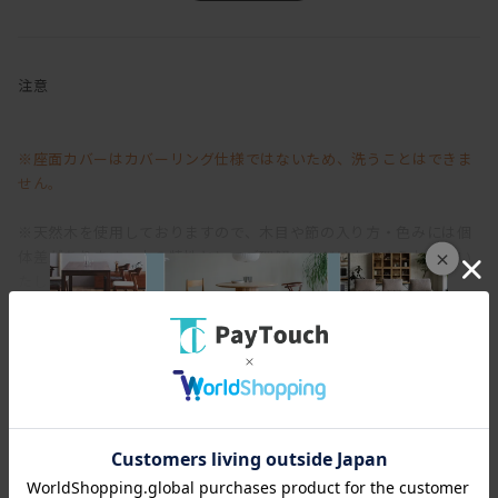
アームのないすっきりとしたデザインで、体勢も自由。
1人掛けでゆったり、
注意
複数並べればソファのように使えて、
空間やシーンに合わせて柔軟にレイアウトできます◎
※座面カバーはカバーリング仕様ではないため、洗うことはできま
さらに、コーナータイプを組み合わせれば、
せん。
L字ソファやシェーズロングのようなスタイルにも。
※天然木を使用しておりますので、木目や節の入り方・色みには個
家族構成や季節・模様替えに合わせて、
体差があります。木の特性としてご理解いただけますようお願いい
×
柔軟に組み替えられるのも魅力です。
たします。
座面サイズは幅・奥行きともに約58cm。
背中にクッションを置けば、
奥行き約48cmでちょうどよいフィット感。
スペック
オプションでクッションをプラスしたら、
より快適にご使用いただけます◎
[幅(W)]
60-180cm