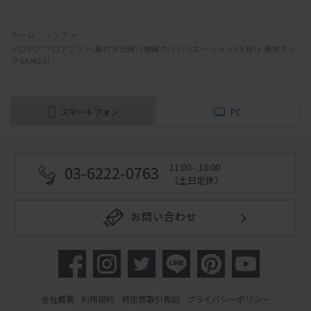
ホーム
>
ソファ
>
ロデア フロアソファ(脚付き仕様) (樹種カバ バリエーション3人掛け 張地ラン
クGAMZA)
スマートフォン
PC
11:00 - 18:00
03-6222-0763
（土日定休）
お問い合わせ
会社概要
利用規約
特定商取引表記
プライバシーポリシー