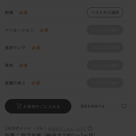
樹種
必須
リストから選択
バリエーション
必須
リストから選択
張地ランク
必須
リストから選択
張地
必須
リストから選択
座面の高さ
必須
リストから選択
お買物かごに入れる
設定を削除する
1,628ポイント （
1％
）
付与ポイントについて
在庫：
受注生産（納品まで約1～2ヶ月）