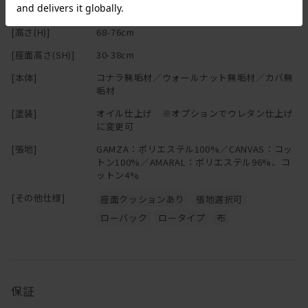
もちろんお持ちのクッションと合わせていただくのもおすすめで
[奥行(D)]
74cm
す。
[高さ(H)]
68-76cm
[座面高さ(SH)]
30-38cm
フレームには、
コナラ・カバ・ウォールナットなどの無垢材を贅沢に使用。
[本体]
コナラ無垢材／ウォールナット無垢材／カバ無
垢材
後ろ姿にも自信アリ
[塗装]
オイル仕上げ ※オプションでウレタン仕上げ
幅を広く取った背もたれは存在感があり、背面も見せたくなる佇ま
に変更可
いに。
[張地]
GAMZA：ポリエステル100%／CANVAS：コッ
トン100%／AMARAL：ポリエステル96%、コ
直線的なフレーム構造に対して、角はなだらかに整え、
ットン4%
手触りも見た目にも柔らかさをプラス。
後ろから見ても、横から見てもすっきりとしていて美しいソファで
[その他仕様]
座面クッションあり
張地選択可
す。
ローバック
ロータイプ
布
※背もたれのクッション(55cm角)は
こちら
からお買い求めくださ
い。
保証