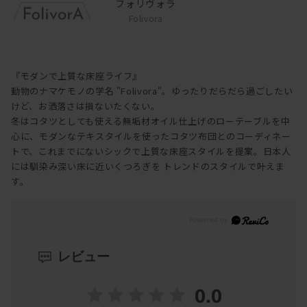
フォリヴォラ
Folivora
『モダンで上質な床座ライフ』
動物のナマケモノの学名 "Folivora"。ゆったりだらだら過ごしたい
けど、お洒落さは損ないたくない。
冬はコタツとしても使える無垢材オイル仕上げのローテーブルを中
心に、モダンなテキスタイルを使ったコタツ布団とのコーディネー
トで、これまでにないシックで上質な床座スタイルを提案。日本人
には馴染み深い床に近いくつろぎを トレンドのスタイルで叶えま
す。
レビュー
0.0