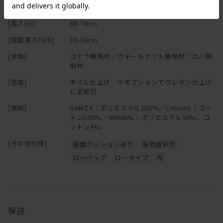
もちろんお持ちのクッションと合わせていただくのもおすすめで
[奥行(D)]
74cm
す。
[高さ(H)]
68-76cm
[座面高さ(SH)]
30-38cm
フレームには、
コナラ・カバ・ウォールナットなどの無垢材を贅沢に使用。
[本体]
コナラ無垢材／ウォールナット無垢材／カバ無
垢材
後ろ姿にも自信アリ
[塗装]
オイル仕上げ ※オプションでウレタン仕上げ
幅を広く取った背もたれは存在感があり、背面も見せたくなる佇ま
に変更可
いに。
[張地]
GAMZA：ポリエステル100%／CANVAS：コッ
トン100%／AMARAL：ポリエステル96%、コ
直線的なフレーム構造に対して、角はなだらかに整え、
ットン4%
手触りも見た目にも柔らかさをプラス。
後ろから見ても、横から見てもすっきりとしていて美しいソファで
[その他仕様]
座面クッションあり
張地選択可
す。
ローバック
ロータイプ
布
※背もたれのクッション(55cm角)は
こちら
からお買い求めくださ
い。
保証