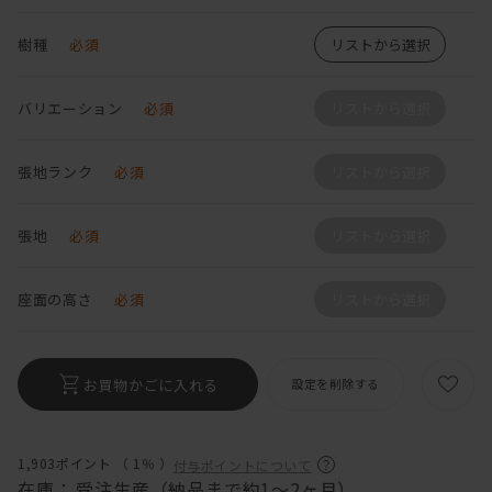
樹種
必須
リストから選択
バリエーション
必須
リストから選択
張地ランク
必須
リストから選択
張地
必須
リストから選択
座面の高さ
必須
リストから選択
お買物かごに入れる
設定を削除する
1,903ポイント （
1％
）
付与ポイントについて
在庫：
受注生産（納品まで約1～2ヶ月）