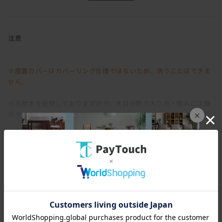
アームのないすっきりとしたデザインで、体勢も自由。
1人掛けでゆったり、
注意
複数並べればソファのように使えて、
空間やシーンに合わせて柔軟にレイアウトできます◎
※座面カバーはカバーリング仕様ではないため、洗うことはできま
さらに、コーナータイプを組み合わせれば、
せん。
L字ソファやシェーズロングのようなスタイルにも。
※天然木を使用しておりますので、木目や節の入り方・色みには個
家族構成や季節・模様替えに合わせて、
体差があります。木の特性としてご理解いただけますようお願いい
×
柔軟に組み替えられるのも魅力です。
たします。
座面サイズは幅・奥行きともに約58cm。
背中にクッションを置けば、
奥行き約48cmでちょうどよいフィット感。
スペック
オプションでクッションをプラスしたら、
より快適にご使用いただけます◎
[幅(W)]
60-180cm