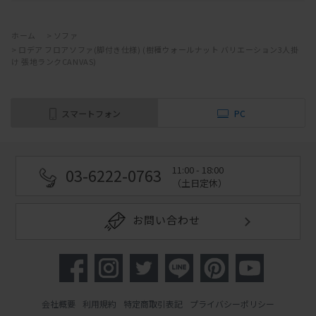
ホーム
>
ソファ
>
ロデア フロアソファ(脚付き仕様) (樹種ウォールナット バリエーション3人掛
け 張地ランクCANVAS)
スマートフォン
PC
11:00 - 18:00
03-6222-0763
（土日定休）
お問い合わせ
会社概要
利用規約
特定商取引表記
プライバシーポリシー