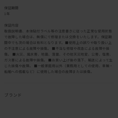
保証期間
1年
保証内容
取扱説明書、本体貼付ラベル等の注意書きに従った正常な使用状態
で故障した場合は、無償にて修理または交換をいたします。保証期
間中でも次の場合は有料となります。■使用上の誤りや取り扱い上
の不注意による故障や損傷。 ■不当な修理や改造による故障や損
傷。 ■火災、風水害、地震、落雷、その他天災地変、公害、塩害、
ガス害による故障や損傷。 ■お買い上げ後の落下、輸送によって生
じた損傷や故障。 ■一般家庭用以外（業務用としての使用、車輌・
船舶への搭載など）に使用した場合の故障または損傷。
ブランド