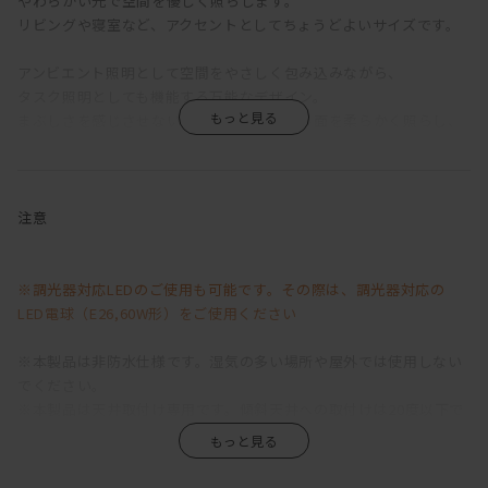
やわらかい光で空間を優しく照らします。
リビングや寝室など、アクセントとしてちょうどよいサイズです。
アンビエント照明として空間をやさしく包み込みながら、
タスク照明としても機能する万能なデザイン。
まぶしさを感じさせない光が直下のテーブル面を柔らかく照らし、
落ち着いた雰囲気の中で快適な時間を演出します。
シェード底部の開口部は
テーブルを直接照らすのに十分なサイズを確保しつつ、
注意
光が拡散しすぎてまぶしく感じないように設計。
大型のガラス製シェードを通して、光は周囲の空間へ均一に広がり
ます。
※調光器対応LEDのご使用も可能です。その際は、調光器対応の
LED電球（E26,60W形）をご使用ください
さらに、カラー仕上げのアルミニウム製リングで縁取られた開口部
からは、
※本製品は非防水仕様です。湿気の多い場所や屋外では使用しない
トーチのような光がテーブル面を印象的に照らし出します。
でください。
上質で落ち着いた光が、空間に穏やかな表情を添えるペンダントラ
※本製品は天井取付け専用です。傾斜天井への取付けは20度以下で
イトです。
対応可能です。
※落下して危険が生じるおそれのある場所への設置はお避けくださ
カラーバリエーションは
い。