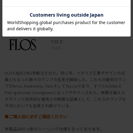
ブランド
フロス
FLOS
FLOS社は1962年創立された。同じ年、イタリア工業デザインの古
典ともなった数々のランプの生産を開始した。これらの最初のラン
プがArco, Relemme, ToioそしてTacciaであり、すべてAchilleと
Pier-giacomo Castiglioniによってデザインされた。時間を越えた
デザインと技術的な優秀さの明確な証拠として、これらのランプは
今日においても生産され続けている。
■ご購入前に必ずご確認ください
本製品は引っ掛けシーリング仕様となっております。