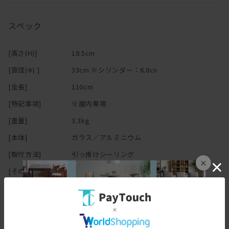
ホワイト／ブライトアルミニウム／チョコの3色展開。
※周囲の湿度・温度が高い環境では、長時間のご使用をお控えくだ
お部屋のテイストに合わせてお選びいただけ、
さい。
スペック
上質なインテリア空間を演出します。
[高さ(H)]
18.5cm
[直径(Φ) ]
33cm ※シリンダー：6.8cn
[全長]
110cm
[特記事項]
※屋内専用
[重量]
3.3kg
[本体]
ガラス／アルミニウム
[取付方法]
引っ掛けシーリング
×
[その他スペック
光源：1×LED,電球形,E26,100W形
詳細]
[その他仕様]
調光式
中間スイッチ