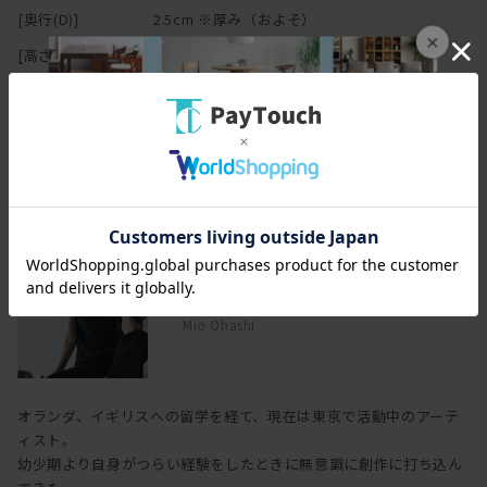
[奥行(D)]
2.5cm ※厚み（およそ）
×
[高さ(H)]
65.2cm
[本体]
キャンバス／アクリル
ブランド
大橋 澪
Mio Ohashi
オランダ、イギリスへの留学を経て、現在は東京で活動中のアーテ
ィスト。
幼少期より自身がつらい経験をしたときに無意識に創作に打ち込ん