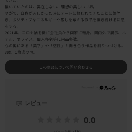
できた。
描いていたのは、実在しない、理想の美しい世界。
やがて、自身が苦しかった時にアートに救われてきたことに気付
き、ポジティブなエネルギーや癒しを与える作品を描き続ける決意
をする。
2021年、コロナ禍を機に会社員から画家に転身。国内外で展示、ホ
テル、オフィス、個人邸宅等に納品多数。
心の奥にある「美学」や「感性」と向き合う作品を創りつづける。
3歳、1歳児の母。
この商品について問い合わせる
レビュー
0.0
0
レビュー件数：
件