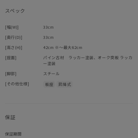
スペック
[幅(W)]
33cm
[奥行(D)]
33cm
[高さ(H)]
42cm ※～最大62cm
[座面]
パイン古材 ラッカー塗装、オーク突板 ラッカ
ー塗装
[脚部]
スチール
[その他仕様]
板座
昇降式
保証
保証期間