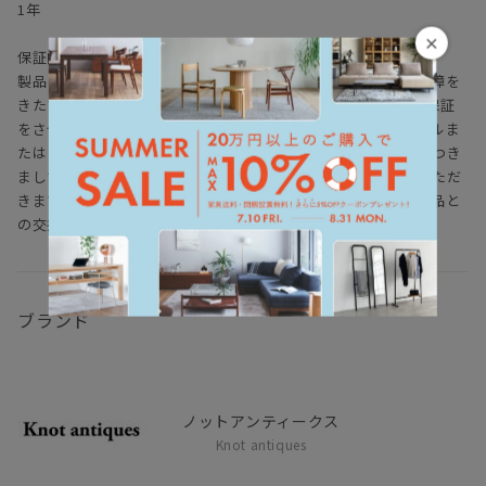
1年
×
保証内容
製品を取扱説明書の注意事項を守りお使いいただき、使用に支障を
きたす不具合、故障がおきた場合、お買い上げ日より1年間の保証
をさせていただきます。ご購入の際に当店からお送りするメールま
たはレシート、領収書を保管してください。それ以降の保証につき
ましては、有償修理、または、有償での部品の交換をさせていただ
きます。※商品の廃盤などに伴い、同じ商品が無い場合、同等品と
の交換になる場合がありますので、ご了承ください。
ブランド
ノットアンティークス
Knot antiques