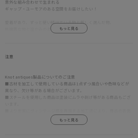
意外な組み合わせで生まれる
ギャップ・ユーモアのある空間をお届けしたい！
愛着があり、ずっと使い続けている物と新しく選んだ物、
無機質な物と温かみのある木など、
自由な組み合わせで自分だけの
MIXスタイルを楽しんで頂ければ嬉しく思います。
座面を回転させることで高さ調節が可能な昇降式スツール
注意
【CONVEX / コンベックス】
そのインダストリアルな雰囲気がとっても人気で、
お洒落なカフェ等で見かけたことがある方も多いのではないでしょ
Knot antiques製品についてのご注意
うか？
■古材を加工して使用している商品は1点ずつ風合いや色味などが
発売開始以来、数百脚以上の販売実績のあるこの人気者。
異なり、欠け等がある場合がございます。
■スチールを使用した商品は塗装にムラや剥げ等がある商品もござ
います。
■より忠実にヴィンテージ感を再現する加工法により、商品の表面
の仕上がりにも1点1点違いがございます。
上記の理由での返品・交換はお受けできませんのでご了承ください
ませ。