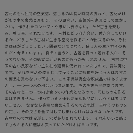
古材のもつ独特の空気感、感じるのは長い時間の流れと、古材だけ
がもつ木の哀愁と温もり。 その風合い、空気感を家具として生かし
たい。 作られたコンセプトや思いは要らない。 ただ古きを楽し
み、尊う事、それだけです。 古材とどう向き合い、付き合っていけ
るか、どうしたら古材が生きる空間を作ることが出来るのか、それ
は商品がどうこうという問題だけではなく、使う人の生き方そのも
のだと考えています。 例えて言うと、古着を買って着れる人か、そ
うでないか、その感覚に近いものがあるかもしれません。 古材は中
国の古い民家などで主に柱や建具に使われていたもので、要は廃材
です。 それを生活の道具として使うことに抵抗を感じる人はまずこ
の商品を買わないで下さい。 この家具は完全な既成品ではありませ
んし、一つ一つ木の風合いは違います。 色の誤差も当然あります。
その古材と一つ一つ向き合っての作業となるので、同じものを作る
事はできません。 作っている人達も完全な製品にしようとは考えて
いません。 なぜなら完璧な商品を作るのであれば、古材そのものを
否定し、その良さを全て消してしまわなければならないからです。
古材なので木は変形し、穴があり割れています。 それをいいと感じ
てもらえる人に選ばれ買っていただければ幸いです。