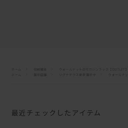
ホーム
収納雑貨
ウォールナットのマガジンラック【OUTLET
ホーム
展示店舗
リグナテラス東京 展示中
ウォールナッ
最近チェックしたアイテム