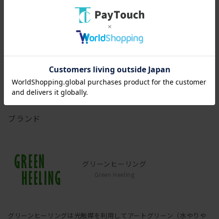
があります。
[幅(W)]
23cm
[奥行(D)]
18cm
[高さ(H)]
68cm
[本体]
葉、幹:ポリエステル、 酸化チタン光触媒
ブランド
グリーンヒーリング
Green Heeling
グリーンヒーリングは光触媒を利用してアートグリーン（水やりや