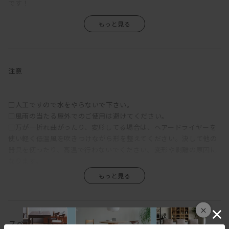
です！
注意
□人工ですので水をやらないで下さい。
□風雨の当たる屋外でのご使用は避けてください。
□万が一折れ曲がったり、変形してる場合は、ヘアードライヤーを
使い軽く低温風を吹きつけながら形を整えてください。決して他の
器具を使ったり、高温で行わないでください。変形や剥離の原因に
なります。
□汚れが目立つときは、柔らかいハケを使うか濡れタオルなどで軽
くふき取ってください。
□洗剤での洗浄は破損や脱色の恐れがあります。
□暖房器具等のすぐそばに置かないでください。火災や変形変色の
×
原因となることがあります。
スペック
□家具等の上でひきずることはしなしでください。傷をつける恐れ