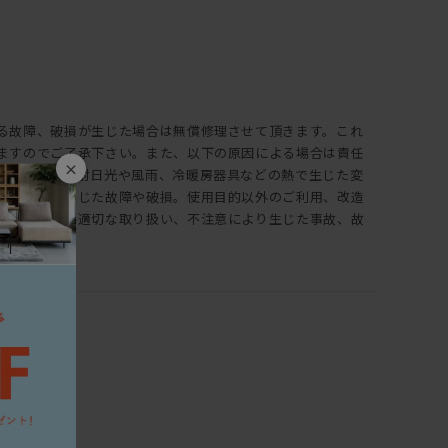
る故障、破損が生じた場合は無償修理させて頂きます。これ
ますのでご了承下さい。また、以下の原因による場合は責任
×
承下さい。直射日光や風雨、冷暖房器具などの熱で生じた変
輸送により生じた故障や破損。使用目的以外のご利用、改造
。その他、不適切な取り扱い、不注意により生じた事故、故