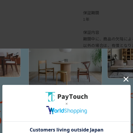
保証期間
1年
保証内容
期間中に、商品の欠陥によ
以外の場合は、有償となり
を負いかねますので、ご了
形、変色。納入後の移動や
等により生じた事故や破損
障および破損。
ブランド