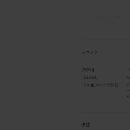
※カバーのみとなります。
クッション（羽毛）をご購
オプションにてお選び下さ
張地72種類から選べます！
スペック
必ず自分の求めている色味
素材の持つ優しい風合いを
[幅(W)]
4
温かみのある落ち着いたお
[奥行(D)]
4
[その他スペック詳細]
クッションで遊び心を出し
保証