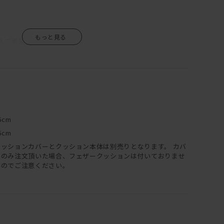
入ご希望の場合は
い！
・生地が見つかるはず◎
活かしたクッション。
5cm
部屋を演出します。
5cm
クッションカバーとクッション本体は別売りとなります。 カバ
てみるのも良いかもしれませんね！
ーのみ注文頂いた場合、フェザークッションは付いておりませ
んのでご注意ください。