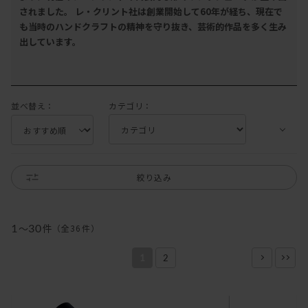
されました。 レ・クリント社は創業開始して60年が経ち、現在で
も当時のハンドクラフトの精神を守り抜き、芸術的作品を多く生み
出しています。
並べ替え：
カテゴリ：
絞り込み
1
～
30
件
（全
36
件
）
1
2