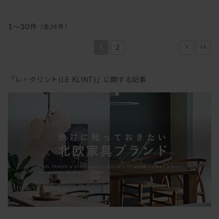
1
～
30
件
（全
36
件
）
1
2
「レ・クリント(LE KLINT)」に関する記事