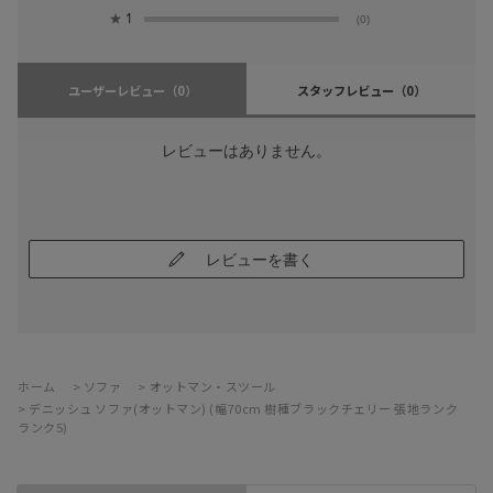
★
1
(0)
ユーザーレビュー
（0）
スタッフレビュー
（0）
レビューはありません。
レビューを書く
ホーム
>
ソファ
>
オットマン・スツール
>
デニッシュ ソファ(オットマン) (幅70cm 樹種ブラックチェリー 張地ランク
ランク5)