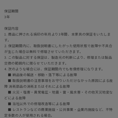
時に傷やシミは目立ちにくくもなります。
保証期間
オイル塗装は、別売りのメンテナンスキッド（ドイツ・リボス社
3年
製）を使用して、ご自身で行うことが可能です。
1年に1回程度を目安としてオイルメンテナンスを行うことで、時間
保証内容
の経過とともに深い味わいを楽しむことができます。
1. 商品に押される焼印の年月より3年間、本家具の保証をいたしま
メンテナンスキットのご購入は
こちら
す。
【ご注意】ウレタン塗装・突板の製品にはご使用できません。
2. 保証期間内に、取扱説明書にしたがった使用状態で故障や不具合
が生じた場合は無料で修理させていただきます。
3. この製品に対する保証は、製造元の判断により、修理または製品
交換の範囲内に限らせていただきます。
4. 次のような場合には、保証期間内でも有償修理になります。
■ 納品後の輸送・移動・落下等による故障
■ 取扱説明書の注意事項をお守りいただけなかった原因による故
障 消耗部品の消耗またはそれによる故障
■ 火災・塩害・異常電圧・地震・雷・風水害・その他天災地変な
どによる故障
■ 当社以外での修理改造等による故障
■ レストランなどの商業施設・公共事業・企業内施設など、不特
定多数の人が使用される場合。