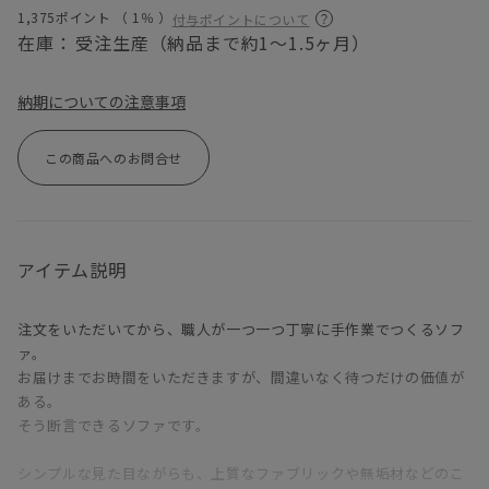
1,375ポイント （
1％
）
付与ポイントについて
在庫：
受注生産（納品まで約1～1.5ヶ月）
納期についての注意事項
この商品へのお問合せ
アイテム説明
注文をいただいてから、職人が一つ一つ丁寧に手作業でつくるソフ
ァ。
お届けまでお時間をいただきますが、間違いなく待つだけの価値が
ある。
そう断言できるソファです。
シンプルな見た目ながらも、上質なファブリックや無垢材などのこ