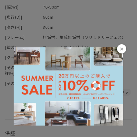
また、高温・多湿の部屋でのご使用は、カビ・ダニが発生し健康を
[幅(W)]
70-90cm
害する原因になりますので、部屋の換気を十分にして下さい。
デニッシュシリーズは
こちら
から
直接硬いものや濡れたもの、熱をもったものを置くと、シミや変色
[奥行(D)]
60cm
の原因になりますのでご注意下さい。
[高さ(H)]
30cm
[フレーム]
無垢材、集成無垢材（ソリッドサーフェス）
[塗装]
フレーム：オイル仕上げ
×
【オイル仕上げの家具について】
[クッション中身]
ウレタンフォーム
[その他スペック
床板：木枠,ウェービングテープ
詳細]
マスターウォールの家具の大半は無垢材の保護としてオイルを塗布
[その他仕様]
ローソファ
張地選択可
することで、木本来がもつ自然に近い 風合いや質感を生かした仕上
クッションカバー取り外し可
レザーソファ
げとなっております。
ドライクリーニング
木の表面に塗膜を作らないため、直射日光による日焼けをしやす
く、 傷・水分によるシミがつきやすいことがデメリットと言えま
す。しかし傷やシミ等は、使い込んでいく中での風合い・味わいと
も言えます。
普段のお手入れは乾拭きで十分ですが、定期的にオイルを上塗りす
保証
るメンテナンスを行えば、木に艶が戻り色はやや濃くなります。同