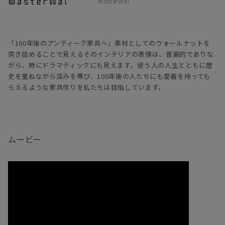
MasterWal
「100年後のアンティーク家具へ」素材としてのウォールナットを
突き詰めることで見えるそのインテリアの表情は、普遍的でありな
がら、時にドラマティックにも見えます。使う人の人生とともに歴
史を重ねながら深みを帯び、100年後の人たちにも愛着を持っても
らえるような家具作りを私たちは目指しています。
ムービー