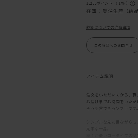
1,265ポイント （
1％
）
在庫：
受注生産（納品
納期についての注意事項
この商品へのお問合せ
アイテム説明
注文をいただいてから、職
お届けまでお時間をいただ
そう断言できるソファです
シンプルな見た目ながらも
見事な一品。
座面が低いロータイプのソ