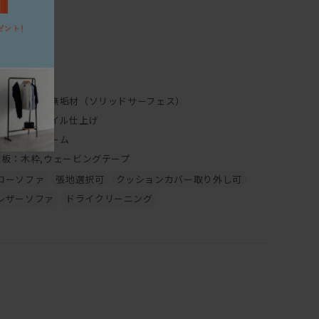
くや直射日光も同様に避けて下さい。
のご使用は、カビ・ダニが発生し健康を害する原因になりま
にして下さい。
0-90cm
、熱をもったものを置くと、シミや変色の原因になりますの
0cm
0cm
無垢材、集成無垢材（ソリッドサーフェス）
フレーム：オイル仕上げ
ウレタンフォーム
ついて】
床板：木枠,ウェービングテープ
ローソファ
張地選択可
クッションカバー取り外し可
レザーソファ
ドライクリーニング
大半は無垢材の保護としてオイルを塗布することで、木本来
や質感を生かした仕上げとなっております。
ため、直射日光による日焼けをしやすく、 傷・水分によるシ
リットと言えます。しかし傷やシミ等は、使い込んでいく中で
ます。
十分ですが、定期的にオイルを上塗りするメンテナンスを行
や濃くなります。同時に傷やシミは目立ちにくくもなります。