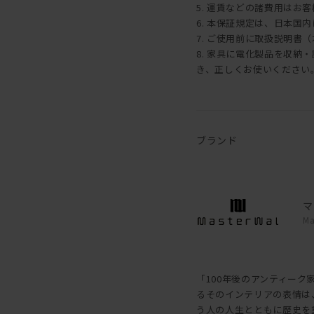
5. 運賃などの諸費用はお
6. 本保証規定は、日本国
7. ご使用前に取扱説明書
8. 家具に電化製品を収
き、正しくお使いください
ブランド
マ
Ma
「100年後のアンティー
るそのインテリアの表情は
う人の人生とともに歴史を