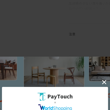
圧迫感の少ない落ち着いた
奥行の広い座面とフェザー
きるので、「やっぱりソフ
「汚れが心配」という方も
ファブリックの張地をお選
注意
リングタイプです。
木部は、マスターウォール
一生付き合える家具です。
日本伝統の意地をかけて純
ンティークという言葉に相
【無垢の家具について】
一生モノのソファをお探し
座り心地、実用性、センスの
自信を持っておすすめいた
無垢の木は家具になっても
す。
デニッシュシリーズは
そのため、ご使用になる環
こちら
温度や湿度の急激な変化の
から
ます。