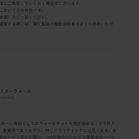
客様にご負担していただく場合がございます。
内においてのみ有効です。
（本書）をご一読ください。
納・設置する際には、電化製品の取扱説明書をよくお読みいただ
。
スターウォール
sterWal
ク家具へ」素材としてのウォールナットを突き詰めることで見え
、普遍的でありながら、時にドラマティックにも見えます。使
重ねながら深みを帯び、100年後の人たちにも愛着を持っても