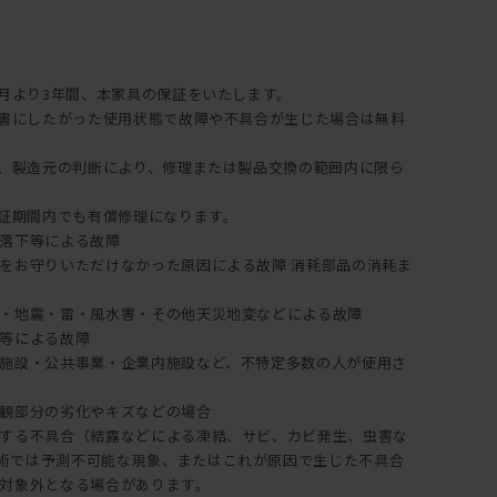
ンテナンスキッド（ドイツ・リボス社製）を使用して、ご自
てオイルメンテナンスを行うことで、時間の経過とともに深い
年月より3年間、本家具の保証をいたします。
ます。
説明書にしたがった使用状態で故障や不具合が生じた場合は無料
入は
。
証は、製造元の判断により、修理または製品交換の範囲内に限ら
突板の製品にはご使用できません。
保証期間内でも有償修理になります。
落下等による故障
をお守りいただけなかった原因による故障 消耗部品の消耗ま
・地震・雷・風水害・その他天災地変などによる故障
等による故障
施設・公共事業・企業内施設など、不特定多数の人が使用さ
観部分の劣化やキズなどの場合
する不具合（結露などによる凍結、サビ、カビ発生、虫害な
術では予測不可能な現象、またはこれが原因で生じた不具合
対象外となる場合があります。