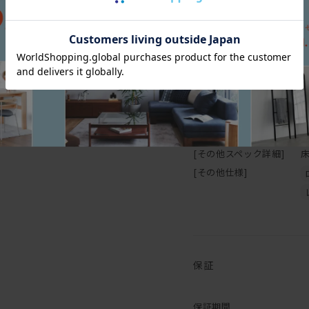
スペック
エアコンの吹き出し口の近
また、高温・多湿の部屋で
すので、部屋の換気を十分
[幅(W)]
7
直接硬いものや濡れたもの
[奥行(D)]
6
でご注意下さい。
[高さ(H)]
3
[フレーム]
[塗装]
[クッション中身]
【オイル仕上げの家具に
[その他スペック詳細]
[その他仕様]
マスターウォールの家具の
がもつ自然に近い 風合い
木の表面に塗膜を作らない
ミがつきやすいことがデメ
の風合い・味わいとも言え
保証
普段のお手入れは乾拭きで
えば、木に艶が戻り色はや
保証期間