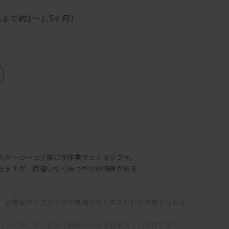
まで約1～1.5ヶ月）
人が一つ一つ丁寧に手作業でつくるソファ。
きますが、間違いなく待つだけの価値がある。
。
、上質なファブリックや無垢材などのこだわりが感じられる
ファは床に近い生活に馴染みのある日本人との相性が良く、