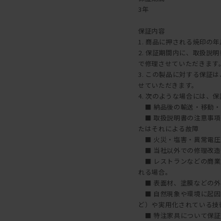
3年
オイル塗装は、別売りのメ
身で行うことが可能です。
保証内容
1年に1回程度を目安とし
1. 商品に押される焼印の
味わいを楽しむことができ
2. 保証期間内に、取扱
メンテナンスキットのご購
で修理させていただきます
こちら
3. この製品に対する保
せていただきます。
【ご注意】ウレタン塗装・
4. 次のような場合には、
■ 納品後の輸送・移動・
■ 取扱説明書の注意事項
たはそれによる故障
■ 火災・塩害・異常電圧
■ 当社以外での修理改造
■ レストランなどの商業
れる場合。
■ 表面材、塗膜などの外
■ 自然現象や環境に起因
ど）や実用化されている技
■ 特注家具について保証