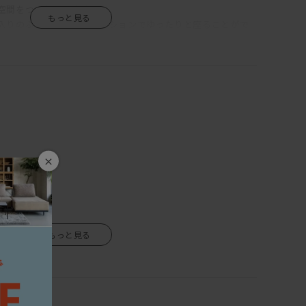
空間をつくりだします。
入りのふっくらした背クッションでゆったりと座ることがで
ァはリラックスできなきゃ！」という方にはピッタリです。
ご安心を。
びいただくと、カバーは外してクリーニングができるカバー
 オリジナルメンテナンスキットでお手入れをして頂ければ、
日本製を守り抜き見事に完成したこのソファは、100年後のア
×
応しい家具です。
の方にはうってつけのアイテムです。
どれをとっても一流のDANISH（デニッシュ）ソファ。
します。
生きているので、湿気を吸ったり吐いたりし、伸び縮みをしま
境や気候によって、反りや割れが生じる場合がありますので、
ない場所、乾燥する季節には加湿器などの使用をおすすめし