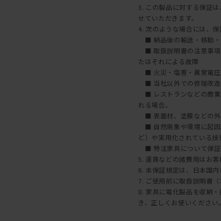
3. この製品に対する保
せていただきます。
4. 次のような場合には、
■ 納品後の輸送・移動・
■ 取扱説明書の注意事項
たはそれによる故障
■ 火災・塩害・異常電圧
■ 当社以外での修理改造
■ レストランなどの商業
れる場合。
■ 表面材、塗膜などの外
■ 自然現象や環境に起因
ど）や実用化されている技
■ 特注家具について保証
5. 運賃などの諸費用はお
6. 本保証規定は、日本国
7. ご使用前に取扱説明書
8. 家具に電化製品を収
き、正しくお使いください