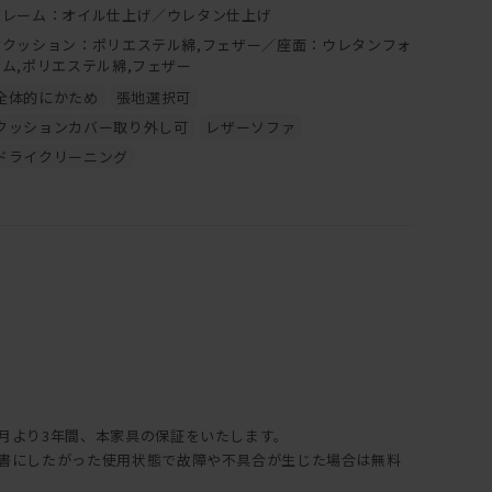
フレーム：オイル仕上げ／ウレタン仕上げ
ンテナンスキッド（ドイツ・リボス社製）を使用して、ご自
背クッション：ポリエステル綿,フェザー／座面：ウレタンフォ
てオイルメンテナンスを行うことで、時間の経過とともに深い
ーム,ポリエステル綿,フェザー
ます。
全体的にかため
張地選択可
入は
クッションカバー取り外し可
レザーソファ
ドライクリーニング
突板の製品にはご使用できません。
年月より3年間、本家具の保証をいたします。
説明書にしたがった使用状態で故障や不具合が生じた場合は無料
。