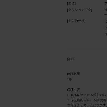
[塗装]
オイル塗装は、別売りのメ
身で行うことが可能です。
[クッション中身]
1年に1回程度を目安とし
味わいを楽しむことができ
[その他仕様]
メンテナンスキットのご購
こちら
【ご注意】ウレタン塗装・
保証
保証期間
3年
保証内容
1. 商品に押される焼印の
2. 保証期間内に、取扱
で修理させていただきます