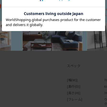
エアコンの吹き出し口の近
また、高温・多湿の部屋で
すので、部屋の換気を十分
直接硬いものや濡れたもの
でご注意下さい。
取り付け説明書
【オイル仕上げの家具に
スペック
マスターウォールの家具の
がもつ自然に近い 風合い
木の表面に塗膜を作らない
[幅(W)]
7
ミがつきやすいことがデメ
[奥行(D)]
6
の風合い・味わいとも言え
[高さ(H)]
3
普段のお手入れは乾拭きで
[フレーム]
えば、木に艶が戻り色はや