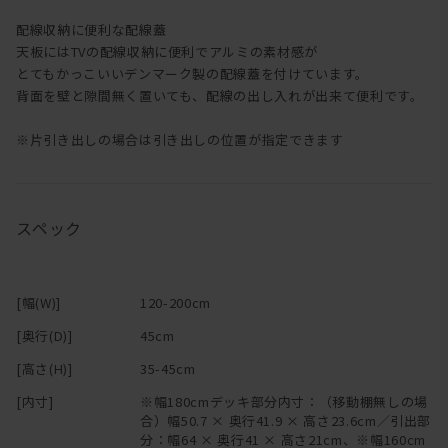
配線収納に便利な配線蓋
天板にはTVの配線収納に便利でアルミの素材感が
とてもかっこいいデンマーク製の配線蓋を付けています。
背面を壁と隙間無く置いても、配線の出し入れが出来て便利です。
※片引き出しの場合は引き出しの位置が指定できます
スペック
[幅(W)]
120-200cm
[奥行(D)]
45cm
[高さ(H)]
35-45cm
[内寸]
※幅180cmデッキ部分内寸：（移動棚無しの場
合）幅50.7 × 奥行41.9 × 高さ23.6cm／引出部
分：幅64 × 奥行41 × 高さ21cm、※幅160cm