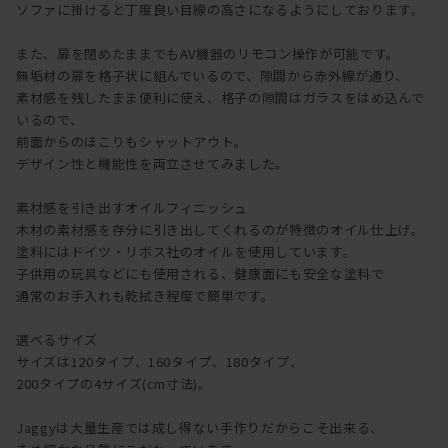
ソファに掛けると丁度良い目線の高さになるようにしております。
また、扉を閉めたままでもAV機器のリモコン操作が可能です。
無垢材の扉を格子状に組んでいるので、隙間から赤外線が通り、
素材感を残したまま便利に使え、格子の隙間はガラスをはめ込んで
いるので、
前面からのほこりもシャットアウト。
デザイン性と機能性を両立させてみました。
素材感を引き出すオイルフィニッシュ
木材の素材感を存分に引き出してくれるのが特徴のオイル仕上げ。
塗料にはドイツ・リボス社のオイルを使用しています。
子供用の玩具などにも使用される、健康面にも安全な塗料で
通常のお手入れも乾拭き程度で簡単です。
選べるサイズ
サイズは120タイプ、160タイプ、180タイプ、
200タイプの4サイズ(cm寸法)。
Jaggyは大量生産では成し得ない手作りだからこそ出来る、