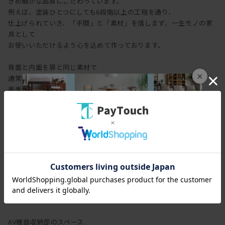
きめ細かな品質にこだわっています。
例えば、塗装ひとつにしても6段階以上の工程を通り、
仕上げられていき、「手間」と「素材」を惜しまず、一生モノの家
具として
お使いいただけるよう心を込めて作っております。
背面と内面を扉と同じ素材で
×
通常は余り目立たない、収納内部や裏側まで、
表面材と同じ素材・同じ仕上げで
「手間」と「素材」を惜しまず使用しています。
配線の収納
本体裏側には配線の目隠し板を付けています。
扉と同じ材料で仕上げることで、TVボードの裏側の見える構成のお
部屋でも
すっきりとした背面を見せられ、配線を整理するスペースも設けて
います。
また、目隠し板の上は放熱を兼ねてオープンにしているので、安心
です。
AV機器収納部のスペース