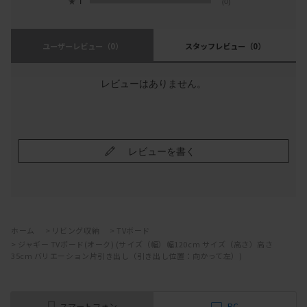
★
1
(0)
ユーザーレビュー
（0）
スタッフレビュー
（0）
レビューはありません。
レビューを書く
ホーム
>
リビング収納
>
TVボード
>
ジャギー TVボード(オーク) (サイズ（幅）幅120cm サイズ（高さ）高さ
35cm バリエーション片引き出し（引き出し位置：向かって左）)
スマートフォン
PC