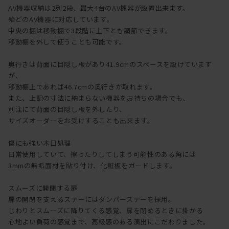
AV機器収納は2列2段、最大4台のAV機器が設置出来ます。
殆どのAV機器に対応しています。
中央の棚は移動棚で3段階に上下とも調節できます。
移動棚を外して使うことも可能です。
奥行きは背面に目隠し板があり41.9cmのスペースを設けています
が、
移動棚上であれば46.7cmの奥行きが取れます。
また、上記の寸法に納まらない機器をお持ちの場合でも、
別注にて背面の目隠し板を外したり、
サイズオーダーをお受けすることも出来ます。
傷にも強い木口処理
日常使用していて、擦ったりしてしまう可能性のある角には
3mmの無垢面材を貼り付け、化粧板をガードします。
スムーズに開閉する扉
扉の開閉を支えるステーにはダンパーステーを採用。
じわりとスムーズに降りてくる感覚、扉を閉めるときに掛かる
心地よい負荷の感覚まで、高級感のある演出にこだわりました。