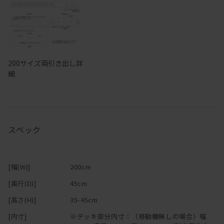
200サイズ両引き出し詳
細
スペック
[幅(W)]
200cm
[奥行(D)]
45cm
[高さ(H)]
35-45cm
[内寸]
※デッキ部分内寸：（移動棚無しの場合）幅