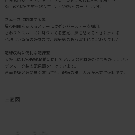
3mmの無垢面材を貼り付け、化粧板をガードします。
スムーズに開閉する扉
扉の開閉を支えるステーにはダンパーステーを採用。
じわりとスムーズに降りてくる感覚、扉を閉めるときに掛かる
心地よい負荷の感覚まで、高級感のある演出にこだわりました。
配線収納に便利な配線蓋
天板にはTVの配線収納に便利でアルミの素材感がとてもかっこいい
デンマーク製の配線蓋を付けています。
背面を壁と隙間無く置いても、配線の出し入れが出来て便利です。
三面図