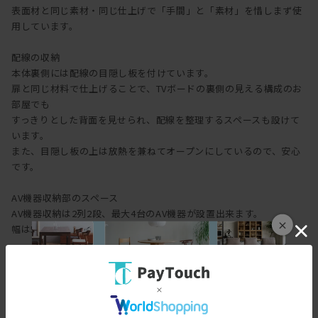
表面材と同じ素材・同じ仕上げで「手間」と「素材」を惜しまず使
用しています。
配線の収納
本体裏側には配線の目隠し板を付けています。
扉と同じ材料で仕上げることで、TVボードの裏側の見える構成のお
部屋でも
すっきりとした背面を見せられ、配線を整理するスペースも設けて
います。
また、目隠し板の上は放熱を兼ねてオープンにしているので、安心
です。
AV機器収納部のスペース
AV機器収納は2列2段、最大4台のAV機器が設置出来ます。
×
幅は50.75mmで殆どのAV機器に対応しています。
中央の棚は移動棚で7.9 / 10.9 / 13.9cmの3段階に上下とも調節でき
ます。
移動棚を外して使うことも可能で、
外した場合は高さ23.6cmのスペースで使用出来ます。