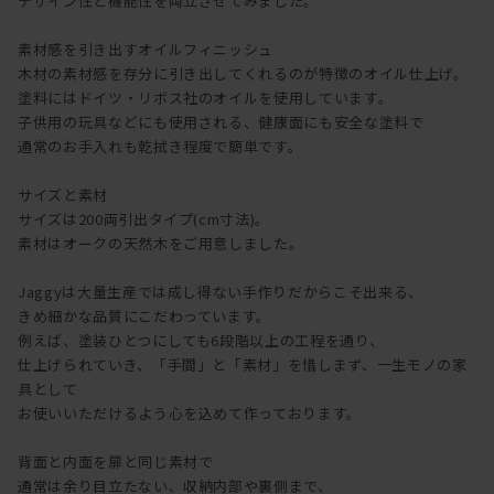
デザイン性と機能性を両立させてみました。
素材感を引き出すオイルフィニッシュ
木材の素材感を存分に引き出してくれるのが特徴のオイル仕上げ。
塗料にはドイツ・リボス社のオイルを使用しています。
子供用の玩具などにも使用される、健康面にも安全な塗料で
通常のお手入れも乾拭き程度で簡単です。
サイズと素材
サイズは200両引出タイプ(cm寸法)。
素材はオークの天然木をご用意しました。
Jaggyは大量生産では成し得ない手作りだからこそ出来る、
きめ細かな品質にこだわっています。
例えば、塗装ひとつにしても6段階以上の工程を通り、
仕上げられていき、「手間」と「素材」を惜しまず、一生モノの家
具として
お使いいただけるよう心を込めて作っております。
背面と内面を扉と同じ素材で
通常は余り目立たない、収納内部や裏側まで、