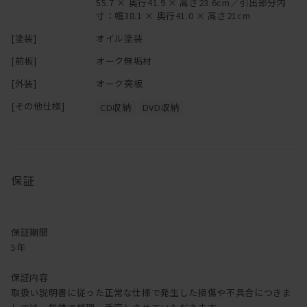
55.7 × 奥行41.9 × 高さ23.6cm／引出部分内
寸：幅38.1 × 奥行41.0 × 高さ21cm
[塗装]
オイル塗装
[前板]
オーク無垢材
[外装]
オーク突板
[その他仕様]
CD収納
DVD収納
保証
保証期間
5年
保証内容
取扱い説明書に従った正常な仕様で発生した損傷や不具合につきま