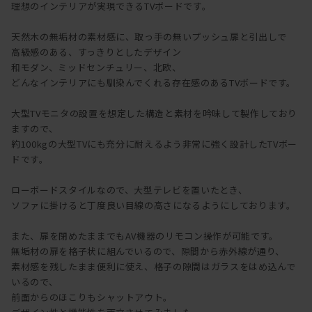
理想のインテリアが実現できるTVボードです。
天然木の無垢材の素材感に、取っ手の無いプッシュ扉と引出しで
高級感のある、すっきりとしたデザイン
和モダン、ミッドセンチュリー、北欧、
どんなインテリアにも馴染んでくれる存在感のあるTVボードです。
大型TVモニタの設置を想定した構造と素材を吟味して製作しており
ますので、
約100kgの大型TVにも充分に耐えるよう非常に強く設計したTVボー
ドです。
ローボードスタイルなので、大型テレビを置いたとき、
ソファに掛けると丁度良い目線の高さになるようにしております。
また、扉を閉めたままでもAV機器のリモコン操作が可能です。
無垢材の扉を格子状に組んでいるので、隙間から赤外線が通り、
素材感を残したまま便利に使え、格子の隙間はガラスをはめ込んで
いるので、
前面からのほこりもシャットアウト。