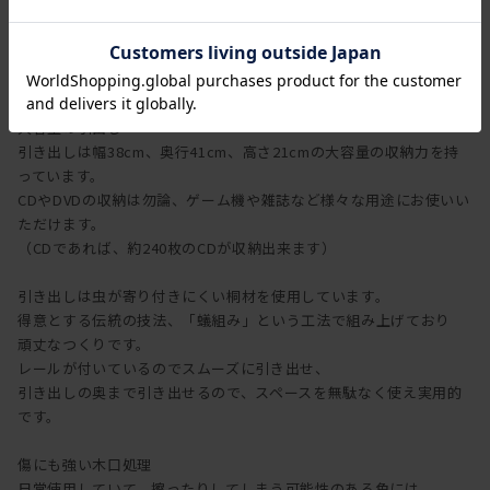
奥行きは背面に目隠し板があり41.9cmのスペースを設けています
が、
移動棚上であれば46.7cmの奥行きが取れます。
大容量の引出し
引き出しは幅38cm、奥行41cm、高さ21cmの大容量の収納力を持
っています。
CDやDVDの収納は勿論、ゲーム機や雑誌など様々な用途にお使いい
ただけます。
（CDであれば、約240枚のCDが収納出来ます）
引き出しは虫が寄り付きにくい桐材を使用しています。
得意とする伝統の技法、「蟻組み」という工法で組み上げており
頑丈なつくりです。
レールが付いているのでスムーズに引き出せ、
引き出しの奥まで引き出せるので、スペースを無駄なく使え実用的
です。
傷にも強い木口処理
日常使用していて、擦ったりしてしまう可能性のある角には