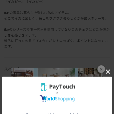
『イカピー』（イカピー）
IKPの家具は暮らしを楽しむ為のアイテム。
そこでイカに楽しく、毎日をワクワク暮らせるかが最大のテーマ。
ikpのシリーズで唯一古材を使用していないこのチェアはどこか懐か
しさを感じさせます。
後ろに打ってある「びょう」がレトロっぽく、ポイントになってい
ます。
スペック
×
[幅(W)]
38cm
[奥行(D)]
45cm
[高さ(H)]
78cm
[座面高さ(SH)]
45cm