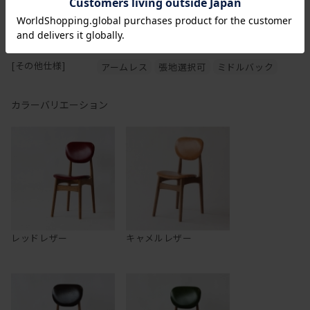
[フレーム]
ブナ材 オイルフィニッシュ ブラウン色
[張地]
合成皮革
[その他仕様]
アームレス
張地選択可
ミドルバック
カラーバリエーション
レッドレザー
キャメルレザー