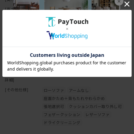
×
の原因になりますのでご注意下さい。
[高さ(H)]
67cm
[座面高さ(SH)]
30cm
[フレーム]
無垢材、集成無垢材（ソリッドサーフェス）
【オイル仕上げの家具について】
[塗装]
フレーム：オイル仕上げ
[張地]
ファブリックまたはレザー（牛革）
[クッション中身]
背クッション : ポリエステル綿,フェザー／座面
マスターウォールの家具の大半は無垢材の保護としてオイルを塗布
: ウレタンフォーム
することで、木本来がもつ自然に近い 風合いや質感を生かした仕上
[その他スペック
床板 : 木枠.ウェービングテープ
げとなっております。
詳細]
木の表面に塗膜を作らないため、直射日光による日焼けをしやす
く、 傷・水分によるシミがつきやすいことがデメリットと言えま
[その他仕様]
ローソファ
アームなし
す。しかし傷やシミ等は、使い込んでいく中での風合い・味わいと
座面かため＋背もたれやわらかめ
も言えます。
張地選択可
クッションカバー取り外し可
普段のお手入れは乾拭きで十分ですが、定期的にオイルを上塗りす
るメンテナンスを行えば、木に艶が戻り色はやや濃くなります。同
フェザークッション
レザーソファ
時に傷やシミは目立ちにくくもなります。
ドライクリーニング