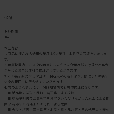
オイル塗装は、別売りのメンテナンスキッド（ドイツ・リボス社
製）を使用して、ご自身で行うことが可能です。
1年に1回程度を目安としてオイルメンテナンスを行うことで、時間
保証
の経過とともに深い味わいを楽しむことができます。
メンテナンスキットのご購入は
こちら
【ご注意】ウレタン塗装・突板の製品にはご使用できません。
保証期間
3年
保証内容
1. 商品に押される焼印の年月より3年間、本家具の保証をいたしま
す。
2. 保証期間内に、取扱説明書にしたがった使用状態で故障や不具合
が生じた場合は無料で修理させていただきます。
3. この製品に対する保証は、製造元の判断により、修理または製品
交換の範囲内に限らせていただきます。
4. 次のような場合には、保証期間内でも有償修理になります。
■ 納品後の輸送・移動・落下等による故障
■ 取扱説明書の注意事項をお守りいただけなかった原因による故
障 消耗部品の消耗またはそれによる故障
■ 火災・塩害・異常電圧・地震・雷・風水害・その他天災地変な