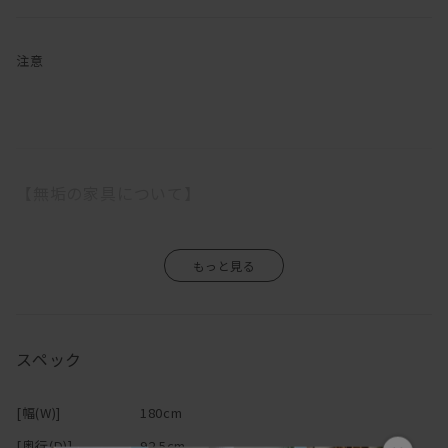
す。
奥行の広い座面とフェザー入りのふっくらした背クッションでゆっ
たりと座ることができるので、「やっぱりソファはリラックスでき
注意
なきゃ！」という方にはピッタリです。
「汚れが心配」という方もご安心を。
ファブリックの張地をお選びいただくと、カバーは外してクリーニ
ングができるカバーリングタイプです。
【無垢の家具について】
木部は、マスターウォール オリジナルメンテナンスキットでお手入
れをして頂ければ、一生付き合える家具です。
日本伝統の意地をかけて純日本製を守り抜き見事に完成したこのソ
無垢の木は家具になっても生きているので、湿気を吸ったり吐いた
ファは、100年後のアンティークという言葉に相応しい家具です。
りし、伸び縮みをします。
一生モノのソファをお探しの方にはうってつけのアイテムです。
そのため、ご使用になる環境や気候によって、反りや割れが生じる
場合がありますので、温度や湿度の急激な変化のない場所、乾燥す
座り心地、実用性、センスのどれをとっても一流のDANISH（デニ
スペック
る季節には加湿器などの使用をおすすめします。
ッシュ）ソファ。
エアコンの吹き出し口の近くや直射日光も同様に避けて下さい。
自信を持っておすすめいたします。
また、高温・多湿の部屋でのご使用は、カビ・ダニが発生し健康を
[幅(W)]
180cm
害する原因になりますので、部屋の換気を十分にして下さい。
デニッシュシリーズは
こちら
から
直接硬いものや濡れたもの、熱をもったものを置くと、シミや変色
[奥行(D)]
92.5cm