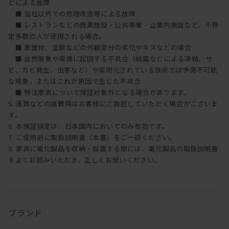
どによる故障
■ 当社以外での修理改造等による故障
■ レストランなどの商業施設・公共事業・企業内施設など、不特
定多数の人が使用される場合。
■ 表面材、塗膜などの外観部分の劣化やキズなどの場合
■ 自然現象や環境に起因する不具合（結露などによる凍結、サ
ビ、カビ発生、虫害など）や実用化されている技術では予測不可能
な現象、またはこれが原因で生じた不具合
■ 特注家具について保証対象外となる場合があります。
5. 運賃などの諸費用はお客様にご負担していただく場合がございま
す。
6. 本保証規定は、日本国内においてのみ有効です。
7. ご使用前に取扱説明書（本書）をご一読ください。
8. 家具に電化製品を収納・設置する際には、電化製品の取扱説明書
をよくお読みいただき、正しくお使いください。
ブランド