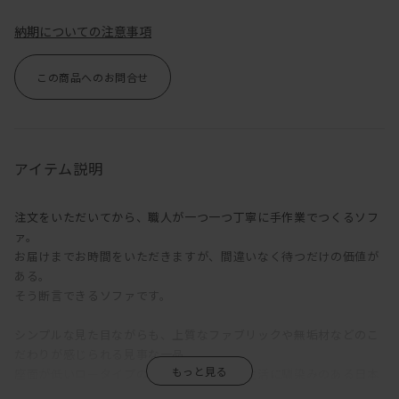
納期についての注意事項
この商品へのお問合せ
アイテム説明
注文をいただいてから、職人が一つ一つ丁寧に手作業でつくるソフ
ァ。
お届けまでお時間をいただきますが、間違いなく待つだけの価値が
ある。
そう断言できるソファです。
シンプルな見た目ながらも、上質なファブリックや無垢材などのこ
だわりが感じられる見事な一品。
座面が低いロータイプのソファは床に近い生活に馴染みのある日本
人との相性が良く、圧迫感の少ない落ち着いた空間をつくりだしま