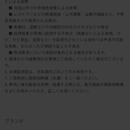
どによる故障
■ 当社以外での修理改造等による故障
■ レストランなどの商業施設・公共事業・企業内施設など、不特
定多数の人が使用される場合。
■ 表面材、塗膜などの外観部分の劣化やキズなどの場合
■ 自然現象や環境に起因する不具合（結露などによる凍結、サ
ビ、カビ発生、虫害など）や実用化されている技術では予測不可能
な現象、またはこれが原因で生じた不具合
■ 特注家具について保証対象外となる場合があります。
5. 運賃などの諸費用はお客様にご負担していただく場合がございま
す。
6. 本保証規定は、日本国内においてのみ有効です。
7. ご使用前に取扱説明書（本書）をご一読ください。
8. 家具に電化製品を収納・設置する際には、電化製品の取扱説明書
をよくお読みいただき、正しくお使いください。
ブランド