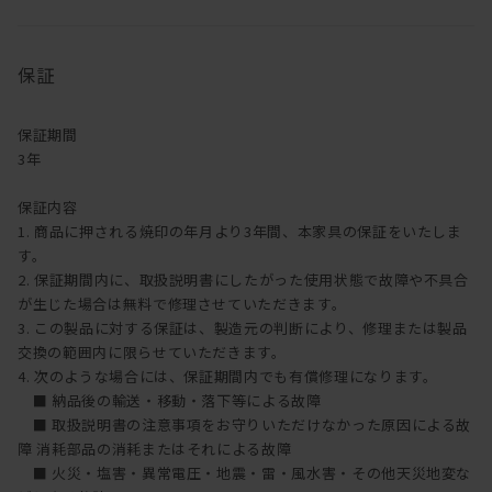
オイル塗装は、別売りのメンテナンスキッド（ドイツ・リボス社
製）を使用して、ご自身で行うことが可能です。
1年に1回程度を目安としてオイルメンテナンスを行うことで、時間
保証
の経過とともに深い味わいを楽しむことができます。
メンテナンスキットのご購入は
こちら
【ご注意】ウレタン塗装・突板の製品にはご使用できません。
保証期間
3年
保証内容
1. 商品に押される焼印の年月より3年間、本家具の保証をいたしま
す。
2. 保証期間内に、取扱説明書にしたがった使用状態で故障や不具合
が生じた場合は無料で修理させていただきます。
3. この製品に対する保証は、製造元の判断により、修理または製品
交換の範囲内に限らせていただきます。
4. 次のような場合には、保証期間内でも有償修理になります。
■ 納品後の輸送・移動・落下等による故障
■ 取扱説明書の注意事項をお守りいただけなかった原因による故
障 消耗部品の消耗またはそれによる故障
■ 火災・塩害・異常電圧・地震・雷・風水害・その他天災地変な