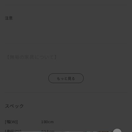
す。
奥行の広い座面とフェザー入りのふっくらした背クッションでゆっ
たりと座ることができるので、「やっぱりソファはリラックスでき
注意
なきゃ！」という方にはピッタリです。
「汚れが心配」という方もご安心を。
ファブリックの張地をお選びいただくと、カバーは外してクリーニ
ングができるカバーリングタイプです。
【無垢の家具について】
木部は、マスターウォール オリジナルメンテナンスキットでお手入
れをして頂ければ、一生付き合える家具です。
日本伝統の意地をかけて純日本製を守り抜き見事に完成したこのソ
無垢の木は家具になっても生きているので、湿気を吸ったり吐いた
ファは、100年後のアンティークという言葉に相応しい家具です。
りし、伸び縮みをします。
一生モノのソファをお探しの方にはうってつけのアイテムです。
そのため、ご使用になる環境や気候によって、反りや割れが生じる
場合がありますので、温度や湿度の急激な変化のない場所、乾燥す
座り心地、実用性、センスのどれをとっても一流のDANISH（デニ
スペック
る季節には加湿器などの使用をおすすめします。
ッシュ）ソファ。
エアコンの吹き出し口の近くや直射日光も同様に避けて下さい。
自信を持っておすすめいたします。
また、高温・多湿の部屋でのご使用は、カビ・ダニが発生し健康を
[幅(W)]
180cm
害する原因になりますので、部屋の換気を十分にして下さい。
デニッシュシリーズは
こちら
から
直接硬いものや濡れたもの、熱をもったものを置くと、シミや変色
[奥行(D)]
92.5cm