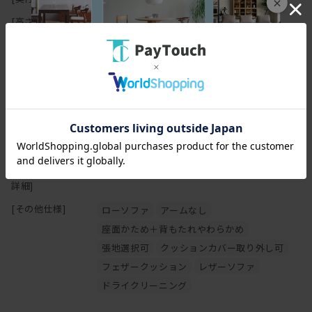
×
の原因になりますのでご注意下さい。
[高さ(H)]
67cm
[座面高さ(SH)]
30cm
[フレーム]
無垢材、集成無垢材（ソリッドサーフェス）
【オイル仕上げの家具について】
[塗装]
フレーム：オイル仕上げ
[張地]
ファブリックまたはレザー（牛革）
[クッション中身]
背クッション : ポリエステル綿,フェザー／座面
マスターウォールの家具の大半は無垢材の保護としてオイルを塗布
: ウレタンフォーム
することで、木本来がもつ自然に近い 風合いや質感を生かした仕上
[その他スペック
床板 : 木枠.ウェービングテープ
げとなっております。
詳細]
木の表面に塗膜を作らないため、直射日光による日焼けをしやす
く、 傷・水分によるシミがつきやすいことがデメリットと言えま
[その他仕様]
ローソファ
アームなし
す。しかし傷やシミ等は、使い込んでいく中での風合い・味わいと
座面かため＋背もたれやわらかめ
も言えます。
張地選択可
クッションカバー取り外し可
普段のお手入れは乾拭きで十分ですが、定期的にオイルを上塗りす
るメンテナンスを行えば、木に艶が戻り色はやや濃くなります。同
フェザークッション
レザーソファ
時に傷やシミは目立ちにくくもなります。
ドライクリーニング