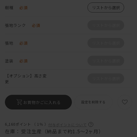
樹種
必須
リストから選択
張地ランク
必須
リストから選択
張地
必須
リストから選択
塗装
必須
リストから選択
【オプション】高さ変
リストから選択
更
お買物かごに入れる
設定を削除する
6,160ポイント （
1％
）
付与ポイントについて
在庫：
受注生産（納品まで約1.5～2ヶ月）