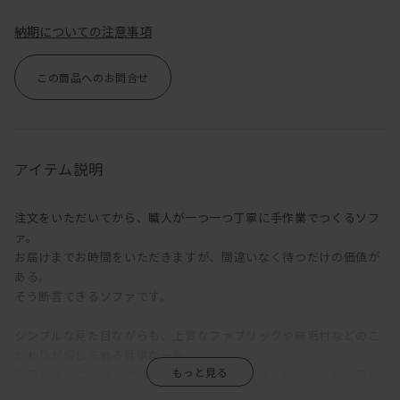
納期についての注意事項
この商品へのお問合せ
アイテム説明
注文をいただいてから、職人が一つ一つ丁寧に手作業でつくるソフ
ァ。
お届けまでお時間をいただきますが、間違いなく待つだけの価値が
ある。
そう断言できるソファです。
シンプルな見た目ながらも、上質なファブリックや無垢材などのこ
だわりが感じられる見事な一品。
座面が低いロータイプのソファは床に近い生活に馴染みのある日本
人との相性が良く、圧迫感の少ない落ち着いた空間をつくりだしま