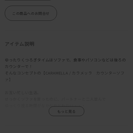
この商品へのお問合せ
アイテム説明
ゆったりくつろぎタイムはソファで、食事やパソコンなどは後ろの
カウンターで！
そんなコンセプトの【CARAMELLA / カラメッラ カウンターソフ
ァ】
お互い忙しい生活。
せっかくソファを買ったのに、パートナーと二人並んで
ゆっくり座る時間がなかなかとれない・・・
かたやソファでゴロゴロ。
かたやダイニングでカタカタ。