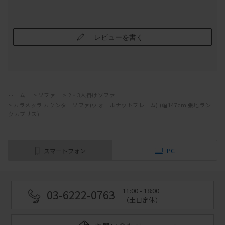
レビューを書く
ホーム
>
ソファ
>
2・3人掛けソファ
>
カラメッラ カウンターソファ(ウォールナットフレーム) (幅147cm 張地ラン
クカプリス)
スマートフォン
PC
11:00 - 18:00
03-6222-0763
（土日定休）