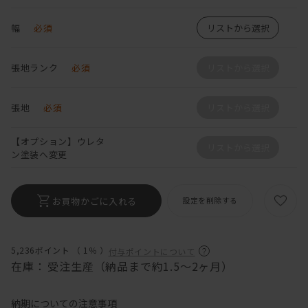
幅
必須
リストから選択
張地ランク
必須
リストから選択
張地
必須
リストから選択
【オプション】ウレタ
リストから選択
ン塗装へ変更
お買物かごに入れる
設定を削除する
5,236ポイント （
1％
）
付与ポイントについて
在庫：
受注生産（納品まで約1.5～2ヶ月）
納期についての注意事項