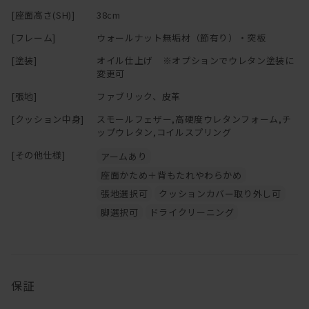
カウンターがボトルやおつまみ置きになるし、
[座面高さ(SH)]
38cm
ホームパーティーのときは料理を大皿で並べても。。。。
※「節少なめ」のご注文につきましては、別途お見積りにて承って
おります。
[フレーム]
ウォールナット無垢材（節有り）・突板
もちろん搬入・搬出時はカウンター部分を取り外すことが可能で
ご希望の場合は
お問い合わせ
ください。
[塗装]
オイル仕上げ ※オプションでウレタン塗装に
す。
変更可
まあそれでも無垢材を贅沢に使用しているので、軽くはありません
[張地]
ファブリック、皮革
が・・・
[クッション中身]
スモールフェザー,高硬度ウレタンフォーム,チ
クッションは取り外しの出来るカバーリングタイプなのでドライク
ップウレタン,コイルスプリング
リーニングが可能です。
[その他仕様]
アームあり
ソファと一緒に替えカバーもお求め頂けますので、
季節ごとに違った色でお楽しみ頂くのもお薦めです！
座面かため＋背もたれやわらかめ
張地選択可
クッションカバー取り外し可
脚選択可
ドライクリーニング
保証