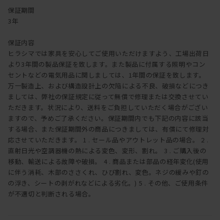
保証期間
3年
保証内容
ヒラシマでは家具を安心してご使用いただけますよう、工場出荷日
より3年間の製品保証を致します。また製品に付属する照明やコン
セントなどの電気用品に関しましては、1年間の保証を致します。
万一製造上、および構造設計上の欠陥による不良、破損などにつき
ましては、弊社の保証規定に従って無償で修理または交換させてい
ただきます。状況により、送料をご負担していただく場合がござい
ますので、予めご了承ください。保証期間内でも下記の内容に該当
する場合、また保証期間外の商品につきましては、有償にて修理対
応させていただきます。 1 . セール品やアウトレット品の場合。 2 .
直射日光や空調器機の熱による変色、変形、割れ。 3 . ご購入後の
移動、輸送による故障や破損。 4 . 商品または部品の経年変化(使用
に伴う消耗、木部のささくれ、ひび割れ、変色。ネジの緩みや釘の
の浮き、シートの剥がれなどによる劣化。) 5 . その他、ご使用条件
が不適切と判断される場合。