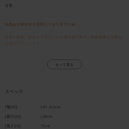
減っていく二人の会話・・・
注意
そんな危機を救うかもしれない（？！）カウンターソファ。
本商品は無垢材を使用しておりますため、
ソファの後ろにテーブルが合体したようなこのソファで過ごす時間
は、
木目や色味、節の入り方などには個体差があり、掲載画像とは異な
お互い別々のことをしていても、なんとなく一緒にいる感じがす
る場合がございます。
る。
わざわざ呼んだりするのは、面倒で
そのため、「イメージと異なる」といった理由による返品・交換は
「まぁいっか」と思ったり、照れくさかったりするけど、
すぐそこにいるから、「ちょっとこれどう思う？」「一杯呑まな
お受けいたしかねますので、あらかじめご了承くださいますようお
い？」
願い申し上げます。
なんて声もかけやすい。
スペック
カウンター＋ソファでリビングダイニングを兼用できちゃうから、
無垢材ならではの風合いや経年変化が商品の魅力の一つですので、
大きなダイニングテーブルが置けない間取りでも、空間を広く使え
[幅(W)]
147-210cm
ます！
その味わいをお楽しみいただきながら、末永くご愛用いただけます
[奥行(D)]
126cm
テレビを見ながらパソコンや作業ができるのも嬉しい！
と幸いです。
ソファに2人ゆっくり座ってお酒を飲むときは、
[高さ(H)]
75cm